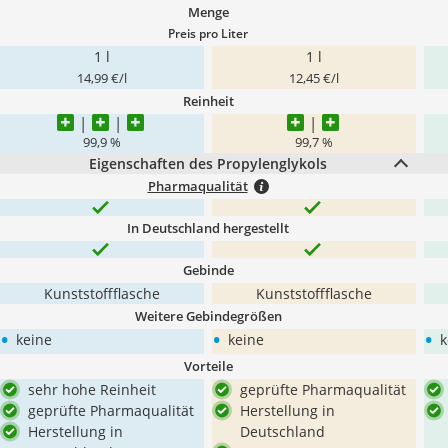
Menge
Preis pro Liter
1 l
1 l
14,99 €/l
12,45 €/l
Reinheit
99,9 %
99,7 %
Eigenschaften des Propylenglykols
Pharmaqualität
In Deutschland hergestellt
Gebinde
Kunststoffflasche
Kunststoffflasche
Weitere Gebindegrößen
•
•
•
keine
keine
k
Vorteile
sehr hohe Reinheit
geprüfte Pharmaqualität
geprüfte Pharmaqualität
Herstellung in
Herstellung in
Deutschland