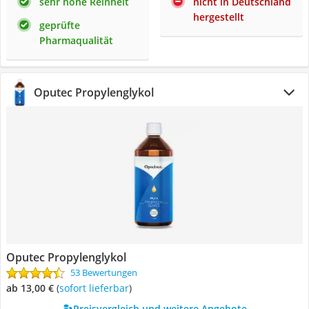
sehr hohe Reinheit
nicht in Deutschland
hergestellt
geprüfte
Pharmaqualität
Oputec Propylenglykol
Oputec Propylenglykol
53 Bewertungen
ab 13,00 €
(
Sofort lieferbar
)
Preisvergleich und weitere Angebote