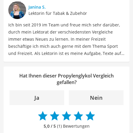
über Beauty- sowie Pflegeprodukte, Gesundheitsartikel,
Janina S.
Haushaltswaren und vieles mehr. Meine Beiträge
Lektorin für Tabak & Zubehör
umfassen Produktvergleiche, Tipps, Trends und
Ich bin seit 2019 im Team und freue mich sehr darüber,
Empfehlungen, um Lesern dabei zu helfen, die besten
durch mein Lektorat der verschiedensten Vergleiche
Produkte für ihre Bedürfnisse zu finden sowie sowohl ihre
immer etwas Neues zu lernen. In meiner Freizeit
Schönheits- als auch Pflegeroutine zu optimieren.
beschäftige ich mich auch gerne mit dem Thema Sport
Der Propylenglykol-Vergleich ist aus unserer Sicht
und Freizeit. Als Lektorin ist es meine Aufgabe, Texte auf
besonders empfehlenswert für
E-Liquid-Konsumenten
.
ihre inhaltliche Richtigkeit, sprachliche Präzision und
Lesbarkeit zu überprüfen. Mein Ziel ist es, unseren
Autoren dabei zu helfen, ihre Botschaften klar und
Hat Ihnen dieser Propylenglykol Vergleich
effektiv zu kommunizieren. Durch meine Leidenschaft für
gefallen?
das geschriebene Wort und meine breitgefächerten
Interessen, bringe ich frische Perspektiven sowie neue
Ja
Nein
Ideen in den Lektoratsprozess ein, um sicherzustellen,
dass die Texte sowohl qualitativ hochwertig als auch
ansprechend sind.
5,0 / 5
(1) Bewertungen