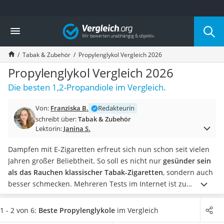
Die beliebtesten Vergleiche nach Kategorie
Vergleich
Drogerie
Inhalator
Tabak & Zubehör
Propylenglykol Vergleich 2026
Haarschneider
Rollator
Propylenglykol Vergleich 2026
Braun Rasierer
Die besten 1,2-Propandiole im Vergleich.
Katzenklappe (Chip)
Rasierer
Von:
Franziska B.
Redakteurin
Masturbator
schreibt über:
Tabak & Zubehör
Massagepistole
Lektorin:
Janina S.
Epilierer
Reisehaartrockner
Dampfen mit E-Zigaretten erfreut sich nun schon seit vielen
Eiweißpulver
Jahren großer Beliebtheit. So soll es nicht nur
gesünder sein
Magnesiumpräparat
als das Rauchen klassischer Tabak-Zigaretten
, sondern auch
Katzenklappe
besser schmecken.
Mehreren Tests im Internet ist zu
Nackenmassagegerät
entnehmen, dass die hierfür notwendigen Liquids
Zeckenschutz Katze
hauptsächlich aus
Propylenglykol
bestehen. Die Substanz
1 - 2 von 6:
Beste Propylenglykole
im Vergleich
leichter Haartrockner
trägt unter anderem zur Dampfentwicklung bei
und