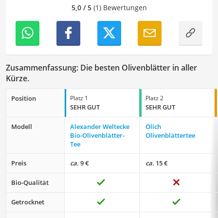
ich Leser dazu anregen, Essen nicht nur als eine
5,0 / 5
(1) Bewertungen
Notwendigkeit zu sehen, sondern als Quelle von Genuss,
Kreativität und Gemeinschaft zu nutzen.
Der Olivenblatt-Vergleich ist aus unserer Sicht besonders
empfehlenswert für
Gesundheitsbewusste
.
Zusammenfassung: Die besten Olivenblätter in aller
Kürze.
Position
Platz 1
Platz 2
SEHR GUT
SEHR GUT
Modell
Alexander Weltecke
Ölich
Bio-Olivenblätter-
Olivenblättertee
Tee
Preis
ca.
9 €
ca.
15 €
Bio-Qualität
Getrocknet