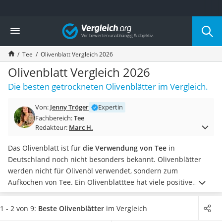
Die beliebtesten Vergleiche nach Kategorie
Vergleich
Lebensmittel
Schwarzkümmelöl
Tee
Olivenblatt Vergleich 2026
Knäckebrot
Schwarzkümmelöl-Kapseln
Olivenblatt Vergleich 2026
Manukahonig
Die besten getrockneten Olivenblätter im Vergleich.
Eiklar
Astronautenkost
Von:
Jenny Tröger
Expertin
Balsamico-Essig
Fachbereich:
Tee
Schwarzkümmelöl bio
Redakteur:
Marc H.
Sardinen
Honig
Das Olivenblatt ist für
die Verwendung von Tee
in
Gemüsebrühe
Deutschland noch nicht besonders bekannt. Olivenblätter
Eiskaffee-Pulver
werden nicht für Olivenöl verwendet, sondern zum
Irischer Whiskey
Aufkochen von Tee. Ein Olivenblatttee hat viele positive
Grapefruitkernextrakt
gesundheitliche Eigenschaften. Auch Brombeerblätter sind
Matcha-Set
als Tee nicht sehr bekannt, aber haben viele positive
1 - 2 von 9:
Beste Olivenblätter
im Vergleich
Sojasauce
Eigenschaften. Tests im Internet von getrockneten