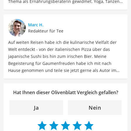
Thema als Ernährungsberaterin gewidmet. Yoga, Tanzen,
Tantra und Women Circle gehören auch zu ihrem Leben
dazu, dass Jenny seit 2023 voll und ganz in Spanien
genießt. Jenny ist schon allein um die Welt gereist. Heute
Marc H.
findet sie Ausgleich bei Yoga und Tanzen, auch als
Redakteur für Tee
Lehrerin, und interessiert sich viel für Südamerika und
Auf weiten Reisen habe ich die kulinarische Vielfalt der
Schamanismus.
Welt entdeckt - von der italienischen Pizza über das
Der Olivenblatt-Vergleich ist aus unserer Sicht besonders
japanische Sushi bis hin zum irischen Bier. Meine
empfehlenswert für
Gesundheitsbewusste
.
Begeisterung für Gaumenfreuden habe ich mit nach
Hause genommen und teile sie jetzt gerne als Autor im
Bereich Lebensmittel. Meine Texte umfassen informative
Artikel über Lebensmittelherstellung, Ernährungstipps,
Rezepte und die Vielfalt der kulinarischen Welt. Mein Ziel
Hat Ihnen dieser Olivenblatt Vergleich gefallen?
ist es, Leser zu inspirieren, sich bewusst mit ihrer
Ernährung auseinanderzusetzen, neue
Ja
Nein
Geschmackserlebnisse zu entdecken und sowohl eine
gesunde als auch genussvolle Beziehung zu
Lebensmitteln zu entwickeln. Durch meine Texte möchte