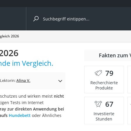
ergleiche nach Kategorie
gleich 2026
 2026
Fakten zum 
de im Vergleich.
79
p)
Lektorin:
Alina V.
Recherchierte
Produkte
erschutzes und wirken meist
nicht
67
igen Tests im Internet
ray zur direkten Anwendung bei
Investierte
aufs
Hundebett
oder Ähnliches
Stunden