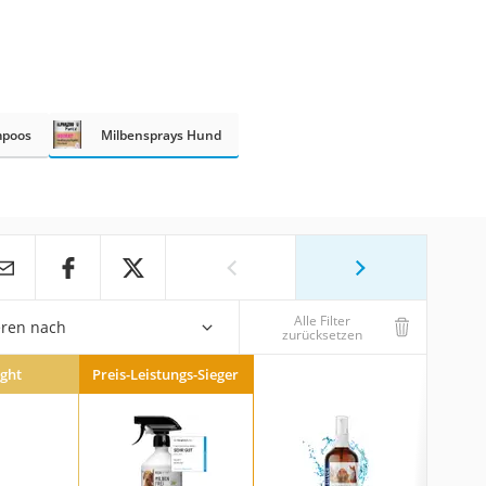
mpoos
Milbensprays Hund
Alle Filter
eren nach
zurücksetzen
ight
Preis-Leistungs-Sieger