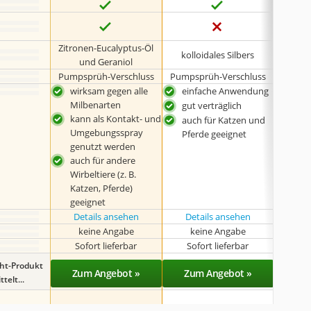
Zitronen-Eucalyptus-Öl
Metyli
kolloidales Silbers
und Geraniol
Benzi
Pumpsprüh-Verschluss
Pumpsprüh-Verschluss
Pumpsp
wirksam gegen alle
einfache Anwendung
ein
Milbenarten
gut verträglich
hoh
kann als Kontakt- und
auch für Katzen und
entf
Umgebungsspray
Pferde geeignet
das 
genutzt werden
auch für andere
Wirbeltiere (z. B.
Katzen, Pferde)
geeignet
Details ansehen
Details ansehen
Det
keine Angabe
keine Angabe
Sofort lieferbar
Sofort lieferbar
Sof
ght-Produkt
Zum Angebot »
Zum Angebot »
Zu
telt...