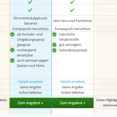
Zitroneneukalyptusöl,
Aloe Vera und Panthenol
Geraniol
Pumpsprüh-Verschluss
Pumpsprüh-Verschluss
als Kontakt- und
natürliche
Umgebungsspray
Inhaltsstoffe
geeignet
gut verträglich
vorbeugend
hohe Wirksamkeit
einsetzbar
auch wirksam gegen
Zecken und Flöhe
Details ansehen
Details ansehen
keine Angabe
keine Angabe
Sofort lieferbar
Sofort lieferbar
odukt
Unser Highli
Zum Angebot »
Zum Angebot »
wird ermit