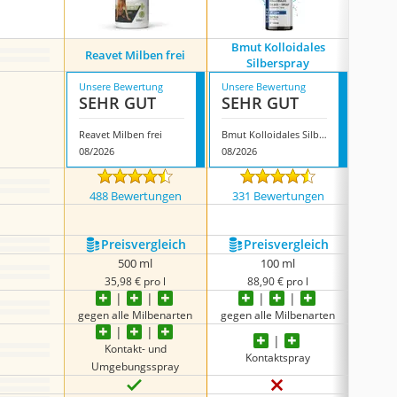
Bmut Kolloidales
Reavet Milben frei
Canosep
Silberspray
Unsere Bewertung
Unsere Bewertung
Unsere
SEHR GUT
SEHR GUT
SEH
Reavet Milben frei
Bmut Kolloidales Silberspray
08/2026
08/2026
08/202
488 Bewertungen
331 Bewertungen
490
Preis­vergleich
Preis­vergleich
P
500 ml
100 ml
35,98 € pro l
88,90 € pro l
3
gegen alle Milbenarten
gegen alle Milbenarten
gegen 
Kontakt- und
Kontaktspray
K
Umgebungsspray