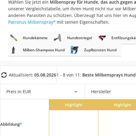
Wählen Sie jetzt ein
Milbenspray für Hunde, das auch gegen 
Eiweißpulver
unserer Vergleichstabelle, um Ihren Hund nicht nur vor Milbe
Magnesiumpräpar
anderen Parasiten zu schützen. Überzeugt hat uns hier im Au
Patronus Milbenspray
*
mit seinen Eigenschaften.
Katzenklappe
Nackenmassagege
Hundekämme
Hundestriegel
Entfilzungs
Zeckenschutz Katz
Milben-Shampoos Hund
Zupfbürsten Hund
leichter Haartrock
Philips-Sonicare-
Schildkrötenhaus
Aktualisiert:
05.08.2026
1 - 8 von 11:
Beste Milbensprays Hund
Mineralfutter Pfer
Preis in EUR
Hersteller
Massagegerät
Service
Highlight
Highlight
Abbildung
*