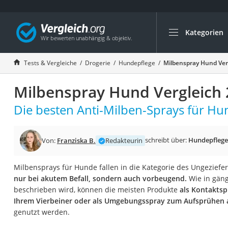
Kategorien
Die beliebtesten V
Drogerie
Tests & Vergleiche
Drogerie
Hundepflege
Milbenspray Hund Ver
Inhalator
Milbenspray Hund Vergleich
Haarschneider
Rollator
Die besten Anti-Milben-Sprays für Hun
Braun Rasierer
Katzenklappe (Chi
schreibt über:
Hundepflege
Von:
Franziska B.
Redakteurin
Rasierer
Milbensprays für Hunde fallen in die Kategorie des Ungezief
Masturbator
nur bei akutem Befall, sondern auch vorbeugend.
Wie in gäng
Massagepistole
beschrieben wird, können die meisten Produkte
als Kontaktsp
Ihrem Vierbeiner oder als Umgebungsspray zum Aufsprühen 
Epilierer
genutzt werden.
Reisehaartrockner