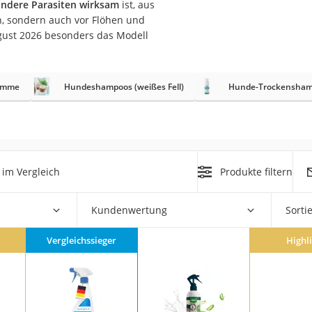
andere Parasiten wirksam
ist, aus
n, sondern auch vor Flöhen und
at
gust 2026 besonders das Modell
rät
kämme
Hundeshampoos (weißes Fell)
Hunde-Trockensha
e
ner
Zahnbürste
im Vergleich
Produkte filtern
d
Kundenwertung
Sorti
Vergleichssieger
Highl