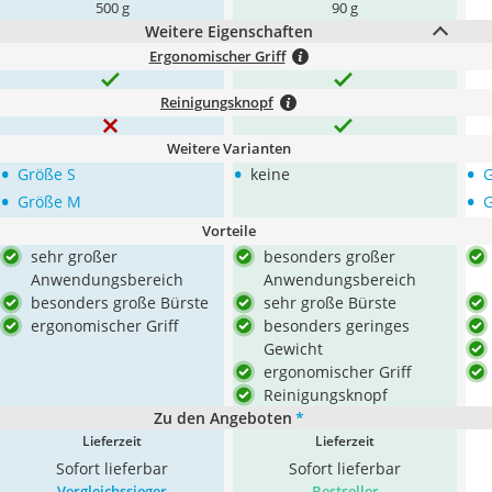
500 g
90 g
Weitere Eigenschaften
Ergonomischer Griff
Reinigungsknopf
Weitere Varianten
•
•
•
Größe S
keine
G
•
•
Größe M
G
Vorteile
sehr großer
besonders großer
Anwendungsbereich
Anwendungsbereich
besonders große Bürste
sehr große Bürste
ergonomischer Griff
besonders geringes
Gewicht
ergonomischer Griff
Reinigungsknopf
Zu den Angeboten
*
Lieferzeit
Lieferzeit
Sofort lieferbar
Sofort lieferbar
Vergleichssieger
Bestseller