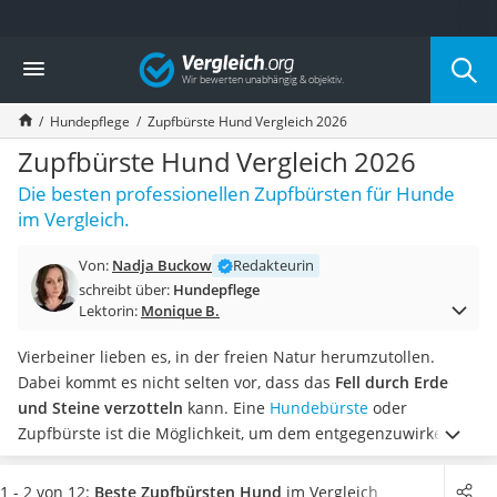
Die beliebtesten Vergleiche nach Kategorie
Vergleich
Drogerie
Inhalator
Hundepflege
Zupfbürste Hund Vergleich 2026
Haarschneider
Rollator
Zupfbürste Hund Vergleich 2026
Braun Rasierer
Die besten professionellen Zupfbürsten für Hunde
Katzenklappe (Chip)
im Vergleich.
Rasierer
Masturbator
Von:
Nadja Buckow
Redakteurin
Massagepistole
schreibt über:
Hundepflege
Epilierer
Lektorin:
Monique B.
Reisehaartrockner
Eiweißpulver
Vierbeiner lieben es, in der freien Natur herumzutollen.
Magnesiumpräparat
Dabei kommt es nicht selten vor, dass das
Fell durch Erde
Katzenklappe
und Steine verzotteln
kann. Eine
Hundebürste
oder
Nackenmassagegerät
Zupfbürste ist die Möglichkeit, um dem entgegenzuwirken.
Zeckenschutz Katze
Mit den kräftigen Borsten können auch die hartnäckigsten
leichter Haartrockner
Verfilzungen des Fells problemlos herausgebürstet werden,
1 - 2 von 12:
Beste Zupfbürsten Hund
im Vergleich