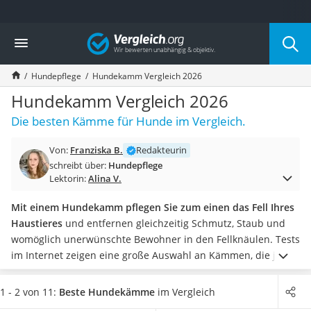
Die beliebtesten Vergleiche nach Kategorie
Vergleich
Drogerie
Inhalator
Hundepflege
Hundekamm Vergleich 2026
Haarschneider
Rollator
Hundekamm Vergleich 2026
Braun Rasierer
Die besten Kämme für Hunde im Vergleich.
Katzenklappe (Chip)
Rasierer
Von:
Franziska B.
Redakteurin
Masturbator
schreibt über:
Hundepflege
Massagepistole
Lektorin:
Alina V.
Epilierer
Reisehaartrockner
Mit einem Hundekamm pflegen Sie zum einen das Fell Ihres
Eiweißpulver
Haustieres
und entfernen gleichzeitig Schmutz, Staub und
Magnesiumpräparat
womöglich unerwünschte Bewohner in den Fellknäulen. Tests
Katzenklappe
im Internet zeigen eine große Auswahl an Kämmen, die je
Nackenmassagegerät
nach Felllänge Ihres Tieres eingesetzt werden können.
Zeckenschutz Katze
Wählen Sie jetzt einen Hundekamm mit ergonomischem und
1 - 2 von 11:
Beste Hundekämme
im Vergleich
leichter Haartrockner
gummiertem Griff für mehr Komfort beim Kämmen.
Wenn