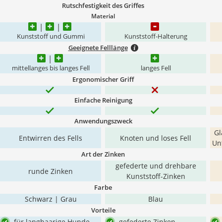
Rutschfestigkeit des Griffes
Material
Kunststoff und Gummi
Kunststoff-Halterung
Geeignete Felllänge
mittellanges bis langes Fell
langes Fell
Ergonomischer Griff
Einfache Reinigung
Anwendungszweck
Gl
Entwirren des Fells
Knoten und loses Fell
Un
Art der Zinken
gefederte und drehbare
runde Zinken
Kunststoff-Zinken
Farbe
Schwarz | Grau
Blau
Vorteile
für langhaarige Hunde
gefederte Zinken