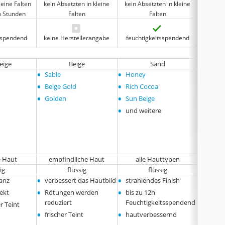
leine Falten
kein Absetzten in kleine
kein Absetzten in kleine
Absetzte
n Stunden
Falten
Falten
nach 
tsspendend
keine Herstellerangabe
feuchtigkeitsspendend
feuch
eige
Beige
Sand
Lig
•
•
•
Sable
Honey
und w
•
•
Beige Gold
Rich Cocoa
•
•
Golden
Sun Beige
•
und weitere
e Haut
empfindliche Haut
alle Hauttypen
tr
ig
flüssig
flüssig
•
•
•
anz
verbessert das Hautbild
strahlendes Finish
ebenm
•
•
•
fekt
Rötungen werden
bis zu 12h
ohne 
reduziert
Feuchtigkeitsspendend
 Teint
•
•
frischer Teint
hautverbessernd