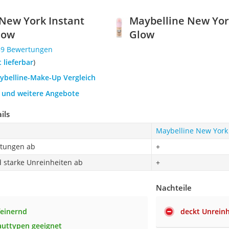
New York Instant
Maybelline New York
low
Glow
89 Bewertungen
t lieferbar
)
aybelline-Make-Up Vergleich
h und weitere Angebote
ils
Maybelline New York 
ötungen ab
+
d starke Unreinheiten ab
+
Nachteile
einernd
deckt Unreinh
Hauttypen geeignet