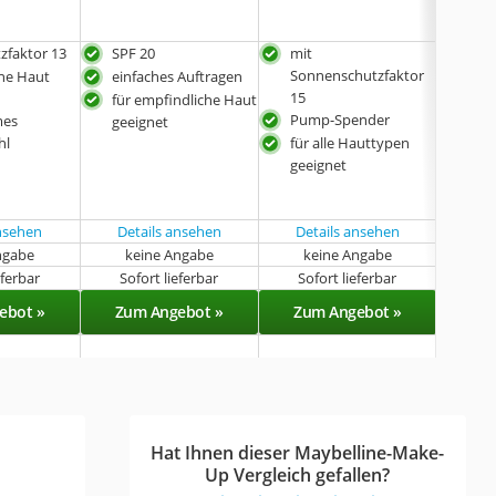
zfaktor 13
SPF 20
mit
für
Sonnenschutzfaktor
gee
ene Haut
einfaches Auftragen
15
ang
für empfindliche Haut
Pump-Spender
Tra
mes
geeignet
deck
hl
für alle Hauttypen
Röt
geeignet
für
gee
ansehen
Details ansehen
Details ansehen
ngabe
keine Angabe
keine Angabe
eferbar
Sofort lieferbar
Sofort lieferbar
Sof
ebot »
Zum Angebot »
Zum Angebot »
Zu
Hat Ihnen dieser Maybelline-Make-
Up Vergleich gefallen?