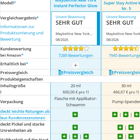
Maybelline New York
Modell
*
Super Stay Active
Instant Perfector Glow
Nr. 5
Unsere Bewertung
Unsere Bewertung
Vergleichsergebnis
*
SEHR GUT
SEHR GUT
Informationen zur
Produktsortierung und
Maybelline New York Instant Perfector Glow
Bewertung
08/2026
08/2026
Kundenwertung
*
bei Amazon
7289 Bewertungen
7945 Bewertung
Erhältlich bei
*
mehr anzeigen
Preis­vergleich
Preis­verglei
Preis­vergleich
Produkteigenschaften
Inhaltsgröße
20 ml
30 ml
l
600,00 € pro 1l
466,67 € pro 1l
Flasche mit Applikator-
Verpackung
Pump-Spende
Schwamm
deckt leichte Rötungen ab
laut Kundenrezensionen
deckt Pickel und starke
Unreinheiten ab
Haltbarkeit auf der Haut