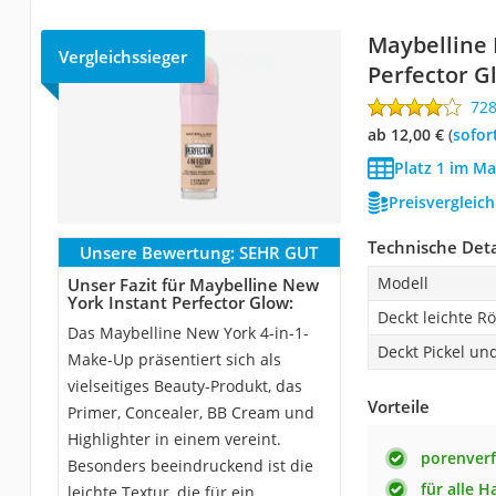
Maybelline 
Vergleichssieger
Perfector G
72
ab 12,00 €
(
Sofor
Platz 1 im M
Preisvergleic
Technische Deta
Unsere Bewertung:
SEHR GUT
Modell
Unser Fazit für Maybelline New
York Instant Perfector Glow:
Deckt leichte R
Das Maybelline New York 4-in-1-
Deckt Pickel un
Make-Up präsentiert sich als
vielseitiges Beauty-Produkt, das
Vorteile
Primer, Concealer, BB Cream und
Highlighter in einem vereint.
porenverf
Besonders beeindruckend ist die
für alle 
leichte Textur, die für ein