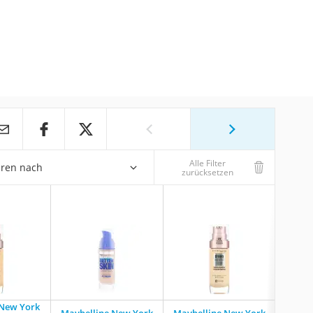
Alle Filter
eren nach
zurücksetzen
 New York
Maybe