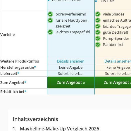
•
30h Halt
porenverfeinernd
viele Shades
für alle Hauttypen
einfaches Auftr
geeignet
leichtes Tragege
leichtes Tragegefühl
gute Deckkraft
Vorteile
Pump-Spender
Parabenfrei
Weitere Produktinfos
Details ansehen
Details ansehe
Herstellergarantie
*
keine Angabe
keine Angabe
Lieferzeit
*
Sofort lieferbar
Sofort lieferba
Zum Angebot »
Zum Angebot 
Zum Angebot
*
Erhältlich bei
*
Inhaltsverzeichnis
Maybelline-Make-Up Vergleich 2026