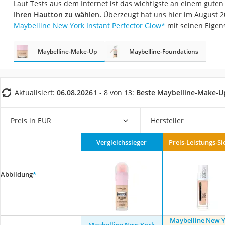
Laut Tests aus dem Internet ist das wichtigste an einem gute
Eiweißpulver
Ihren Hautton zu wählen.
Überzeugt hat uns hier im August 
Magnesiumpräpar
Maybelline New York Instant Perfector Glow
*
mit seinen Eigen
Katzenklappe
Maybelline-Make-Up
Maybelline-Foundations
Nackenmassagege
Zeckenschutz Katz
leichter Haartrock
Aktualisiert:
06.08.2026
1 - 8 von 13:
Beste Maybelline-Make-U
Philips-Sonicare-
Schildkrötenhaus
Preis in EUR
Hersteller
Mineralfutter Pfer
Vergleichssieger
Preis-Leistungs-Si
Massagegerät
Service
Abbildung
*
Maybelline New 