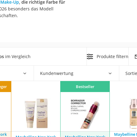
n
Make-Up
, die richtige Farbe für
2026 besonders das Modell
at
schaften.
rät
e
ner
ps
im Vergleich
Produkte filtern
Zahnbürste
Kundenwertung
Sorti
d
eger
Bestseller
York
Maybelline