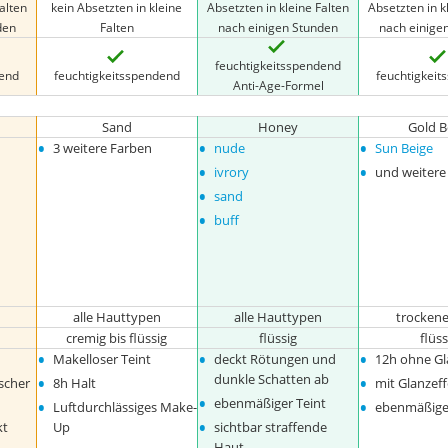
alten
kein Absetzten in kleine
Absetzten in kleine Falten
Absetzten in k
den
Falten
nach einigen Stunden
nach einige
feuchtigkeitsspendend
dend
feuchtigkeitsspendend
feuchtigkei
Anti-Age-Formel
Sand
Honey
Gold B
•
•
•
3 weitere Farben
nude
Sun Beige
•
•
ivrory
und weitere
•
sand
•
buff
alle Hauttypen
alle Hauttypen
trocken
cremig bis flüssig
flüssig
flüss
•
•
•
Makelloser Teint
deckt Rötungen und
12h ohne Gl
•
•
dunkle Schatten ab
scher
8h Halt
mit Glanzef
•
•
•
ebenmäßiger Teint
Luftdurchlässiges Make-
ebenmäßiger
•
kt
Up
sichtbar straffende
Haut