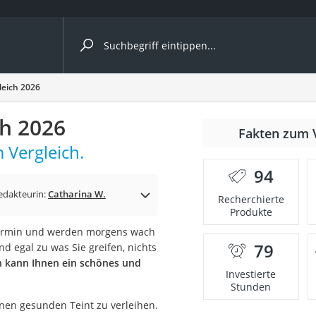
ergleiche nach Kategorie
leich 2026
h 2026
Fakten zum 
 Vergleich.
94
p)
edakteurin:
Catharina W.
Recherchierte
Produkte
 Termin und werden morgens wach
79
d egal zu was Sie greifen, nichts
on kann Ihnen ein schönes und
Investierte
Stunden
nen gesunden Teint zu verleihen.