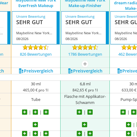
Maybelline New York
Maybelline New York
 Wear
dream radia
EverFresh Makeup
Make-up-Finisher
Make-
Unsere Bewertung
Unsere Bewertung
Unsere Bewer
SEHR GUT
SEHR GUT
SEHR G
Maybelline New York Super Stay Active Wear Nr. 5
Maybelline New York EverFresh Makeup
Maybelline New York Make-up-Finisher
08/2026
08/2026
08/2026
en
826 Bewertungen
1786 Bewertungen
462 Bewe
mehr anzeigen
ch
Preis­vergleich
Preis­vergleich
Preis­v
30 ml
6,8 ml
30 
465,00 € pro 1l
842,65 € pro 1l
633,00 € 
Flasche mit Applikator-
r
Tube
Pump-Sp
Schwamm