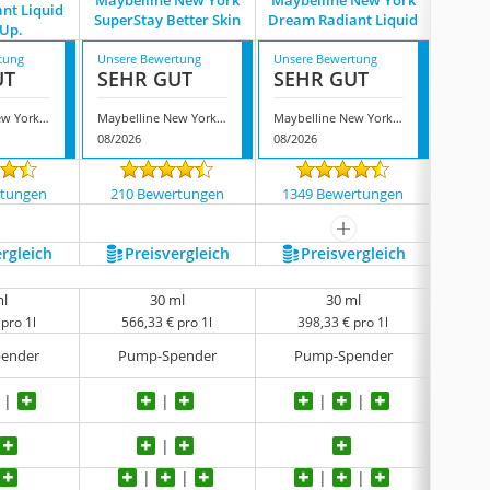
Maybelline New York
Maybelline New York
nt Liquid
Maybel
SuperStay Better Skin
Dream Radiant Liquid
Up.
F
tung
Unsere Bewertung
Unsere Bewertung
Unsere
UT
SEHR GUT
SEHR GUT
GUT
Maybelline New York dream radiant Liquid Make-Up.
Maybelline New York SuperStay Better Skin
Maybelline New York Dream Radiant Liquid
08/2026
08/2026
08/202
rtungen
210 Bewertungen
1349 Bewertungen
270
mehr anzeigen
ergleich
Preis­vergleich
Preis­vergleich
P
ml
30 ml
30 ml
pro 1l
566,33 € pro 1l
398,33 € pro 1l
39
ender
Pump-Spender
Pump-Spender