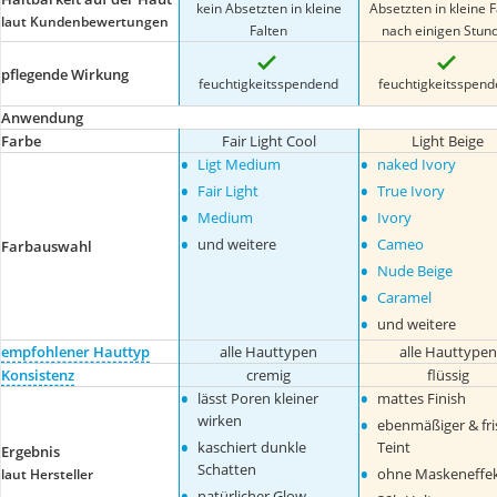
kein Absetzten in kleine
Absetzten in kleine F
laut Kundenbewertungen
Falten
nach einigen Stun
pflegende Wirkung
feuchtigkeitsspendend
feuchtigkeitsspen
Anwendung
Farbe
Fair Light Cool
Light Beige
•
•
Ligt Medium
naked Ivory
•
•
Fair Light
True Ivory
•
•
Medium
Ivory
•
•
und weitere
Cameo
Farbauswahl
•
Nude Beige
•
Caramel
•
und weitere
empfohlener Hauttyp
alle Hauttypen
alle Hauttypen
Konsistenz
cremig
flüssig
•
•
lässt Poren kleiner
mattes Finish
•
wirken
ebenmäßiger & fri
•
kaschiert dunkle
Teint
Ergebnis
•
Schatten
ohne Maskeneffe
laut Hersteller
•
natürlicher Glow