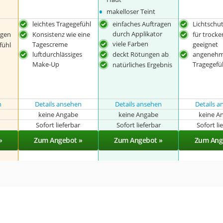
•
makelloser Teint
leichtes Tragegefühl
einfaches Auftragen
Lichtschut
durch Applikator
agen
Konsistenz wie eine
für trock
viele Farben
Tagescreme
geeignet
fühl
luftdurchlässiges
deckt Rötungen ab
angeneh
Make-Up
Tragegefü
natürliches Ergebnis
n
Details ansehen
Details ansehen
Details 
keine Angabe
keine Angabe
keine A
r
Sofort lieferbar
Sofort lieferbar
Sofort li
»
Zum Angebot »
Zum Angebot »
Zum Ang