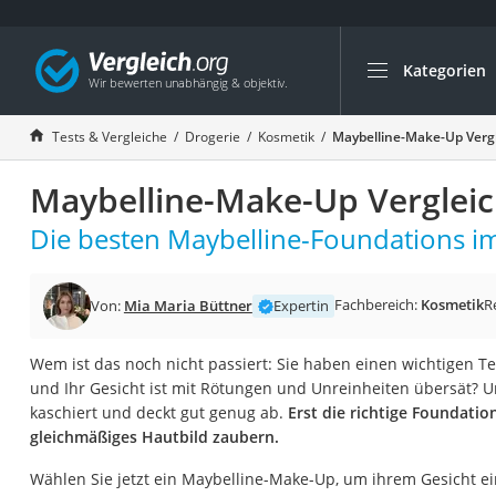
Kategorien
Die beliebtesten V
Drogerie
Tests & Vergleiche
Drogerie
Kosmetik
Maybelline-Make-Up Verg
Inhalator
Maybelline-Make-Up Vergleic
Haarschneider
Rollator
Die besten Maybelline-Foundations im
Braun Rasierer
Katzenklappe (Chi
Fachbereich:
Kosmetik
R
Von:
Mia Maria Büttner
Expertin
Rasierer
Wem ist das noch nicht passiert: Sie haben einen wichtigen
Masturbator
und Ihr Gesicht ist mit Rötungen und Unreinheiten übersät? Un
Massagepistole
kaschiert und deckt gut genug ab.
Erst die richtige Foundati
gleichmäßiges Hautbild zaubern.
Epilierer
Reisehaartrockner
Wählen Sie jetzt ein Maybelline-Make-Up, um ihrem Gesicht ei