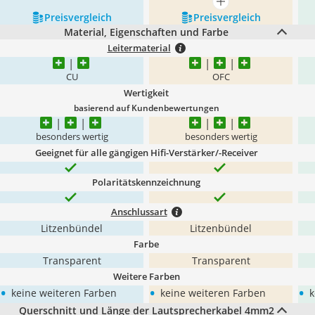
mehr anzeigen
Preis­vergleich
Preis­vergleich
Material, Eigenschaften und Farbe
Leitermaterial
CU
OFC
Wertigkeit
basierend auf Kundenbewertungen
besonders wertig
besonders wertig
Geeignet für alle gängigen Hifi-Verstärker/-Receiver
Polaritätskennzeichnung
Anschlussart
Litzenbündel
Litzenbündel
Farbe
Transparent
Transparent
Weitere Farben
•
•
•
keine weiteren Farben
keine weiteren Farben
k
Querschnitt und Länge der Lautsprecherkabel 4mm2