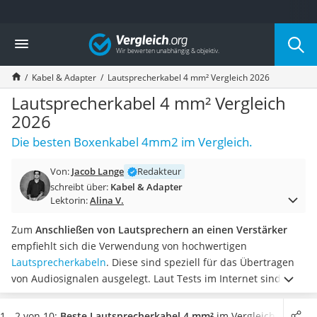
Die beliebtesten Vergleiche nach Kategorie
Vergleich
Elektronik
Powerstation
Kabel & Adapter
Lautsprecherkabel 4 mm² Vergleich 2026
Monitor 32 Zoll 4K
Fernseher
Lautsprecherkabel 4 mm² Vergleich
Drucker
2026
Desktop-PC
Die besten Boxenkabel 4mm2 im Vergleich.
Monitor
Diascanner
Von:
Jacob Lange
Redakteur
Laser-Multifunktionsdrucker
schreibt über:
Kabel & Adapter
Powerline-Adapter
Lektorin:
Alina V.
Powerstation mit Solarpanel
Gaming-PC
Zum
Anschließen von Lautsprechern an einen Verstärker
Soundbar
empfiehlt sich die Verwendung von hochwertigen
17-Zoll-Laptop
Lautsprecherkabeln
. Diese sind speziell für das Übertragen
Satellitenschüssel
von Audiosignalen ausgelegt. Laut Tests im Internet sind
Gaming-Headset
Boxenkabel mit 4 mm² Durchmesser bereits
für
Schnurloses Telefon
leistungsfähige Anlagen geeignet
.
Wichtige Kriterien beim
1 - 2 von 10:
Beste Lautsprecherkabel 4 mm²
im Vergleich