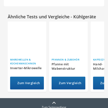
Ähnliche Tests und Vergleiche - Kühlgeräte
MIKROWELLEN &
PFANNEN & ZUBEHÖR
KAFFEEZUB
KÜCHENMASCHINEN
Pfanne mit
Hand-
Inverter-Mikrowelle
Wabenstruktur
Milchauf
Zum Vergleich
Zum Vergleich
Zum 
Zum Seitenanfang