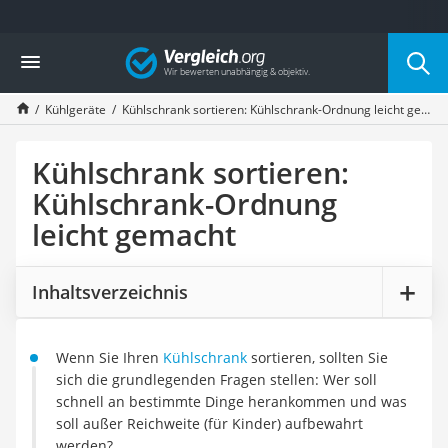
Die beliebtesten Vergleiche nach Kategorie
Vergleich
Haushalt
Wassersprudler
Kühlgeräte
Kühlschrank sortieren: Kühlschrank-Ordnung leicht gemacht
Zentralstaubsauger
Brotbackautomat
Wischroboter
Kühlschrank sortieren:
Wäschespinne
Kühlschrank-Ordnung
Industriestaubsauger
leicht gemacht
Spülmaschinentabs
Akku-Staubsauger
Eierkocher
Inhaltsverzeichnis
AEG-Waschmaschine
Saug-Wisch-Roboter
Handstaubsauger
Wenn Sie Ihren
Kühlschrank
sortieren, sollten Sie
Milchaufschäumer
sich die grundlegenden Fragen stellen: Wer soll
Kondenstrockner
schnell an bestimmte Dinge herankommen und was
Reiskocher
soll außer Reichweite (für Kinder) aufbewahrt
Heißwasserspender
werden?