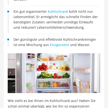
Tierhaarstaubsauger
Ecovacs-Saugroboter
Ein gut organisierter
Kühlschrank
kühlt nicht nur
Nespresso-Maschine
Lebensmittel. Er ermöglicht das schnelle Finden der
Messerschärfer
benötigten Zutaten, vermeidet unnötige Einkäufe
Service
und reduziert Lebensmittelverschwendung.
Der günstigste und effektivste Kühlschrankreiniger
ist eine Mischung aus
Essigessenz
und Wasser.
Wie sieht es bei Ihnen im Kühlschrank aus? Haben Sie
schon einmal überlegt, wie Sie ihn so organisieren