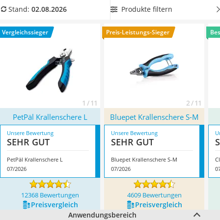
Philips-Sonicare-Zahnbürste
in verschiedenen Krallenscheren-Tests im Internet sehr gut
Produkte filtern
Stand:
02.08.2026
Schildkrötenhaus
ab.
Sie möchten die beste Krallenschere für zu Hause? Dann
Mineralfutter Pferd
wählen Sie ein Modell mit integriertem Nagelfänger und Licht
Vergleichssieger
Preis-Leistungs-Sieger
Bes
Massagegerät
aus unserer Vergleichstabelle. Überzeugt hat uns hier im
Service
August 2026 besonders das Modell
PetPäl Krallenschere L
*
mit seinen Eigenschaften.
1 / 11
2 / 11
PetPäl Krallenschere L
Bluepet Krallenschere S-M
Unsere Bewertung
Unsere Bewertung
U
SEHR GUT
SEHR GUT
PetPäl Krallenschere L
Bluepet Krallenschere S-M
C
07/2026
07/2026
0
12368 Bewertungen
4609 Bewertungen
Preis­vergleich
Preis­vergleich
Anwendungsbereich