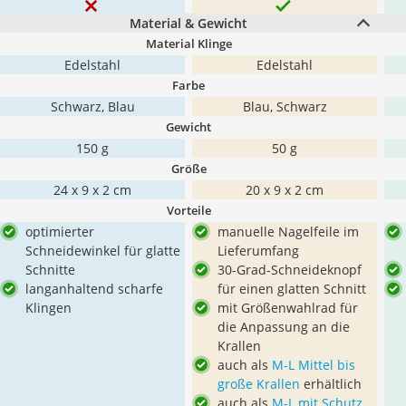
Material & Gewicht
Material Klinge
Edelstahl
Edelstahl
Farbe
Schwarz, Blau
Blau, Schwarz
Gewicht
150 g
50 g
Größe
24 x 9 x 2 cm
20 x 9 x 2 cm
Vorteile
optimierter
manuelle Nagelfeile im
Schneidewinkel für glatte
Lieferumfang
Schnitte
30-Grad-Schneideknopf
langanhaltend scharfe
für einen glatten Schnitt
Klingen
mit Größenwahlrad für
die Anpassung an die
Krallen
auch als
M-L Mittel bis
große Krallen
erhältlich
auch als
M-L mit Schutz