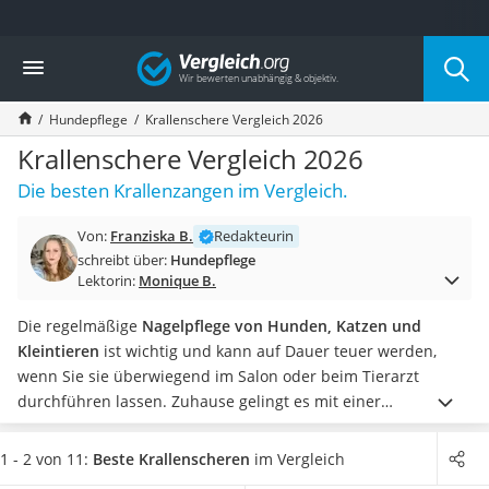
Die beliebtesten Vergleiche nach Kategorie
Vergleich
Drogerie
Inhalator
Hundepflege
Krallenschere Vergleich 2026
Haarschneider
Rollator
Krallenschere Vergleich 2026
Braun Rasierer
Die besten Krallenzangen im Vergleich.
Katzenklappe (Chip)
Rasierer
Von:
Franziska B.
Redakteurin
Masturbator
schreibt über:
Hundepflege
Massagepistole
Lektorin:
Monique B.
Epilierer
Reisehaartrockner
Die regelmäßige
Nagelpflege von Hunden, Katzen und
Eiweißpulver
Kleintieren
ist wichtig und kann auf Dauer teuer werden,
Magnesiumpräparat
wenn Sie sie überwiegend im Salon oder beim Tierarzt
Katzenklappe
durchführen lassen. Zuhause gelingt es mit einer
Nackenmassagegerät
Krallenschere
unkompliziert und schnell. Um Ihren Liebling
Zeckenschutz Katze
nicht zu verletzen, gibt es
Krallenscheren mit Licht
, mit der
1 - 2 von 11:
Beste Krallenscheren
im Vergleich
leichter Haartrockner
Sie die Blutlinie ausfindig machen. Diese Modelle schneiden