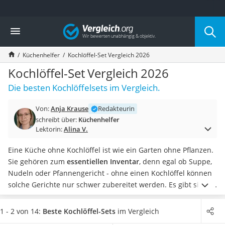
Die beliebtesten Vergleiche nach Kategorie
Vergleich
Haushalt
Wassersprudler
Küchenhelfer
Kochlöffel-Set Vergleich 2026
Zentralstaubsauger
Brotbackautomat
Kochlöffel-Set Vergleich 2026
Wischroboter
Die besten Kochlöffelsets im Vergleich.
Wäschespinne
Industriestaubsauger
Von:
Anja Krause
Redakteurin
Spülmaschinentabs
schreibt über:
Küchenhelfer
Akku-Staubsauger
Lektorin:
Alina V.
Eierkocher
AEG-Waschmaschine
Eine Küche ohne Kochlöffel ist wie ein Garten ohne Pflanzen.
Saug-Wisch-Roboter
Sie gehören zum
essentiellen Inventar
, denn egal ob Suppe,
Handstaubsauger
Nudeln oder Pfannengericht - ohne einen Kochlöffel können
Milchaufschäumer
solche Gerichte nur schwer zubereitet werden. Es gibt sie in
Kondenstrockner
vielen Varianten zu kaufen, beispielsweise
Kochlöffel aus Holz
Reiskocher
aber auch Kochlöffel-Sets.
Wählen Sie jetzt aus unserer
1 - 2 von 14:
Beste Kochlöffel-Sets
im Vergleich
Heißwasserspender
Vergleichstabelle ein
Kochlöffelset aus, das alle wichtigen