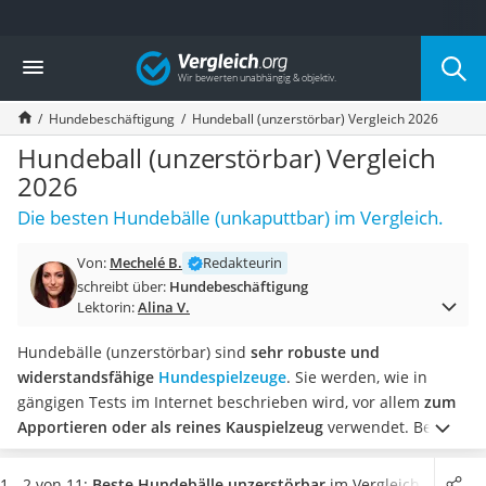
Die beliebtesten Vergleiche nach Kategorie
Vergleich
Drogerie
Inhalator
Hundebeschäftigung
Hundeball (unzerstörbar) Vergleich 2026
Haarschneider
Rollator
Hundeball (unzerstörbar) Vergleich
Braun Rasierer
2026
Katzenklappe (Chip)
Die besten Hundebälle (unkaputtbar) im Vergleich.
Rasierer
Masturbator
Von:
Mechelé B.
Redakteurin
Massagepistole
schreibt über:
Hundebeschäftigung
Epilierer
Lektorin:
Alina V.
Reisehaartrockner
Eiweißpulver
Hundebälle (unzerstörbar) sind
sehr robuste und
Magnesiumpräparat
widerstandsfähige
Hundespielzeuge
. Sie werden, wie in
Katzenklappe
gängigen Tests im Internet beschrieben wird, vor allem
zum
Nackenmassagegerät
Apportieren oder als reines Kauspielzeug
verwendet. Beim
Zeckenschutz Katze
Kauen auf dem Ball werden zudem die Zähne gereinigt und
leichter Haartrockner
besonders gut soll dieser Effekt bei Bällen mit einer
1 - 2 von 11:
Beste Hundebälle unzerstörbar
im Vergleich