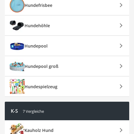
Hundefrisbee
Hundehöhle
Hundepool
Hundepool groß
Hundespielzeug
K-S
7 Vergleiche
Kauholz Hund