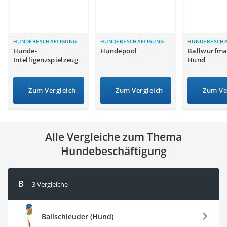
Philips-Sonicare-Zahnbürste
Schildkrötenhaus
Mineralfutter Pferd
Massagegerät
HUNDEBESCHÄFTIGUNG
HUNDEBESCHÄFTIGUNG
HUNDEBESCHÄ
Hunde-
Hundepool
Ballwurfma
Service
Intelligenzspielzeug
Hund
Zum Vergleich
Zum Vergleich
Zum Ve
Alle Vergleiche zum Thema
Hundebeschäftigung
B
3 Vergleiche
Ballschleuder (Hund)