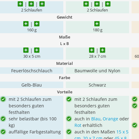
2 Schlaufen
2 Schlaufen
Gewicht
160 g
180 g
Maße
L x B
30 x 5 cm
28 x 7 cm
60
Material
Feuerlöschschlauch
Baumwolle und Nylon
Farbe
Gelb-Blau
Schwarz
Vorteile
mit 2 Schlaufen zum
mit 2 Schlaufen zum
besonders guten
besonders guten
festhalten
festhalten
sehr belastbar (bis 100
auch in
Blau
,
Orange
oder
kg)
Rot
erhältlich
auffällige Farbgestaltung
auch in den Maßen
15 x 5
cm
,
20 x 7 cm
oder
45 x 8