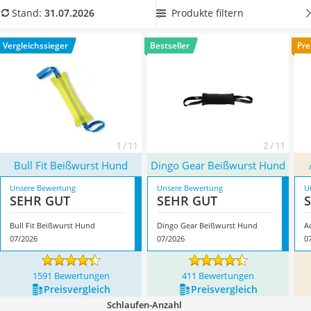
Philips-Sonicare-Zahnbürste
seinen natürlichen Zerr-Instinkt gut ausleben lassen. Wählen
Produkte filtern
Stand:
31.07.2026
Schildkrötenhaus
Sie jetzt eine
Hunde-Beißwurst aus Feuerwehrschlauch oder
Mineralfutter Pferd
Leinen
aus unserer Vergleichstabelle, um ein Produkt mit
Vergleichssieger
Bestseller
Pre
Massagegerät
möglichst widerstandsfähigem Material zu erhalten.
Service
Überzeugt hat uns hier im Juli 2026 besonders das Modell
Bull Fit Beißwurst Hund
*
mit seinen Eigenschaften.
1 / 11
2 / 11
Bull Fit Beißwurst Hund
Dingo Gear Beißwurst Hund
Unsere Bewertung
Unsere Bewertung
U
SEHR GUT
SEHR GUT
Bull Fit Beißwurst Hund
Dingo Gear Beißwurst Hund
A
07/2026
07/2026
0
1591 Bewertungen
411 Bewertungen
Preis­vergleich
Preis­vergleich
Schlaufen-Anzahl