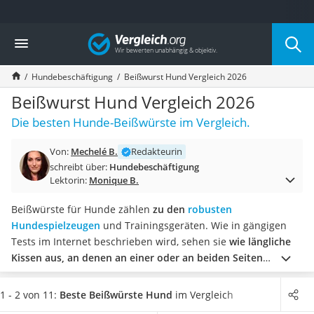
Die beliebtesten Vergleiche nach Kategorie
Vergleich
Drogerie
Inhalator
Hundebeschäftigung
Beißwurst Hund Vergleich 2026
Haarschneider
Rollator
Beißwurst Hund Vergleich 2026
Braun Rasierer
Die besten Hunde-Beißwürste im Vergleich.
Katzenklappe (Chip)
Rasierer
Von:
Mechelé B.
Redakteurin
Masturbator
schreibt über:
Hundebeschäftigung
Massagepistole
Lektorin:
Monique B.
Epilierer
Reisehaartrockner
Beißwürste für Hunde zählen
zu den
robusten
Eiweißpulver
Hundespielzeugen
und Trainingsgeräten. Wie in gängigen
Magnesiumpräparat
Tests im Internet beschrieben wird, sehen sie
wie längliche
Katzenklappe
Kissen aus, an denen an einer oder an beiden Seiten
Nackenmassagegerät
Schlaufen zum Festhalten
angebracht sind.
Mithilfe der
Zeckenschutz Katze
Schlaufen können Sie auch starker Krafteinwirkung durch
1 - 2 von 11:
Beste Beißwürste Hund
im Vergleich
leichter Haartrockner
das Zerren Ihres Hundes entgegenhalten und diesen so