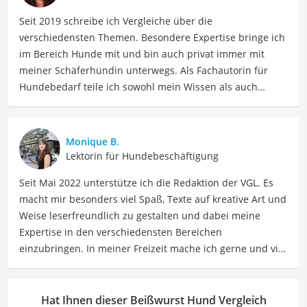
Seit 2019 schreibe ich Vergleiche über die
verschiedensten Themen. Besondere Expertise bringe ich
im Bereich Hunde mit und bin auch privat immer mit
meiner Schäferhündin unterwegs. Als Fachautorin für
Hundebedarf teile ich sowohl mein Wissen als auch
meine Erfahrungen mit Hundebesitzern und -liebhabern.
Meine Beiträge umfassen detaillierte Produktvergleiche,
Empfehlungen sowie Tipps für Hundefutter, Spielzeug,
Monique B.
Trainingsausrüstung und vieles mehr.
Lektorin für Hundebeschäftigung
Der Beißwurst Hund-Vergleich ist aus unserer Sicht
Seit Mai 2022 unterstütze ich die Redaktion der VGL. Es
besonders empfehlenswert für
Hunde-Besitzer
.
macht mir besonders viel Spaß, Texte auf kreative Art und
Weise leserfreundlich zu gestalten und dabei meine
Expertise in den verschiedensten Bereichen
einzubringen. In meiner Freizeit mache ich gerne und viel
Sport und probiere dabei immer wieder neue Sportarten
aus. Als Lektorin liegt mein Fokus darauf, Texte auf ihre
Klarheit, Verständlichkeit und stilistische Korrektheit zu
Hat Ihnen dieser Beißwurst Hund Vergleich