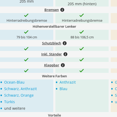
205 mm
205 mm (hinten)
Bremsen
Hinterradreibungsbremse
Hinterradreibungsbremse
Höhenverstellbarer Lenker
79 bis 104 cm
88 bis 106,5 cm
Schutzblech
Inkl. Ständer
Klappbar
Weitere Farben
•
•
•
Ocean-Blau
Anthrazit
G
•
•
•
Schwarz, Anthrazit
Blau
O
•
•
Schwarz, Orange
S
•
•
Türkis
u
•
und weitere
Vorteile