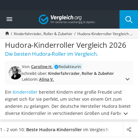
Die beliebtesten Vergleiche nach Kategorie
Vergleich
Kind & Baby
Babyphone mit 2 Kameras
Kinderfahrräder, Roller & Zubehör
Hudora-Kinderroller Vergleich 2026
Walkie-Talkie Kinder
Kindermatratzen
Hudora-Kinderroller Vergleich 2026
Babywippe
Die besten Hudora-Roller im Vergleich.
Rollschuhe für Kinder
Tischkicker
Von:
Caroline H.
Redakteurin
Laufrad
schreibt über:
Kinderfahrräder, Roller & Zubehör
Kinderschubkarre
Lektorin:
Alina V.
Babyschlafsack
Kinderuhr
Ein
Kinderroller
bereitet Kindern eine große Freude und
Babyphone
eignet sich für sie perfekt, um sicher von einem Ort zum
Treppenschutzgitter
anderen zu gelangen. Der deutsche Hersteller Hudora bietet
Kindersitz ab 4 Jahren
diverse Kinderroller in verschiedenen Größen und Farben an.
Kinderroller 3 Räder
Diverse Tests im Internet berichten, dass
die
Ferngesteuertes Auto
höhenverstellbaren Lenker besonders praktisch
sind, da der
1 - 2 von 10:
Beste Hudora-Kinderroller
im Vergleich
Kindersitz 15–36 kg
Roller so mit dem Kind mitwachsen kann.
Wählen Sie jetzt