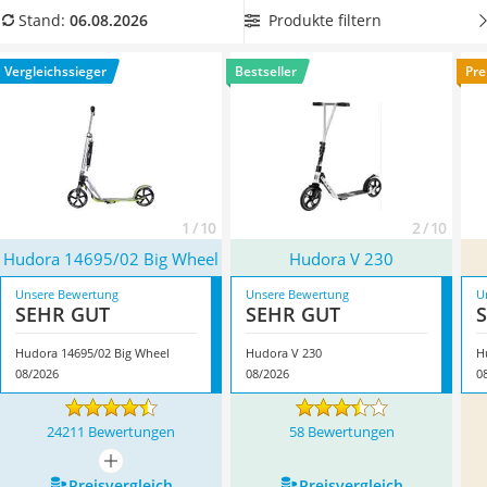
Kinderfahrradhelm
aus unserer Vergleichstabelle einen
Hudora-Kinderroller mit
Produkte filtern
Stand:
06.08.2026
Barfußschuhe Kinder
Ständer
, sodass der Roller nach der Fahrt problemlos geparkt
Kinder-Mikroskop
werden kann. Überzeugt hat uns hier im August 2026
Vergleichssieger
Bestseller
Pre
Ferngesteuerter Hubschrauber
besonders das Modell
Hudora 14695/02 Big Wheel
*
mit
Service
seinen Eigenschaften.
1 / 10
2 / 10
Hudora 14695/02 Big Wheel
Hudora V 230
Unsere Bewertung
Unsere Bewertung
U
SEHR GUT
SEHR GUT
Hudora 14695/02 Big Wheel
Hudora V 230
H
08/2026
08/2026
0
24211 Bewertungen
58 Bewertungen
mehr anzeigen
Preis­vergleich
Preis­vergleich