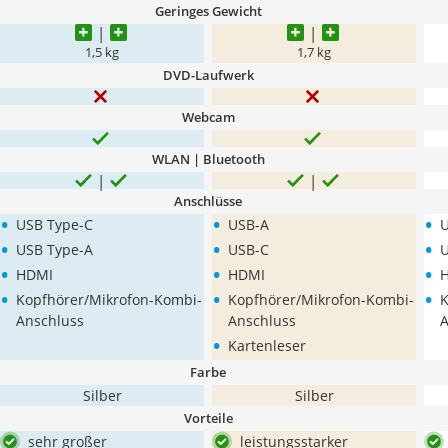
Geringes Gewicht
1,5 kg
1,7 kg
DVD-Laufwerk
Webcam
WLAN | Bluetooth
Anschlüsse
•
•
•
USB Type-C
USB-A
U
•
•
•
USB Type-A
USB-C
U
•
•
•
HDMI
HDMI
•
•
•
Kopfhörer/Mikrofon-Kombi-
Kopfhörer/Mikrofon-Kombi-
K
Anschluss
Anschluss
A
•
Kartenleser
Farbe
Silber
Silber
Vorteile
sehr großer
leistungsstarker