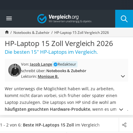
Die beliebtesten Vergleiche nach Kategorie
Vergleich
Elektronik
Powerstation
Notebooks & Zubehör
HP-Laptop 15 Zoll Vergleich 2026
Monitor 32 Zoll 4K
Fernseher
HP-Laptop 15 Zoll Vergleich 2026
Drucker
Die besten 15" HP-Laptops im Vergleich.
Desktop-PC
Monitor
Von:
Jacob Lange
Redakteur
Diascanner
schreibt über:
Notebooks & Zubehör
Laser-Multifunktionsdrucker
Lektorin:
Monique B.
Powerline-Adapter
Powerstation mit Solarpanel
Wer unterwegs die Möglichkeit haben will, zu arbeiten,
Gaming-PC
kommt nicht daran vorbei, sich früher oder später einen
Soundbar
Laptop zuzulegen. Die Laptops von HP sind die wohl am
17-Zoll-Laptop
häufigsten gesuchten Hardware-Produkte
, wenn es um das
Satellitenschüssel
mobile Arbeiten für unterwegs geht.
Diverse Tests im
Gaming-Headset
Internet zeigen zudem, dass HP-Laptops vielfältig einsetzbar
1 - 2 von 6:
Beste HP-Laptops 15 Zoll
im Vergleich
Schnurloses Telefon
sind und in
Zug, Bus oder sogar Flugzeug
Anwendung