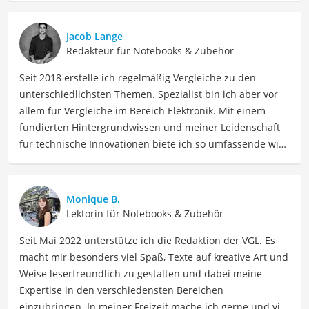
Jacob Lange
Redakteur für Notebooks & Zubehör
Seit 2018 erstelle ich regelmäßig Vergleiche zu den
unterschiedlichsten Themen. Spezialist bin ich aber vor
allem für Vergleiche im Bereich Elektronik. Mit einem
fundierten Hintergrundwissen und meiner Leidenschaft
für technische Innovationen biete ich so umfassende wie
präzise Informationen zu elektronischen Geräten, Gadgets
sowie Technologien. Meine Beiträge beinhalten
detaillierte Produktvergleiche, Kaufberatungen und
Monique B.
technische Analysen, um Verbrauchern dabei zu helfen,
Lektorin für Notebooks & Zubehör
sowohl informierte Entscheidungen zu treffen als auch
Seit Mai 2022 unterstütze ich die Redaktion der VGL. Es
die besten elektronischen Lösungen für ihre Bedürfnisse
macht mir besonders viel Spaß, Texte auf kreative Art und
zu finden.
Weise leserfreundlich zu gestalten und dabei meine
Der HP-Laptop 15 Zoll-Vergleich ist aus unserer Sicht
Expertise in den verschiedensten Bereichen
besonders empfehlenswert für
Studenten
und
einzubringen. In meiner Freizeit mache ich gerne und viel