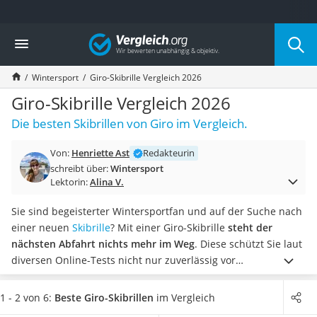
Die beliebtesten Vergleiche nach Kategorie
Vergleich
Freizeit & Sport
Gartentrampolin
Wintersport
Giro-Skibrille Vergleich 2026
Trampolin
Metalldetektor
Giro-Skibrille Vergleich 2026
Eufab-Fahrradträger
Die besten Skibrillen von Giro im Vergleich.
Trampolin 366 cm
Fahrradschloss
Von:
Henriette Ast
Redakteurin
Aluminium-Koffer
schreibt über:
Wintersport
Futterboot
Lektorin:
Alina V.
Air Bike
E-Bike-Dreirad
Sie sind begeisterter Wintersportfan und auf der Suche nach
Trekkingschuhe Herren
einer neuen
Skibrille
? Mit einer Giro-Skibrille
steht der
Reisetasche mit Rollen
nächsten Abfahrt nichts mehr im Weg
. Diese schützt Sie laut
Klimmzugstation
diversen Online-Tests nicht nur zuverlässig vor
Koffer
aufgewirbelten Eiskristallen, sondern auch vor blendenden
Nachtsichtgerät
Sonnenstrahlen.
Wählen Sie jetzt aus unserer
1 - 2 von 6:
Beste Giro-Skibrillen
im Vergleich
Faltschloss
Vergleichstabelle eine
Giro-Skibrille mit Anti-Beschlag-