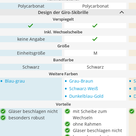
Polycarbonat
Polycarbonat
Design der Giro-Skibrille
Verspiegelt
Inkl. Wechselscheibe
keine Angabe
Größe
Einheitsgröße
M
Bandfarbe
Schwarz
Schwarz
Weitere Farben
•
•
•
Blau-grau
Grau-Braun
S
•
•
Schwarz-Weiß
B
•
•
Dunkelblau-Gold
D
Vorteile
Gläser beschlagen nicht
mit Scheibe zum
besonders robust
Wechseln
ohne Rahmen
Gläser beschlagen nicht