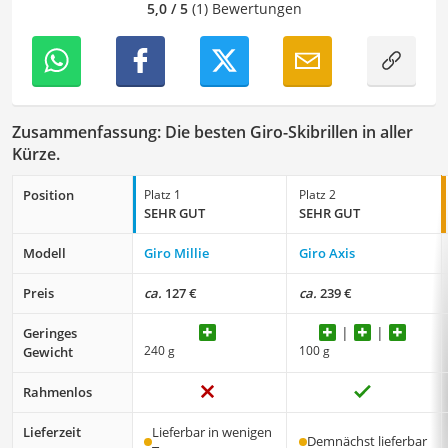
mich täglich mit den verschiedensten Themen
5,0 / 5
(1) Bewertungen
auseinanderzusetzen.
Zusammenfassung: Die besten Giro-Skibrillen in aller
Kürze.
Position
Platz 1
Platz 2
SEHR GUT
SEHR GUT
Modell
Giro Millie
Giro Axis
Preis
ca.
127 €
ca.
239 €
Geringes
240 g
100 g
Gewicht
Rahmenlos
Lieferzeit
Lieferbar in wenigen
Demnächst lieferbar