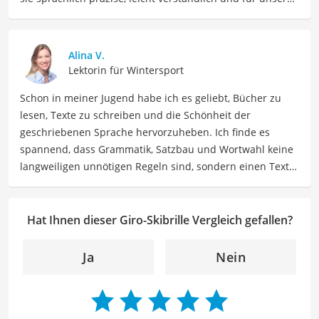
Leser:innen informierend sind. Mein Schwerpunkt liegt
dabei unter anderem auf Freizeit-Themen. Auch privat
beschäftige ich mich gerne mit verschiedenen Hobbys
Alina V.
und Freizeitaktivitäten. Dieses Interesse spiegelt sich in
Lektorin für Wintersport
meinen Beiträgen wider, die sich mit Freizeitideen,
Schon in meiner Jugend habe ich es geliebt, Bücher zu
Reiseempfehlungen, Hobbytipps und Anregungen für die
lesen, Texte zu schreiben und die Schönheit der
Freizeitgestaltung befassen.
geschriebenen Sprache hervorzuheben. Ich finde es
Der Giro-Skibrille-Vergleich ist aus unserer Sicht
spannend, dass Grammatik, Satzbau und Wortwahl keine
besonders empfehlenswert für
Skifahrer
und
langweiligen unnötigen Regeln sind, sondern einen Text
Wintersportler
.
zum Leben erwecken können. Deshalb habe ich es mir
zur Aufgabe gemacht, mein Know How und die Liebe zum
geschriebenen Wort als Lektorin bei VGL in unsere Texte
Hat Ihnen dieser Giro-Skibrille Vergleich gefallen?
einfließen zu lassen. Mit meinem Auge für
Detailgenauigkeit und sprachliche Präzision unterstütze
Ja
Nein
ich unser Redaktionsteam dabei, qualitativ hochwertige
und fehlerfreie Inhalte zu liefern. Dabei liebe ich es,
meinen Wissensschatz immer mehr zu erweitern und