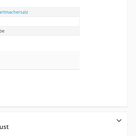
artmachersalz
abe
ust