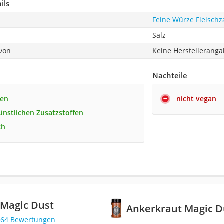
ils
Feine Würze Fleischz
Salz
 von
Keine Herstellerang
Nachteile
ten
nicht vegan
künstlichen Zusatzstoffen
ch
 Magic Dust
Ankerkraut Magic D
864 Bewertungen