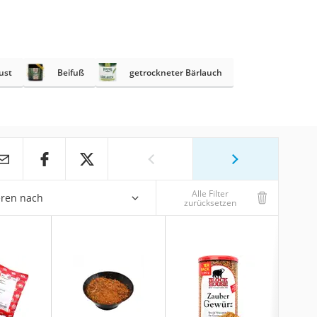
ust
Beifuß
getrockneter Bärlauch
Alle Filter
eren nach
zurücksetzen