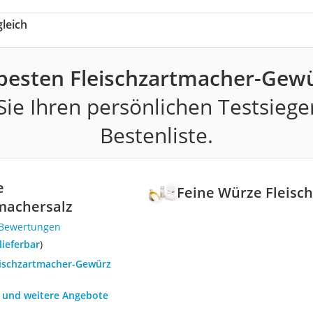
leich
 besten Fleischzartmacher-Gewü
ie Ihren persönlichen Testsiege
Bestenliste.
e
Feine Würze Fleisc
machersalz
 Bewertungen
 lieferbar
)
leischzartmacher-Gewürz
h und weitere Angebote