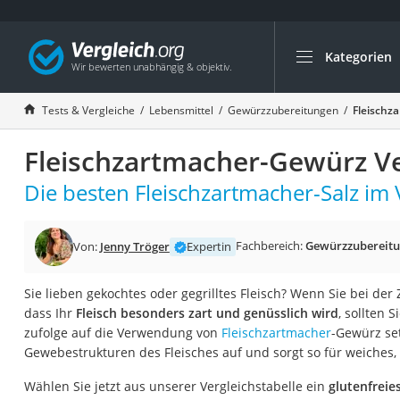
Kategorien
Die beliebtesten V
Lebensmittel
Tests & Vergleiche
Lebensmittel
Gewürzzubereitungen
Fleischz
Schwarzkümmelöl
Fleischzartmacher-Gewürz Ve
Knäckebrot
Schwarzkümmelöl-
Die besten Fleischzartmacher-Salz im 
Manukahonig
Eiklar
Fachbereich:
Gewürzzubereit
Von:
Jenny Tröger
Expertin
Astronautenkost
Sie lieben gekochtes oder gegrilltes Fleisch? Wenn Sie bei der 
Balsamico-Essig
dass Ihr
Fleisch besonders zart und genüsslich wird
, sollten 
Schwarzkümmelöl 
zufolge auf die Verwendung von
Fleischzartmacher
-Gewürz set
Gewebestrukturen des Fleisches auf und sorgt so für weiches, z
Sardinen
Honig
Wählen Sie jetzt aus unserer Vergleichstabelle ein
glutenfreie