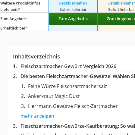
Weitere Produktinfos
Details ansehen
Details ansehe
Lieferzeit
*
Sofort lieferbar
Sofort lieferba
Zum Angebot »
Zum Angebot 
Zum Angebot
*
Erhältlich bei
*
Inhaltsverzeichnis
Fleischzartmacher-Gewürz Vergleich 2026
Die besten Fleischzartmacher-Gewürze:
Wählen Sie
Feine Würze Fleischzartmachersalz
Ankerkraut Magic Dust
Herrmann Gewürze Fleisch-Zartmacher
mehr anzeigen
Fleischzartmacher-Gewürze-Kaufberatung
: So wä