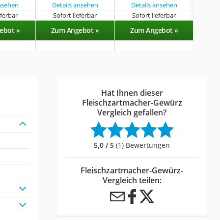
ansehen
Details ansehen
Details ansehen
Det
eferbar
Sofort lieferbar
Sofort lieferbar
Sof
ebot »
Zum Angebot »
Zum Angebot »
Zu
Hat Ihnen dieser
Fleischzartmacher-Gewürz
Vergleich gefallen?
5,0 / 5
(1) Bewertungen
Fleischzartmacher-Gewürz-
Vergleich teilen: