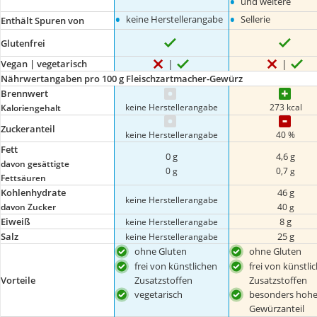
•
und weitere
•
•
keine Herstellerangabe
Sellerie
Enthält Spuren von
Glutenfrei
Vegan | vegetarisch
Nährwertangaben pro 100 g Fleischzartmacher-Gewürz
Brennwert
keine Herstellerangabe
273 kcal
Kaloriengehalt
Zuckeranteil
keine Herstellerangabe
40 %
Fett
0 g
4,6 g
davon gesättigte
0 g
0,7 g
Fettsäuren
Kohlenhydrate
46 g
keine Herstellerangabe
davon Zucker
40 g
Eiweiß
8 g
keine Herstellerangabe
Salz
25 g
keine Herstellerangabe
ohne Gluten
ohne Gluten
frei von künstlichen
frei von künstli
Zusatzstoffen
Zusatzstoffen
Vorteile
vegetarisch
besonders hohe
Gewürzanteil