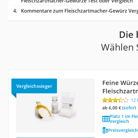
Fleischzartmacher-Gewürze Test oder Vergleich
Kommentare zum Fleischzartmacher-Gewürz Verg
Die
Wählen S
Feine Würz
Vergleichssieger
Fleischzart
12
ab 6,00 €
(
Sofort
Platz 1 im F
Vergleich
Preisvergleic