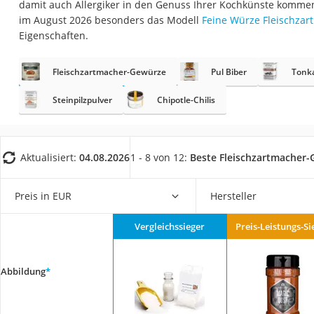
damit auch Allergiker in den Genuss Ihrer Kochkünste komme
Gemüsebrühe
im August 2026 besonders das Modell
Feine Würze Fleischzar
Eiskaffee-Pulver
Eigenschaften.
Irischer Whiskey
Fleischzartmacher-Gewürze
Pul Biber
Tonk
Grapefruitkernext
Matcha-Set
Steinpilzpulver
Chipotle-Chilis
Sojasauce
MCT-Öl
Aktualisiert:
04.08.2026
1 - 8 von 12:
Beste Fleischzartmacher
Trüffelöl
Erythrit
Preis in EUR
Hersteller
Müsli ohne Zucker
Vergleichssieger
Preis-Leistungs-Si
Service
Abbildung
*