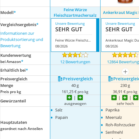
Feine Würze
Modell
*
Ankerkraut Magic 
Fleischzartmachersalz
Unsere Bewertung
Unsere Bewertung
Vergleichsergebnis
*
SEHR GUT
SEHR GUT
Informationen zur
Produktsortierung und
Feine Würze Fleischzartmachersalz
Ankerkraut Magic Du
Bewertung
08/2026
08/2026
Kundenwertung
*
bei Amazon
12 Bewertungen
12864 Bewertun
Erhältlich bei
*
mehr a
Preis­vergleich
Preis­verglei
Preis­vergleich
Menge
40 g
230 g
Preis pro kg
161,25 € pro kg
36,91 € pro kg
Gewürzanteil
ausgewogen
sehr hoch
•
•
Salz
Paprika
•
•
Papain
Meersalz
Hauptzutaten
•
Roh-Rohrzucker
geordnet nach Anteilen
•
Senfmehl