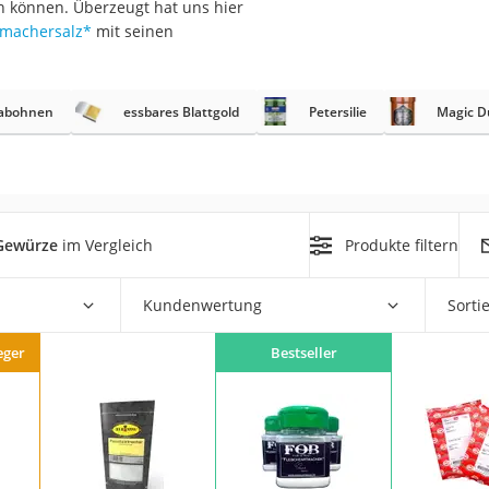
n können. Überzeugt hat uns hier
tmachersalz
*
mit seinen
abohnen
essbares Blattgold
Petersilie
Magic D
rakt
-Gewürze
im Vergleich
Produkte filtern
Kundenwertung
Sorti
zusatz
eger
Bestseller