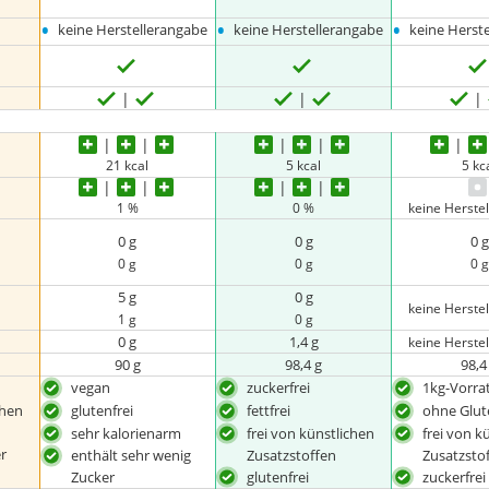
•
•
•
keine Herstellerangabe
keine Herstellerangabe
keine Herst
21 kcal
5 kcal
5 kc
1 %
0 %
keine Herste
0 g
0 g
0 g
0 g
0 g
0 g
5 g
0 g
keine Herste
1 g
0 g
0 g
1,4 g
keine Herste
90 g
98,4 g
98,4
vegan
zuckerfrei
1kg-Vorra
chen
glutenfrei
fettfrei
ohne Glut
sehr kalorienarm
frei von künstlichen
frei von k
r
Zusatzstoffen
Zusatzsto
enthält sehr wenig
glutenfrei
zuckerfrei
Zucker