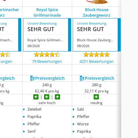
zartmacher
Royal Spice
Block House
Wiberg 
rz
Grillmarinade
Zaubergewürz
tung
Unsere Bewertung
Unsere Bewertung
Unsere
UT
SEHR GUT
SEHR GUT
SEH
Avo Fleischzartmacher Gewürz
Royal Spice Grillmarinade
Block House Zaubergewürz
08/2026
08/2026
08/202
tungen
79 Bewertungen
4251 Bewertungen
23 
ergleich
Preis­vergleich
Preis­vergleich
P
0 g
240 g
280 g
pro kg
62,46 € pro kg
32,11 € pro kg
38
ig
sehr hoch
niedrig
•
•
•
Zwiebel
Salz
Dextr
•
•
•
Paprika
Pfeffer
Fruch
•
•
•
Pfeffer
Würze
Würze
•
•
Senf
Paprika