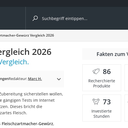
ergleiche nach Kategorie
artmacher-Gewürz Vergleich 2026
rgleich 2026
Fakten zum 
Kapseln
Vergleich.
86
ungen
Redakteur:
Marc H.
Recherchierte
Produkte
Zubereitung sicherstellen wollen,
73
Sie gängigen Tests im Internet
bio
zen. Dieses bricht die
Investierte
artes Fleisch.
Stunden
s Fleischzartmacher-Gewürz
,