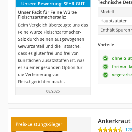
Technische Deta
Unsere Bewertung:
SEHR GUT
Modell
Unser Fazit für Feine Würze
Fleischzartmachersalz:
Hauptzutaten
Beim Vergleich überzeugte uns das
Enthält Spuren
Feine Würze Fleischzartmacher-
Salz durch seinen ausgewogenen
Vorteile
Gewürzanteil und die Tatsache,
dass es glutenfrei und frei von
ohne Glu
künstlichen Zusatzstoffen ist, was
frei von 
es zu einer gesunden Option für
die Verfeinerung von
vegetaris
Fleischgerichten macht.
08/2026
Ankerkraut
Preis-Leistungs-Sieger
12