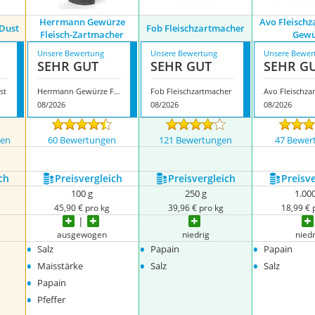
Herrmann Gewürze
Avo Fleisch
Dust
Fob Fleischzartmacher
Fleisch-Zartmacher
Gewü
Unsere Bewertung
Unsere Bewertung
Unsere Bewer
SEHR GUT
SEHR GUT
SEHR G
st
Herrmann Gewürze Fleisch-Zartmacher
Fob Fleischzartmacher
08/2026
08/2026
08/2026
gen
60 Bewertungen
121 Bewertungen
47 Bewer
nzeigen
ch
Preis­vergleich
Preis­vergleich
Preis­v
100 g
250 g
1.00
45,90 € pro kg
39,96 € pro kg
18,99 € 
ausgewogen
niedrig
niedr
•
•
•
Salz
Papain
Papain
•
•
•
Maisstärke
Salz
Salz
•
Papain
•
Pfeffer