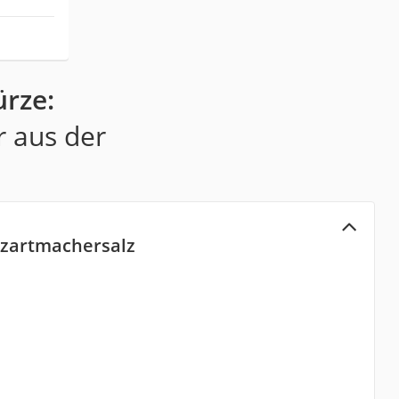
rze:
r aus der
hzartmachersalz