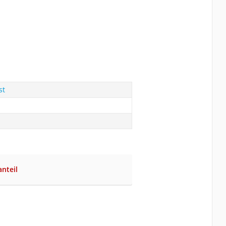
st
nteil