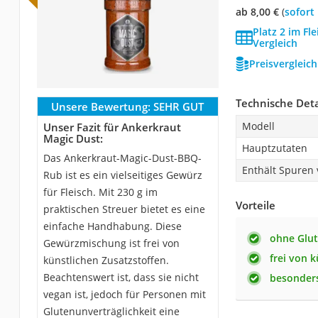
ab 8,00 €
(
Sofort
Platz 2 im F
Vergleich
Preisvergleic
Technische Deta
Unsere Bewertung:
SEHR GUT
Modell
Unser Fazit für Ankerkraut
Magic Dust:
Hauptzutaten
Das Ankerkraut-Magic-Dust-BBQ-
Enthält Spuren
Rub ist es ein vielseitiges Gewürz
für Fleisch. Mit 230 g im
Vorteile
praktischen Streuer bietet es eine
einfache Handhabung. Diese
ohne Glu
Gewürzmischung ist frei von
frei von 
künstlichen Zusatzstoffen.
Beachtenswert ist, dass sie nicht
besonders
vegan ist, jedoch für Personen mit
Glutenunverträglichkeit eine