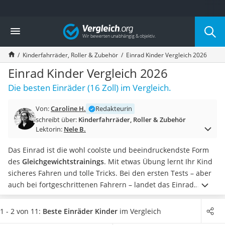
Die beliebtesten Vergleiche nach Kategorie
Vergleich
Kind & Baby
Babyphone mit 2 Kameras
Kinderfahrräder, Roller & Zubehör
Einrad Kinder Vergleich 2026
Walkie-Talkie Kinder
Kindermatratzen
Einrad Kinder Vergleich 2026
Babywippe
Die besten Einräder (16 Zoll) im Vergleich.
Rollschuhe für Kinder
Tischkicker
Von:
Caroline H.
Redakteurin
Laufrad
schreibt über:
Kinderfahrräder, Roller & Zubehör
Kinderschubkarre
Lektorin:
Nele B.
Babyschlafsack
Kinderuhr
Das Einrad ist die wohl coolste und beeindruckendste Form
Babyphone
des
Gleichgewichtstrainings
. Mit etwas Übung lernt Ihr Kind
Treppenschutzgitter
sicheres Fahren und tolle Tricks.
Bei den ersten Tests – aber
Kindersitz ab 4 Jahren
auch bei fortgeschrittenen Fahrern – landet das Einrad
Kinderroller 3 Räder
gelegentlich unsanft auf dem Boden. Wenn Sie dennoch
Ferngesteuertes Auto
lange etwas vom Gefährt haben möchten, wählen Sie ein
1 - 2 von 11:
Beste Einräder Kinder
im Vergleich
Kindersitz 15–36 kg
Modell mit
Aufprallschutz an der Vorder- und Rückseite
.