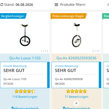
Kinderfahrradhelm
Damit Ihr Kind auch an den kurzen Tagen des Jahres sicher
Produkte filtern
Stand:
06.08.2026
Barfußschuhe Kinder
fahren kann, wählen Sie jetzt ein
Einrad mit Reflektoren an
Kinder-Mikroskop
den Pedalen
. Überzeugt hat uns hier im August 2026
Vergleichssieger
Preis-Leistungs-Sieger
Bes
Ferngesteuerter Hubschrauber
besonders das Modell
Qu-Ax Luxus 1103
*
mit seinen
Service
Eigenschaften.
1 / 11
2 / 11
Qu-Ax Luxus 1103
Qu-Ax 4260025093036
Unsere Bewertung
Unsere Bewertung
U
SEHR GUT
SEHR GUT
Qu-Ax Luxus 1103
Qu-Ax 4260025093036
Q
07/2026
08/2026
0
118 Bewertungen
71 Bewertungen
mehr anzeigen
Preis­vergleich
Preis­vergleich