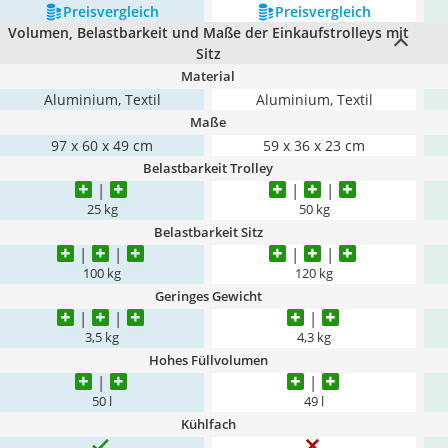
Preis­vergleich
Preis­vergleich
Volumen, Belastbarkeit und Maße der Einkaufstrolleys mit
Sitz
Material
Aluminium, Textil
Aluminium, Textil
Maße
97 x 60 x 49 cm
59 x 36 x 23 cm
Belastbarkeit Trolley
25 kg
50 kg
Belastbarkeit Sitz
100 kg
120 kg
Geringes Gewicht
3,5 kg
4,3 kg
Hohes Füllvolumen
50 l
49 l
Kühlfach