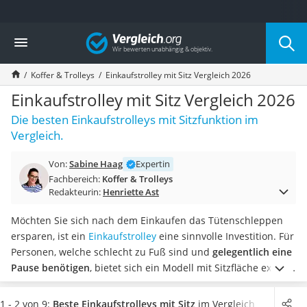
Die beliebtesten Vergleiche nach Kategorie
Vergleich
Freizeit & Sport
Gartentrampolin
Koffer & Trolleys
Einkaufstrolley mit Sitz Vergleich 2026
Trampolin
Metalldetektor
Einkaufstrolley mit Sitz Vergleich 2026
Eufab-Fahrradträger
Die besten Einkaufstrolleys mit Sitzfunktion im
Trampolin 366 cm
Vergleich.
Fahrradschloss
Aluminium-Koffer
Von:
Sabine Haag
Expertin
Futterboot
Fachbereich:
Koffer & Trolleys
Air Bike
Redakteurin:
Henriette Ast
E-Bike-Dreirad
Trekkingschuhe Herren
Möchten Sie sich nach dem Einkaufen das Tütenschleppen
Reisetasche mit Rollen
ersparen, ist ein
Einkaufstrolley
eine sinnvolle Investition. Für
Klimmzugstation
Personen, welche schlecht zu Fuß sind und
gelegentlich eine
Koffer
Pause benötigen
, bietet sich ein Modell mit Sitzfläche explizit
Nachtsichtgerät
an. Wie aus diversen Online-Tests hervorgeht, schränkt der
Faltschloss
Sitz die Funktionalität des Produktes keinesfalls ein.
Wählen
1 - 2 von 9:
Beste Einkaufstrolleys mit Sitz
im Vergleich