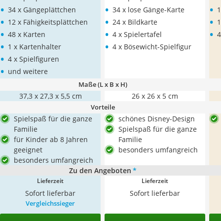
•
•
•
34 x Gängeplättchen
34 x lose Gänge-Karte
1
•
•
•
12 x Fähigkeitsplättchen
24 x Bildkarte
1
•
•
•
48 x Karten
4 x Spielertafel
4
•
•
1 x Kartenhalter
4 x Bösewicht-Spielfigur
•
4 x Spielfiguren
•
und weitere
Maße (L x B x H)
37,3 x 27,3 x 5,5 cm
26 x 26 x 5 cm
Vorteile
Spielspaß für die ganze
schönes Disney-Design
Familie
Spielspaß für die ganze
für Kinder ab 8 Jahren
Familie
geeignet
besonders umfangreich
besonders umfangreich
Zu den Angeboten
*
Lieferzeit
Lieferzeit
Sofort lieferbar
Sofort lieferbar
Vergleichssieger