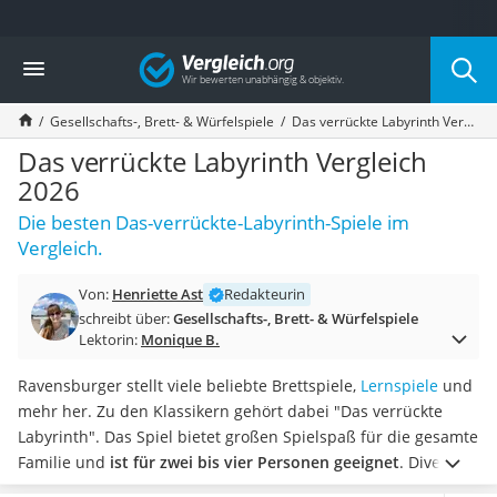
Die beliebtesten Vergleiche nach Kategorie
Vergleich
Freizeit & Sport
Gartentrampolin
Gesellschafts-, Brett- & Würfelspiele
Das verrückte Labyrinth Vergleich 2026
Trampolin
Metalldetektor
Das verrückte Labyrinth Vergleich
Eufab-Fahrradträger
2026
Trampolin 366 cm
Die besten Das-verrückte-Labyrinth-Spiele im
Fahrradschloss
Vergleich.
Aluminium-Koffer
Futterboot
Von:
Henriette Ast
Redakteurin
Air Bike
schreibt über:
Gesellschafts-, Brett- & Würfelspiele
E-Bike-Dreirad
Lektorin:
Monique B.
Trekkingschuhe Herren
Reisetasche mit Rollen
Ravensburger stellt viele beliebte Brettspiele,
Lernspiele
und
Klimmzugstation
mehr her. Zu den Klassikern gehört dabei "Das verrückte
Koffer
Labyrinth". Das Spiel bietet großen Spielspaß für die gesamte
Nachtsichtgerät
Familie und
ist für zwei bis vier Personen geeignet
. Diverse
Faltschloss
Tests im Internet empfehlen für Kinder ab vier Jahren eine