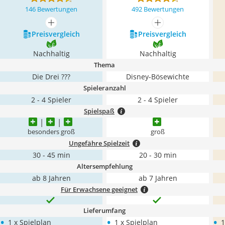
146 Bewertungen
492 Bewertungen
mehr anzeigen
mehr anzeigen
Preis­vergleich
Preis­vergleich
Nachhaltig
Nachhaltig
Thema
Die Drei ???
Disney-Bösewichte
Spieleranzahl
2 - 4 Spieler
2 - 4 Spieler
Spielspaß
besonders groß
groß
Ungefähre Spielzeit
30 - 45 min
20 - 30 min
Altersempfehlung
ab 8 Jahren
ab 7 Jahren
Für Erwachsene geeignet
Lieferumfang
•
•
•
1 x Spielplan
1 x Spielplan
1