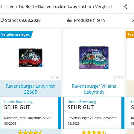
Handgepäck-Koffer
Junior-Version von "Das verrückte Labyrinth".
Wählen Sie jetzt
1 - 2 von 14:
Beste Das verrückte Labyrinth
im Vergleich
Vibrationsplatte
aus unserer Vergleichstabelle eine Version von
"Das
Wanderschuhe Herren
verrückte Labyrinth", welche auch für Erwachsene geeignet
Produkte filtern
Stand:
08.08.2026
Sicherheitsweste Reiten
ist
, um Spielspaß für die gesamte Familie zu garantieren.
Service
Überzeugt hat uns hier im August 2026 besonders das
Vergleichssieger
Pre
Modell
Ravensburger Labyrinth 22685
*
mit seinen
Eigenschaften.
1 / 14
2 / 14
Ravensburger Labyrinth
Ravensburger Villains
22685
Labyrinth
Unsere Bewertung
Unsere Bewertung
U
SEHR GUT
SEHR GUT
Ravensburger Labyrinth 22685
Ravensburger Villains Labyrinth
R
08/2026
08/2026
0