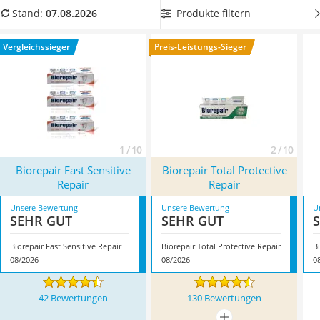
Philips-Sonicare-Zahnbürste
empfehlenswert.
Wählen Sie jetzt aus unserer
Produkte filtern
Stand:
07.08.2026
Schildkrötenhaus
Vergleichstabelle eine Zahnpasta mit Whitening-Effekt, wenn
Mineralfutter Pferd
Sie Ihre Zähne aufhellen möchten. Sie suchen die passende
Vergleichssieger
Preis-Leistungs-Sieger
Massagegerät
Zahnbürste? Dann sehen sich sich unseren
Zahnbürsten
-
Service
Vergleich an. Überzeugt hat uns hier im August 2026
besonders das Modell
Biorepair Fast Sensitive Repair
*
mit
seinen Eigenschaften.
1 / 10
2 / 10
Biorepair Fast Sensitive
Biorepair Total Protective
Repair
Repair
Unsere Bewertung
Unsere Bewertung
U
SEHR GUT
SEHR GUT
Biorepair Fast Sensitive Repair
Biorepair Total Protective Repair
B
08/2026
08/2026
0
42 Bewertungen
130 Bewertungen