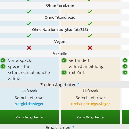
Ohne Parabene
Ohne Titandioxid
Ohne Natriumlaurylsulfat (SLS)
Vegan
Vorteile
Vorratspack
verhindert
speziell für
Zahnsteinbildung
schmerzempfindliche
mit Zink
Zähne
Zu den Angeboten
*
Lieferzeit
Lieferzeit
Sofort lieferbar
Sofort lieferbar
Vergleichssieger
Preis-Leistungs-Sieger
Zum Angebot »
Zum Angebot »
Erhältlich bei
*