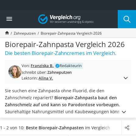
Die beliebtesten Vergleiche nach Kategorie
Vergleich
Drogerie
Inhalator
Zähneputzen
Biorepair-Zahnpasta Vergleich 2026
Haarschneider
Rollator
Biorepair-Zahnpasta Vergleich 2026
Braun Rasierer
Die besten Biorepair-Zahncremes im Vergleich.
Katzenklappe (Chip)
Rasierer
Von:
Franziska B.
Redakteurin
Masturbator
schreibt über:
Zähneputzen
Massagepistole
Lektorin:
Alina V.
Epilierer
Reisehaartrockner
Sie suchen eine Zahnpasta ohne Fluorid, die den
Eiweißpulver
Zahnschmelz repariert?
Biorepair-Zahnpasta baut den
Magnesiumpräparat
Zahnschmelz auf und kann so Parodontose vorbeugen.
Katzenklappe
Säurehaltige Nahrungsmittel und Kaubewegungen können
Nackenmassagegerät
den Zahnschmelz abtragen - Biorepair-Zahnpasta hilft dabei,
Zeckenschutz Katze
diese Erosion zu reparieren.
Laut diversen Tests im Internet
1 - 2 von 10:
Beste Biorepair-Zahnpasten
im Vergleich
leichter Haartrockner
sind
alle Biorepair-Zahnpasten ohne Parabene besonders