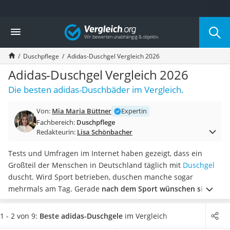
Die beliebtesten Vergleiche nach Kategorie
Vergleich
Drogerie
Inhalator
Duschpflege
Adidas-Duschgel Vergleich 2026
Haarschneider
Rollator
Adidas-Duschgel Vergleich 2026
Braun Rasierer
Die besten adidas-Duschbäder im Vergleich.
Katzenklappe (Chip)
Rasierer
Von:
Mia Maria Büttner
Expertin
Masturbator
Fachbereich:
Duschpflege
Massagepistole
Redakteurin:
Lisa Schönbacher
Epilierer
Reisehaartrockner
Tests und Umfragen im Internet haben gezeigt, dass ein
Eiweißpulver
Großteil der Menschen in Deutschland täglich mit
Duschgel
Magnesiumpräparat
duscht. Wird Sport betrieben, duschen manche sogar
Katzenklappe
mehrmals am Tag. Gerade
nach dem Sport wünschen sich
Nackenmassagegerät
viele ein erfrischendes und belebendes Duschgel
. Adidas
Zeckenschutz Katze
bietet hierfür zahlreiche Produkte an.
In unserer
1 - 2 von 9:
Beste adidas-Duschgele
im Vergleich
leichter Haartrockner
Vergleichstabelle finden Sie Adidas-Duschgels,
welche auch