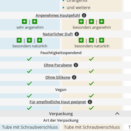
•
Orangenöl
•
und weitere
Angenehmes Hautgefühl
sehr angenehm
besonders angenehm
Natürlicher Duft
besonders natürlich
besonders natürlich
Feuchtigkeitsspendend
Ohne Parabene
Ohne Silikone
Vegan
Für empfindliche Haut geeignet
Verpackung
Art der Verpackung
Tube mit Schraubverschluss
Tube mit Schraubverschluss
T