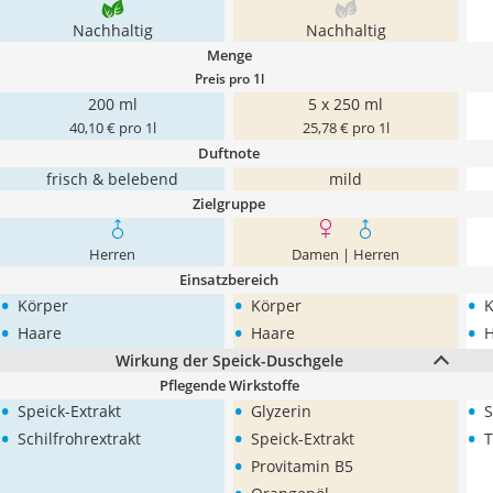
Nachhaltig
Nachhaltig
Menge
Preis pro 1l
200 ml
5 x 250 ml
40,10 € pro 1l
25,78 € pro 1l
Duftnote
frisch & belebend
mild
Zielgruppe
Herren
Damen | Herren
Einsatzbereich
•
•
•
Körper
Körper
K
•
•
•
Haare
Haare
H
Wirkung der Speick-Duschgele
Pflegende Wirkstoffe
•
•
•
Speick-Extrakt
Glyzerin
S
•
•
•
Schilfrohrextrakt
Speick-Extrakt
T
•
Provitamin B5