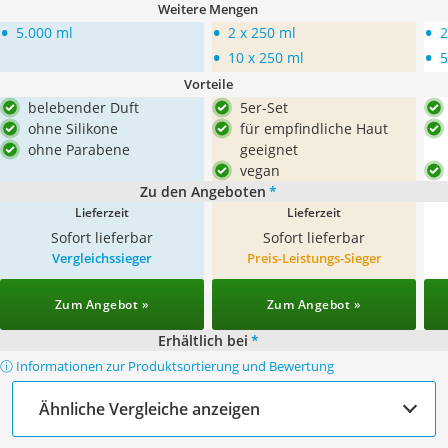
Weitere Mengen
•
•
•
5.000 ml
2 x 250 ml
2
•
•
10 x 250 ml
5
Vorteile
belebender Duft
5er-Set
ohne Silikone
für empfindliche Haut
ohne Parabene
geeignet
vegan
Zu den Angeboten
*
Lieferzeit
Lieferzeit
Sofort lieferbar
Sofort lieferbar
Vergleichssieger
Preis-Leistungs-Sieger
Zum Angebot »
Zum Angebot »
Erhältlich bei
*
ⓘ Informationen zur Produktsortierung und Bewertung
Ähnliche Vergleiche anzeigen