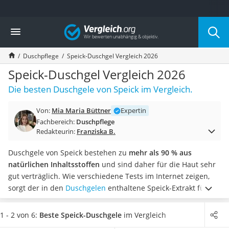
Die beliebtesten Vergleiche nach Kategorie
Vergleich
Drogerie
Inhalator
Duschpflege
Speick-Duschgel Vergleich 2026
Haarschneider
Rollator
Speick-Duschgel Vergleich 2026
Braun Rasierer
Die besten Duschgele von Speick im Vergleich.
Katzenklappe (Chip)
Rasierer
Von:
Mia Maria Büttner
Expertin
Masturbator
Fachbereich:
Duschpflege
Massagepistole
Redakteurin:
Franziska B.
Epilierer
Reisehaartrockner
Duschgele von Speick bestehen zu
mehr als 90 % aus
Eiweißpulver
natürlichen Inhaltsstoffen
und sind daher für die Haut sehr
Magnesiumpräparat
gut verträglich. Wie verschiedene Tests im Internet zeigen,
Katzenklappe
sorgt der in den
Duschgelen
enthaltene Speick-Extrakt für
Nackenmassagegerät
einen besonders charakteristischen herb-würzigen Duft. Bei
Zeckenschutz Katze
den meisten Speick-Duschgelen handelt es sich um 2-in-1-
1 - 2 von 6:
Beste Speick-Duschgele
im Vergleich
leichter Haartrockner
Produkte, die
für die Reinigung des Körpers und der Haare