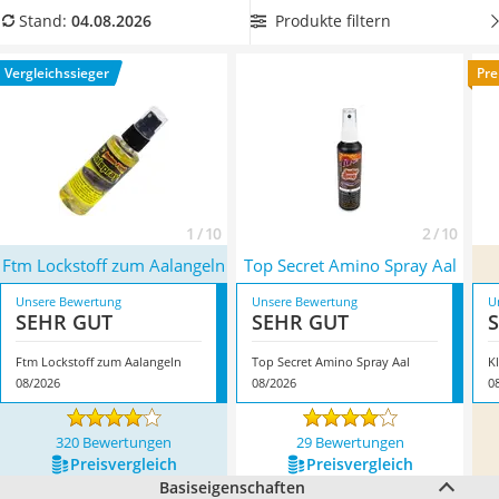
Handgepäck-Koffer
Vergleichstabelle Aal-Lockstoff, der besonders einfach zu
Produkte filtern
Stand:
04.08.2026
Vibrationsplatte
verwenden ist, um schon bald den großen Fang zu landen.
Wanderschuhe Herren
Überzeugt hat uns hier im August 2026 besonders das
Vergleichssieger
Pre
Sicherheitsweste Reiten
Modell
Ftm Lockstoff zum Aalangeln
*
mit seinen
Service
Eigenschaften.
1 / 10
2 / 10
Ftm Lockstoff zum Aalangeln
Top Secret Amino Spray Aal
Unsere Bewertung
Unsere Bewertung
U
SEHR GUT
SEHR GUT
Ftm Lockstoff zum Aalangeln
Top Secret Amino Spray Aal
K
08/2026
08/2026
0
320 Bewertungen
29 Bewertungen
Preis­vergleich
Preis­vergleich
Basiseigenschaften