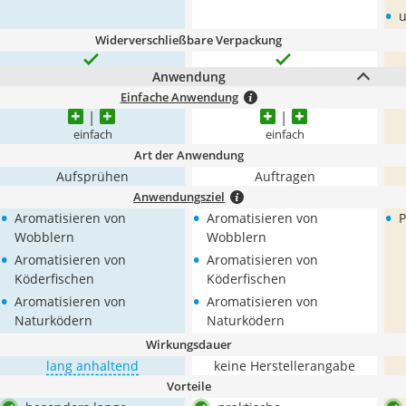
•
u
Widerverschließbare Verpackung
Anwendung
Einfache Anwendung
einfach
einfach
Art der Anwendung
Aufsprühen
Auftragen
Anwendungsziel
•
•
•
Aromatisieren von
Aromatisieren von
P
Wobblern
Wobblern
•
•
Aromatisieren von
Aromatisieren von
Köderfischen
Köderfischen
•
•
Aromatisieren von
Aromatisieren von
Naturködern
Naturködern
Wirkungsdauer
lang anhaltend
keine Herstellerangabe
Vorteile