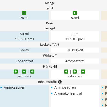
Menge
g/ml
50 ml
50 ml
Preis
per kg/l
50 ml
50 ml
195,60 € pro l
197,60 € pro l
Lockstoff-Art
Spray
Flüssigkeit
Wirkstoff
Konzentrat
Aromastoffe
Stärke
sehr stark
sehr stark
Inhaltsstoffe
•
•
•
Aminosäuren
Aminosäuren
R
•
•
Aromakonzentrat
R
•
•
F