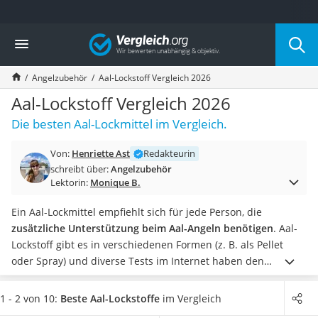
Die beliebtesten Vergleiche nach Kategorie
Vergleich
Freizeit & Sport
Gartentrampolin
Angelzubehör
Aal-Lockstoff Vergleich 2026
Trampolin
Metalldetektor
Aal-Lockstoff Vergleich 2026
Eufab-Fahrradträger
Die besten Aal-Lockmittel im Vergleich.
Trampolin 366 cm
Fahrradschloss
Von:
Henriette Ast
Redakteurin
Aluminium-Koffer
schreibt über:
Angelzubehör
Futterboot
Lektorin:
Monique B.
Air Bike
E-Bike-Dreirad
Ein Aal-Lockmittel empfiehlt sich für jede Person, die
Trekkingschuhe Herren
zusätzliche Unterstützung beim Aal-Angeln benötigen
. Aal-
Reisetasche mit Rollen
Lockstoff gibt es in verschiedenen Formen (z. B. als Pellet
Klimmzugstation
oder Spray) und diverse Tests im Internet haben den
Koffer
verschiedenen Aal-Lockstoffen insgesamt gute Erfolgsquoten
Nachtsichtgerät
bestätigt.
Mit der
passenden
Angel
erhöhen Interessierte die
1 - 2 von 10:
Beste Aal-Lockstoffe
im Vergleich
Faltschloss
Erfolgschancen noch zusätzlich. Wählen Sie jetzt aus unserer