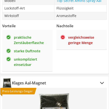
Modell
Top Secret Amino Spray Aal
Lockstoff-Art
Flüssigkeit
Wirkstoff
Aromastoffe
Vorteile
Nachteile
praktische
vergleichsweise
Zerstäuberflasche
geringe Menge
starke Duftnote
unkompliziert
einsetzbar
Klages Aal-Magnet
Preis-Leistungs-Sieger