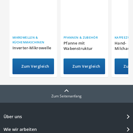
MIKROWELLEN &
PFANNEN & ZUBEHÖR
KAFFEEZUB
KÜCHENMASCHINEN
Pfanne mit
Hand-
Inverter-Mikrowelle
Wabenstruktur
Milchauf
Zum Vergleich
Zum Vergleich
Zum 
Zum Seitenanfang
Über uns
Wie wir arbeiten