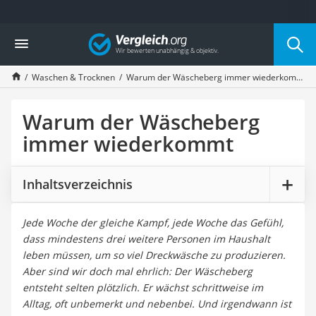
Die beliebtesten Vergleiche nach Kategorie
Vergleich
Haushalt
Wassersprudler
Waschen & Trocknen
Warum der Wäscheberg immer wiederkommt
Zentralstaubsauger
Brotbackautomat
Wischroboter
Warum der Wäscheberg
Wäschespinne
immer wiederkommt
Industriestaubsauger
Spülmaschinentabs
Akku-Staubsauger
Inhaltsverzeichnis
Eierkocher
AEG-Waschmaschine
Jede Woche der gleiche Kampf, jede Woche das Gefühl,
Saug-Wisch-Roboter
dass mindestens drei weitere Personen im Haushalt
Handstaubsauger
leben müssen, um so viel Dreckwäsche zu produzieren.
Milchaufschäumer
Aber sind wir doch mal ehrlich: Der Wäscheberg
Kondenstrockner
entsteht selten plötzlich. Er wächst schrittweise im
Reiskocher
Alltag, oft unbemerkt und nebenbei. Und irgendwann ist
Heißwasserspender