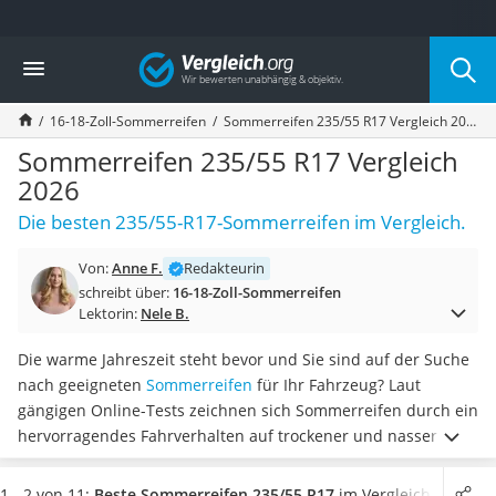
Die beliebtesten Vergleiche nach Kategorie
Vergleich
Auto & Motor
Fahrradträger-Anhängerkupplung (4 Fahrräder)
16-18-Zoll-Sommerreifen
Sommerreifen 235/55 R17 Vergleich 2026
Fahrradträger
Fahrradträger (Anhängerkupplung)
Sommerreifen 235/55 R17 Vergleich
Fahrradträger 3 Fahrräder
2026
Benzinkanister (20 l)
Die besten 235/55-R17-Sommerreifen im Vergleich.
Dashcam
Fahrradträger E-Bike
Von:
Anne F.
Redakteurin
Benzinkanister
schreibt über:
16-18-Zoll-Sommerreifen
Marderschreck
Lektorin:
Nele B.
Wagenheber 3t
AGM-Batterie Wohnmobil
Die warme Jahreszeit steht bevor und Sie sind auf der Suche
Thule-Fahrradträger
nach geeigneten
Sommerreifen
für Ihr Fahrzeug? Laut
FM-Transmitter
gängigen Online-Tests zeichnen sich Sommerreifen durch ein
Sommerreifen 205/55 R16
hervorragendes Fahrverhalten auf trockener und nasser
Autobatterie-Ladegerät
Fahrbahn aus. Die 235/55-R17-Sommerreifen
ermöglichen
Starthilfe mit Kompressor
Ihnen eine hohe Griffigkeit
. Achten Sie neben der richtigen
1 - 2 von 11:
Beste Sommerreifen 235/55 R17
im Vergleich