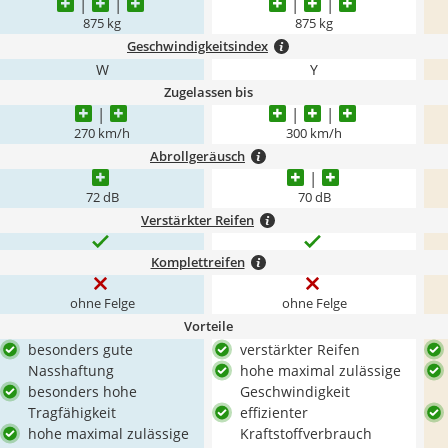
875 kg
875 kg
Geschwindigkeitsindex
W
Y
Zugelassen bis
270 km/h
300 km/h
Abrollgeräusch
72 dB
70 dB
Verstärkter Reifen
Komplettreifen
ohne Felge
ohne Felge
Vorteile
besonders gute
verstärkter Reifen
Nasshaftung
hohe maximal zulässige
besonders hohe
Geschwindigkeit
Tragfähigkeit
effizienter
hohe maximal zulässige
Kraftstoffverbrauch