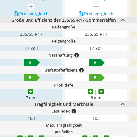
mehr anzeigen
mehr anzeigen
Preis­vergleich
Preis­vergleich
Größe und Effizienz der 235/55-R17-Sommerreifen
Reifengröße
235/55 R17
235/55 R17
Felgengröße
17 Zoll
17 Zoll
Nasshaftung
A
A
Kraftstoffeffizienz
B
B
Profiltiefe
7 mm
8 mm
Tragfähigkeit und Merkmale
Lastindex
103
103
Max. Tragfähigkeit
pro Reifen