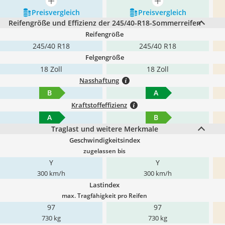
mehr anzeigen
mehr anzeigen
Preis­vergleich
Preis­vergleich
Reifengröße und Effizienz der 245/40-R18-Sommerreifen
Reifengröße
245/40 R18
245/40 R18
Felgengröße
18 Zoll
18 Zoll
Nasshaftung
B
A
Kraftstoffeffizienz
A
B
Traglast und weitere Merkmale
Geschwindigkeitsindex
zugelassen bis
Y
Y
300 km/h
300 km/h
Lastindex
max. Tragfähigkeit pro Reifen
97
97
730 kg
730 kg