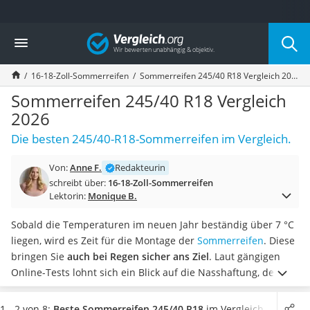
Die beliebtesten Vergleiche nach Kategorie
Vergleich
Auto & Motor
Fahrradträger-Anhängerkupplung (4 Fahrräder)
16-18-Zoll-Sommerreifen
Sommerreifen 245/40 R18 Vergleich 2026
Fahrradträger
Fahrradträger (Anhängerkupplung)
Sommerreifen 245/40 R18 Vergleich
Fahrradträger 3 Fahrräder
2026
Benzinkanister (20 l)
Die besten 245/40-R18-Sommerreifen im Vergleich.
Dashcam
Fahrradträger E-Bike
Von:
Anne F.
Redakteurin
Benzinkanister
schreibt über:
16-18-Zoll-Sommerreifen
Marderschreck
Lektorin:
Monique B.
Wagenheber 3t
AGM-Batterie Wohnmobil
Sobald die Temperaturen im neuen Jahr beständig über 7 °C
Thule-Fahrradträger
liegen, wird es Zeit für die Montage der
Sommerreifen
. Diese
FM-Transmitter
bringen Sie
auch bei Regen sicher ans Ziel
. Laut gängigen
Sommerreifen 205/55 R16
Online-Tests lohnt sich ein Blick auf die Nasshaftung, denn
Autobatterie-Ladegerät
diese gibt an, wie sich der Bremsweg Ihres Fahrzeuges auf
Starthilfe mit Kompressor
nasser Fahrbahn verändert.
Wählen Sie jetzt aus unserer
1 - 2 von 8:
Beste Sommerreifen 245/40 R18
im Vergleich