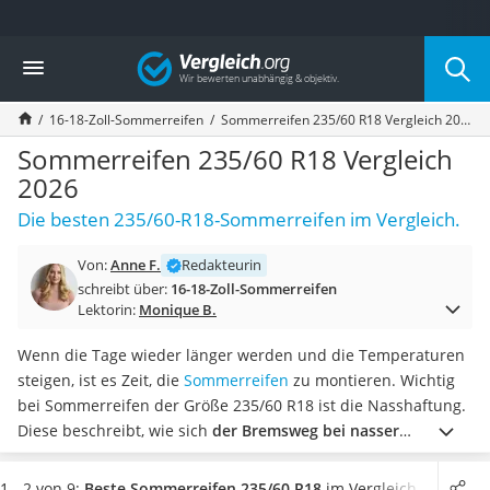
Die beliebtesten Vergleiche nach Kategorie
Vergleich
Auto & Motor
Fahrradträger-Anhängerkupplung (4 Fahrräder)
16-18-Zoll-Sommerreifen
Sommerreifen 235/60 R18 Vergleich 2026
Fahrradträger
Fahrradträger (Anhängerkupplung)
Sommerreifen 235/60 R18 Vergleich
Fahrradträger 3 Fahrräder
2026
Benzinkanister (20 l)
Die besten 235/60-R18-Sommerreifen im Vergleich.
Dashcam
Fahrradträger E-Bike
Von:
Anne F.
Redakteurin
Benzinkanister
schreibt über:
16-18-Zoll-Sommerreifen
Marderschreck
Lektorin:
Monique B.
Wagenheber 3t
AGM-Batterie Wohnmobil
Wenn die Tage wieder länger werden und die Temperaturen
Thule-Fahrradträger
steigen, ist es Zeit, die
Sommerreifen
zu montieren. Wichtig
FM-Transmitter
bei Sommerreifen der Größe 235/60 R18 ist die Nasshaftung.
Sommerreifen 205/55 R16
Diese beschreibt, wie sich
der Bremsweg bei nasser
Autobatterie-Ladegerät
Fahrbahn verändert
. Diverse Tests im Internet weisen
Starthilfe mit Kompressor
zusätzlich darauf hin, dass sich die Kraftstoffeffizienz bei
1 - 2 von 9:
Beste Sommerreifen 235/60 R18
im Vergleich