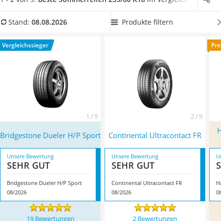
Alkoholtester
Sommerreifen unterscheiden kann.
Wählen Sie jetzt aus
Felgenbaum
unserer Vergleichstabelle
235/60-R18-Sommerreifen mit
Produkte filtern
Stand:
08.08.2026
Diesel-Additiv
hoher maximal zulässiger Höchstgeschwindigkeit
, damit Sie
Wagenheber
auf der Autobahn Vollgas geben können. Überzeugt hat uns
Vergleichssieger
Pre
Service
hier im August 2026 besonders das Modell
Bridgestone
Dueler H/P Sport
*
mit seinen Eigenschaften.
1 / 9
2 / 9
H
Bridgestone Dueler H/P Sport
Continental Ultracontact FR
Unsere Bewertung
Unsere Bewertung
U
SEHR GUT
SEHR GUT
Bridgestone Dueler H/P Sport
Continental Ultracontact FR
H
08/2026
08/2026
0
19 Bewertungen
2 Bewertungen