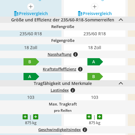
mehr anzeigen
mehr anzeigen
Preis­vergleich
Preis­vergleich
Größe und Effizienz der 235/60-R18-Sommerreifen
Reifengröße
235/60 R18
235/60 R18
Felgengröße
18 Zoll
18 Zoll
Nasshaftung
B
A
Kraftstoffeffizienz
A
B
Tragfähigkeit und Merkmale
Lastindex
103
103
Max. Tragkraft
pro Reifen
875 kg
875 kg
Geschwindigkeitsindex