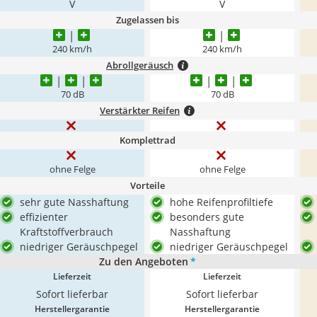
V
V
Zugelassen bis
240 km/h
240 km/h
Abrollgeräusch
70 dB
70 dB
Verstärkter Reifen
Komplettrad
ohne Felge
ohne Felge
Vorteile
sehr gute Nasshaftung
hohe Reifenprofiltiefe
effizienter
besonders gute
Kraftstoffverbrauch
Nasshaftung
niedriger Geräuschpegel
niedriger Geräuschpegel
Zu den Angeboten
*
Lieferzeit
Lieferzeit
Sofort lieferbar
Sofort lieferbar
Herstellergarantie
Herstellergarantie