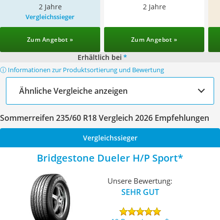
2 Jahre
2 Jahre
Vergleichssieger
Zum Angebot »
Zum Angebot »
Erhältlich bei
*
ⓘ Informationen zur Produktsortierung und Bewertung
Ähnliche Vergleiche anzeigen
Sommerreifen 235/60 R18 Vergleich 2026 Empfehlungen
Vergleichssieger
Bridgestone Dueler H/P Sport
Unsere Bewertung:
SEHR GUT