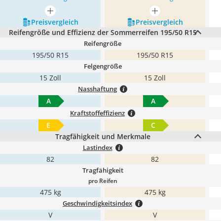
mehr anzeigen
mehr anzeigen
Preis­vergleich
Preis­vergleich
Reifengröße und Effizienz der Sommerreifen 195/50 R15
Reifengröße
195/50 R15
195/50 R15
Felgengröße
15 Zoll
15 Zoll
Nasshaftung
A
A
Kraftstoffeffizienz
E
C
Tragfähigkeit und Merkmale
Lastindex
82
82
Tragfähigkeit
pro Reifen
475 kg
475 kg
Geschwindigkeitsindex
V
V