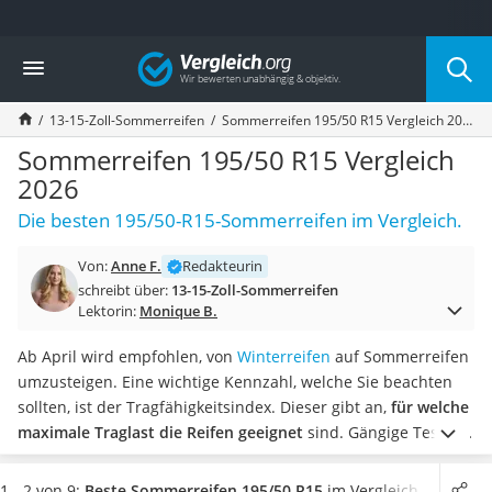
Die beliebtesten Vergleiche nach Kategorie
Vergleich
Auto & Motor
Fahrradträger-Anhängerkupplung (4 Fahrräder)
13-15-Zoll-Sommerreifen
Sommerreifen 195/50 R15 Vergleich 2026
Fahrradträger
Fahrradträger (Anhängerkupplung)
Sommerreifen 195/50 R15 Vergleich
Fahrradträger 3 Fahrräder
2026
Benzinkanister (20 l)
Die besten 195/50-R15-Sommerreifen im Vergleich.
Dashcam
Fahrradträger E-Bike
Von:
Anne F.
Redakteurin
Benzinkanister
schreibt über:
13-15-Zoll-Sommerreifen
Marderschreck
Lektorin:
Monique B.
Wagenheber 3t
AGM-Batterie Wohnmobil
Ab April wird empfohlen, von
Winterreifen
auf Sommerreifen
Thule-Fahrradträger
umzusteigen. Eine wichtige Kennzahl, welche Sie beachten
FM-Transmitter
sollten, ist der Tragfähigkeitsindex. Dieser gibt an,
für welche
Sommerreifen 205/55 R16
maximale Traglast die Reifen geeignet
sind. Gängige Tests im
Autobatterie-Ladegerät
Internet zeigen, dass diese Last nicht überschritten werden
Starthilfe mit Kompressor
sollte, da es anderenfalls zu Schäden an Ihren Reifen
1 - 2 von 9:
Beste Sommerreifen 195/50 R15
im Vergleich