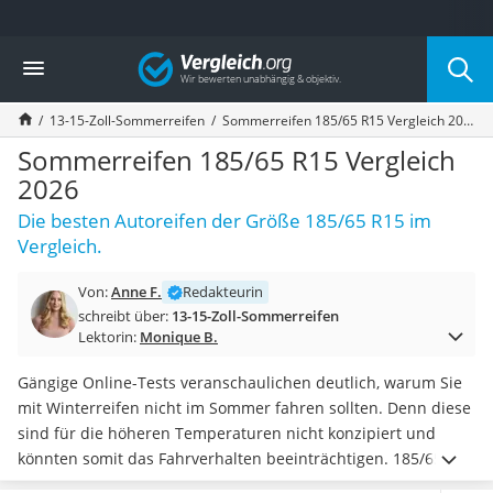
Die beliebtesten Vergleiche nach Kategorie
Vergleich
Auto & Motor
Fahrradträger-Anhängerkupplung (4 Fahrräder)
13-15-Zoll-Sommerreifen
Sommerreifen 185/65 R15 Vergleich 2026
Fahrradträger
Fahrradträger (Anhängerkupplung)
Sommerreifen 185/65 R15 Vergleich
Fahrradträger 3 Fahrräder
2026
Benzinkanister (20 l)
Die besten Autoreifen der Größe 185/65 R15 im
Dashcam
Vergleich.
Fahrradträger E-Bike
Benzinkanister
Von:
Anne F.
Redakteurin
Marderschreck
schreibt über:
13-15-Zoll-Sommerreifen
Wagenheber 3t
Lektorin:
Monique B.
AGM-Batterie Wohnmobil
Thule-Fahrradträger
Gängige Online-Tests veranschaulichen deutlich, warum Sie
FM-Transmitter
mit Winterreifen nicht im Sommer fahren sollten. Denn diese
Sommerreifen 205/55 R16
sind für die höheren Temperaturen nicht konzipiert und
Autobatterie-Ladegerät
könnten somit das Fahrverhalten beeinträchtigen. 185/65-
Starthilfe mit Kompressor
R15-Sommerreifen besitzen hingegen optimale