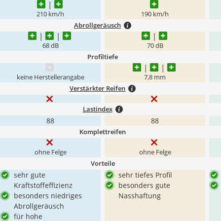
210 km/h
190 km/h
Abrollgeräusch
68 dB
70 dB
Profiltiefe
keine Herstellerangabe
7,8 mm
Verstärkter Reifen
Lastindex
88
88
Komplettreifen
ohne Felge
ohne Felge
Vorteile
sehr gute
sehr tiefes Profil
Kraftstoffeffizienz
besonders gute
besonders niedriges
Nasshaftung
Abrollgeräusch
für hohe