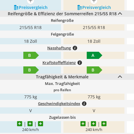
mehr anzeigen
mehr anzeigen
Preis­vergleich
Preis­vergleich
Reifengröße & Effizienz der Sommerreifen 215/55 R18
Reifengröße
215/55 R18
215/55 R18
Felgengröße
18 Zoll
18 Zoll
Nasshaftung
B
A
Kraftstoffeffizienz
B
B
Tragfähigkeit & Merkmale
Max. Tragfähigkeit
pro Reifen
775 kg
775 kg
Geschwindigkeitsindex
V
V
Zugelassen bis
240 km/h
240 km/h