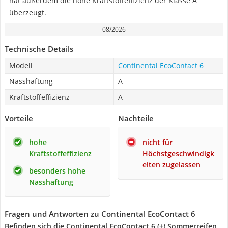
hat außerdem die hohe Kraftstoffeffizienz der Klasse A
überzeugt.
08/2026
Technische Details
Modell
Continental EcoContact 6
Nasshaftung
A
Kraftstoffeffizienz
A
Vorteile
Nachteile
hohe
nicht für
Kraftstoffeffizienz
Höchstgeschwindigk
eiten zugelassen
besonders hohe
Nasshaftung
Fragen und Antworten zu Continental EcoContact 6
Befinden sich die Continental EcoContact 6 (+) Sommerreifen