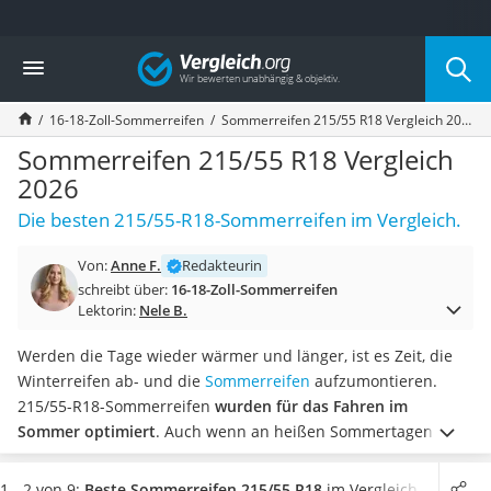
Die beliebtesten Vergleiche nach Kategorie
Vergleich
Auto & Motor
Fahrradträger-Anhängerkupplung (4 Fahrräder)
16-18-Zoll-Sommerreifen
Sommerreifen 215/55 R18 Vergleich 2026
Fahrradträger
Fahrradträger (Anhängerkupplung)
Sommerreifen 215/55 R18 Vergleich
Fahrradträger 3 Fahrräder
2026
Benzinkanister (20 l)
Die besten 215/55-R18-Sommerreifen im Vergleich.
Dashcam
Fahrradträger E-Bike
Von:
Anne F.
Redakteurin
Benzinkanister
schreibt über:
16-18-Zoll-Sommerreifen
Marderschreck
Lektorin:
Nele B.
Wagenheber 3t
AGM-Batterie Wohnmobil
Werden die Tage wieder wärmer und länger, ist es Zeit, die
Thule-Fahrradträger
Winterreifen ab- und die
Sommerreifen
aufzumontieren.
FM-Transmitter
215/55-R18-Sommerreifen
wurden für das Fahren im
Sommerreifen 205/55 R16
Sommer optimiert
. Auch wenn an heißen Sommertagen
Autobatterie-Ladegerät
hohe Temperaturen herrschen, wird die Gummimischung der
Starthilfe mit Kompressor
Sommerreifen nicht zu weich. Somit kommt es laut diversen
1 - 2 von 9:
Beste Sommerreifen 215/55 R18
im Vergleich