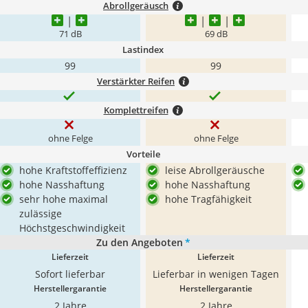
Abrollgeräusch
71 dB
69 dB
Lastindex
99
99
Verstärkter Reifen
Komplettreifen
ohne Felge
ohne Felge
Vorteile
hohe Kraftstoffeffizienz
leise Abrollgeräusche
hohe Nasshaftung
hohe Nasshaftung
sehr hohe maximal
hohe Tragfähigkeit
zulässige
Höchstgeschwindigkeit
Zu den Angeboten
*
Lieferzeit
Lieferzeit
Sofort lieferbar
Lieferbar in wenigen Tagen
Herstellergarantie
Herstellergarantie
2 Jahre
2 Jahre