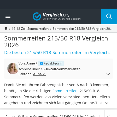
Die beliebtesten Vergleiche nach Kategorie
Vergleich
Auto & Motor
Fahrradträger-Anhängerkupplung (4 Fahrräder)
16-18-Zoll-Sommerreifen
Sommerreifen 215/50 R18 Vergleich 2026
Fahrradträger
Fahrradträger (Anhängerkupplung)
Sommerreifen 215/50 R18 Vergleich
Fahrradträger 3 Fahrräder
2026
Benzinkanister (20 l)
Die besten 215/50-R18-Sommerreifen im Vergleich.
Dashcam
Fahrradträger E-Bike
Von:
Anne F.
Redakteurin
Benzinkanister
schreibt über:
16-18-Zoll-Sommerreifen
Marderschreck
Lektorin:
Alina V.
Wagenheber 3t
AGM-Batterie Wohnmobil
Damit Sie mit Ihrem Fahrzeug sicher von A nach B kommen,
Thule-Fahrradträger
benötigen Sie die richtigen
Sommerreifen
. 215/50-R18-
FM-Transmitter
Sommerreifen werden von vielen verschiedenen Herstellern
Sommerreifen 205/55 R16
angeboten und zeichnen sich laut gängigen Online-Tests
Autobatterie-Ladegerät
durch optimale Fahreigenschaften aus. Die meisten Modelle
Starthilfe mit Kompressor
können beispielsweise
mit einer guten Nasshaftung
1 - 2 von 10:
Beste Sommerreifen 215/50 R18
im Vergleich