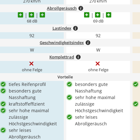
270 km/h
270 km/h
Abrollgeräusch
68 dB
69 dB
Lastindex
92
92
Geschwindigkeitsindex
W
W
Komplettrad
ohne Felge
ohne Felge
Vorteile
tiefes Reifenprofil
besonders gute
besonders gute
Nasshaftung
Nasshaftung
sehr hohe maximal
kraftstoffeffizient
zulässige
sehr hohe maximal
Höchstgeschwindigkeit
zulässige
sehr leises
Höchstgeschwindigkeit
Abrollgeräusch
sehr leises
Abrollgeräusch