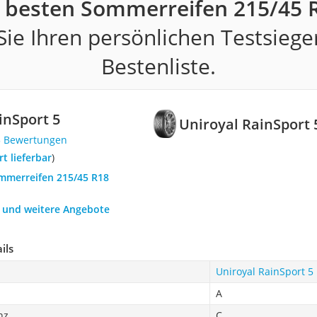
 besten Sommerreifen 215/45 
ie Ihren persönlichen Testsiege
Bestenliste.
inSport 5
Uniroyal RainSport 
5 Bewertungen
ort lieferbar
)
ommerreifen 215/45 R18
h und weitere Angebote
ils
Uniroyal RainSport 5
A
nz
C