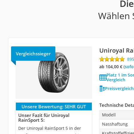
Die
Wählen S
Uniroyal Ra
Vergleichssieger
89
ab 104,00 €
(
Sof
Platz 1 im S
Vergleich
Preisvergleic
Technische Deta
Unsere Bewertung:
SEHR GUT
Modell
Unser Fazit für Uniroyal
RainSport 5:
Nasshaftung
Der Uniroyal RainSport 5 in der
Kraftstoffeffizie