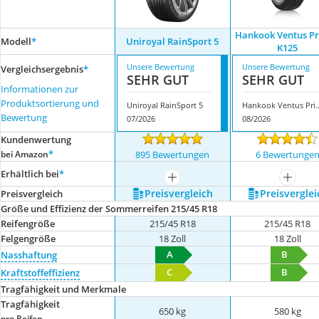
Hankook Ventus P
Modell
*
Uniroyal RainSport 5
K125
Unsere Bewertung
Unsere Bewertung
Vergleichsergebnis
*
SEHR GUT
SEHR GUT
Informationen zur
Produktsortierung und
Uniroyal RainSport 5
Hankook Ventus 
Bewertung
07/2026
08/2026
Kundenwertung
*
bei Amazon
895 Bewertungen
6 Bewertunge
Erhältlich bei
*
mehr anzeigen
mehr a
Preis­vergleich
Preis­verglei
Preis­vergleich
Größe und Effizienz der Sommerreifen 215/45 R18
Reifengröße
215/45 R18
215/45 R18
Felgengröße
18 Zoll
18 Zoll
A
B
Nasshaftung
C
B
Kraftstoffeffizienz
Tragfähigkeit und Merkmale
Tragfähigkeit
650 kg
580 kg
pro Reifen