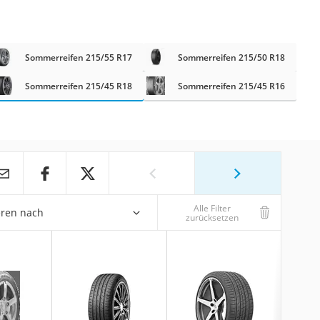
Sommerreifen 215/55 R17
Sommerreifen 215/50 R18
Sommerreifen 215/45 R18
Sommerreifen 215/45 R16
Alle Filter
eren nach
zurücksetzen