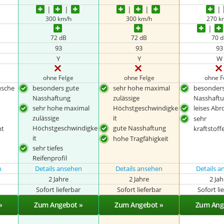
300 km/h
300 km/h
270 k
72 dB
72 dB
70 
93
93
93
Y
Y
W
ohne Felge
ohne Felge
ohne F
usche
besonders gute
sehr hohe maximal
besonders
Nasshaftung
zulässige
Nasshaft
sehr hohe maximal
Höchstgeschwindigke
leises Abr
zulässige
it
sehr
Höchstgeschwindigke
gute Nasshaftung
nt
kraftstoffe
it
hohe Tragfähigkeit
sehr tiefes
Reifenprofil
n
Details ansehen
Details ansehen
Details 
2 Jahre
2 Jahre
2 Ja
r
Sofort lieferbar
Sofort lieferbar
Sofort li
»
Zum Angebot »
Zum Angebot »
Zum Ang