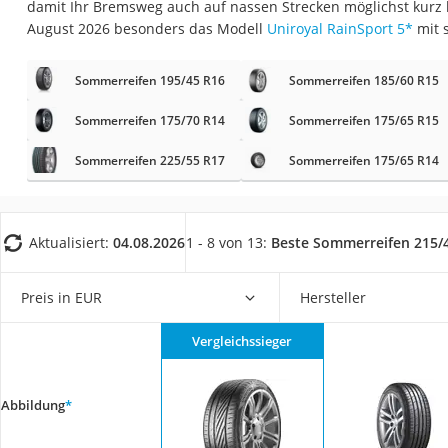
damit Ihr Bremsweg auch auf nassen Strecken möglichst kurz b
AGM-Batterie Woh
August 2026 besonders das Modell
Uniroyal RainSport 5
*
mit 
Thule-Fahrradträg
FM-Transmitter
Sommerreifen 195/45 R16
Sommerreifen 185/60 R15
Sommerreifen 205
Sommerreifen 175/70 R14
Sommerreifen 175/65 R15
Autobatterie-Lade
Sommerreifen 225/55 R17
Sommerreifen 175/65 R14
Starthilfe mit Kom
Alkoholtester
Felgenbaum
Aktualisiert:
04.08.2026
1 - 8 von 13:
Beste Sommerreifen 215/
Wagenheber
Preis in EUR
Hersteller
Rostumwandler
Service
Vergleichssieger
Abbildung
*