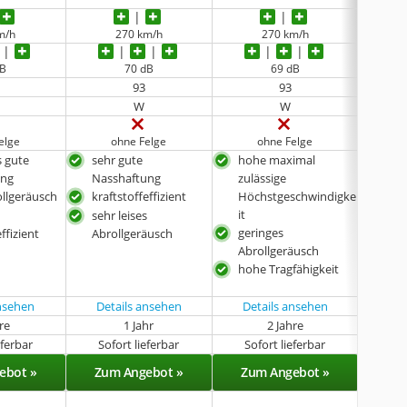
m/h
270 km/h
270 km/h
dB
70 dB
69 dB
93
93
W
W
elge
ohne Felge
ohne Felge
 gute
sehr gute
hohe maximal
bes
ung
Nasshaftung
zulässige
Nas
ollgeräusch
kraftstoffeffizient
Höchstgeschwindigke
seh
it
zulä
sehr leises
geringes
Höc
ffizient
Abrollgeräusch
Abrollgeräusch
it
hohe Tragfähigkeit
leis
ansehen
Details ansehen
Details ansehen
Det
hre
1 Jahr
2 Jahre
eferbar
Sofort lieferbar
Sofort lieferbar
Lieferba
ebot »
Zum Angebot »
Zum Angebot »
Zu