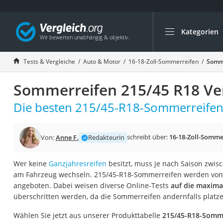
Kategorien
Die beliebtesten V
Auto & Motor
Tests & Vergleiche
Auto & Motor
16-18-Zoll-Sommerreifen
Somme
Fahrradträger-Anh
Sommerreifen 215/45 R18 Ver
Fahrradträger
Fahrradträger (A
Die besten 215/45-R18-Sommerreifen 
Fahrradträger 3 F
Benzinkanister (20 
schreibt über:
16-18-Zoll-Somme
Von:
Anne F.
Redakteurin
Dashcam
Wer keine
Ganzjahresreifen
besitzt, muss je nach Saison zwi
Fahrradträger E-Bi
am Fahrzeug wechseln. 215/45-R18-Sommerreifen werden von 
Benzinkanister
angeboten. Dabei weisen diverse Online-Tests
auf die maximal
überschritten werden, da die Sommerreifen andernfalls platz
Marderschreck
Wagenheber 3t
Wählen Sie jetzt aus unserer Produkttabelle
215/45-R18-Somme