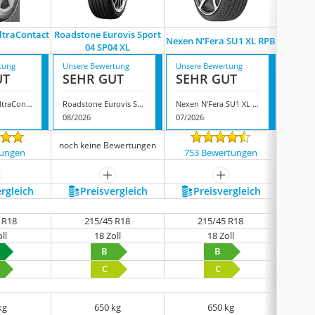
ltraContact
Roadstone Eurovis Sport
Hankook
Nexen N'Fera SU1 XL RPB
04 SP04 XL
tung
Unsere Bewertung
Unsere Bewertung
Unsere
UT
SEHR GUT
SEHR GUT
SEH
Continental UltraContact FR
Roadstone Eurovis Sport 04 SP04 XL
Nexen N'Fera SU1 XL RPB
08/2026
07/2026
08/202
noch keine Bewertungen
tungen
753 Bewertungen
823
ehr anzeigen
mehr anzeigen
mehr anzeigen
ergleich
Preis­vergleich
Preis­vergleich
P
 R18
215/45 R18
215/45 R18
ll
18 Zoll
18 Zoll
B
B
C
C
kg
650 kg
650 kg