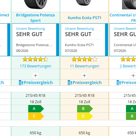
rime3
Bridgestone Potenza
Continental U
Kumho Ecsta PS71
Sport
FR
Unsere Bewertung
Unsere Bewertung
Unsere Bewer
SEHR GUT
SEHR GUT
SEHR G
Prime3 K125
Bridgestone Potenza Sport
Kumho Ecsta PS71
08/2026
07/2026
07/2026
n
173 Bewertungen
11 Bewertungen
2 Bewer
nzeigen
mehr anzeigen
mehr anzeigen
m
ch
Preis­vergleich
Preis­vergleich
Preis­v
215/45 R18
215/45 R18
215/45
18 Zoll
18 Zoll
18 Zo
A
B
A
E
D
B
650 kg
650 kg
650 