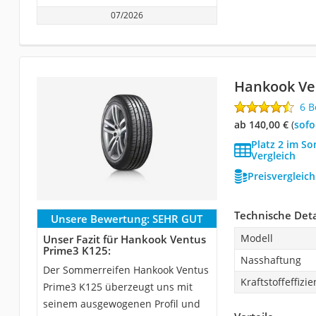
07/2026
Hankook Ve
6 
ab 140,00 €
(
Sof
Platz 2 im S
Vergleich
Preisvergleic
Technische Deta
Unsere Bewertung:
SEHR GUT
Modell
Unser Fazit für Hankook Ventus
Prime3 K125:
Nasshaftung
Der Sommerreifen Hankook Ventus
Kraftstoffeffizie
Prime3 K125 überzeugt uns mit
seinem ausgewogenen Profil und