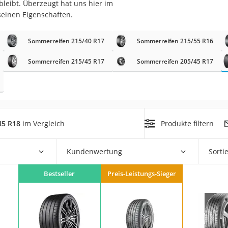
leibt. Überzeugt hat uns hier im
nmobil
seinen Eigenschaften.
er
Sommerreifen 215/40 R17
Sommerreifen 215/55 R16
/55 R16
Sommerreifen 215/45 R17
Sommerreifen 205/45 R17
gerät
pressor
45 R18
im Vergleich
Produkte filtern
Kundenwertung
Sorti
Bestseller
Preis-Leistungs-Sieger