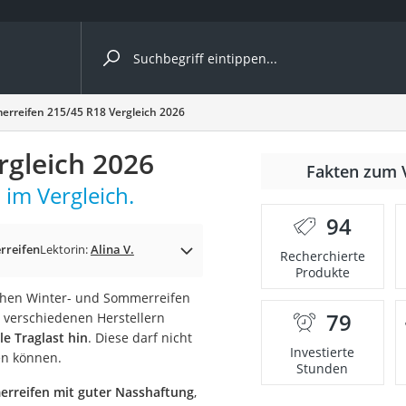
ergleiche nach Kategorie
rreifen 215/45 R18 Vergleich 2026
ängerkupplung (4 Fahrräder)
gleich 2026
Fakten zum 
nhängerkupplung)
im Vergleich.
ahrräder
94
l)
rreifen
Lektorin:
Alina V.
Recherchierte
Produkte
schen Winter- und Sommerreifen
ke
79
verschiedenen Herstellern
e Traglast hin
. Diese darf nicht
Investierte
en können.
Stunden
rreifen mit guter Nasshaftung
,