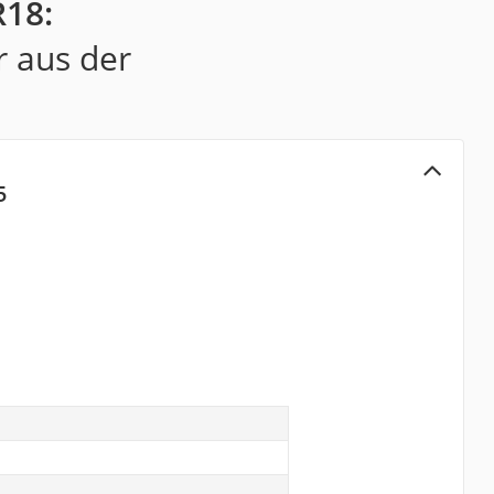
R18:
r aus der
5