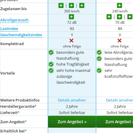
Zugelassen bis
300 km/h
240 km/h
Abrollgeräusch
72 dB
70 dB
Lastindex
93
89
Geschwindigkeitsindex
Y
V
Komplettrad
ohne Felge
ohne Felge
besonders gute
leise Abrollgerä
Nasshaftung
besonders gute
hohe Tragfähigkeit
Nasshaftung
sehr hohe maximal
sehr
Vorteile
zulässige
kraftstoffeffizie
Geschwindigkeit
Weitere Produktinfos
Details ansehen
Details ansehe
Herstellergarantie
*
2 Jahre
2 Jahre
Lieferzeit
*
Sofort lieferbar
Sofort lieferba
Zum Angebot »
Zum Angebot 
Zum Angebot
*
Erhältlich bei
*