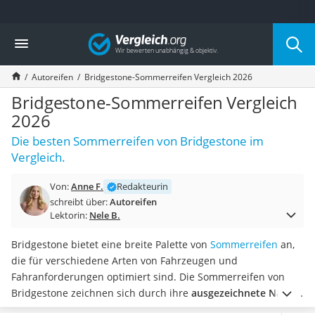
Die beliebtesten Vergleiche nach Kategorie
Vergleich
Auto & Motor
Fahrradträger-Anhängerkupplung (4 Fahrräder)
Autoreifen
Bridgestone-Sommerreifen Vergleich 2026
Fahrradträger
Fahrradträger (Anhängerkupplung)
Bridgestone-Sommerreifen Vergleich
Fahrradträger 3 Fahrräder
2026
Benzinkanister (20 l)
Die besten Sommerreifen von Bridgestone im
Dashcam
Vergleich.
Fahrradträger E-Bike
Benzinkanister
Von:
Anne F.
Redakteurin
Marderschreck
schreibt über:
Autoreifen
Wagenheber 3t
Lektorin:
Nele B.
AGM-Batterie Wohnmobil
Thule-Fahrradträger
Bridgestone bietet eine breite Palette von
Sommerreifen
an,
FM-Transmitter
die für verschiedene Arten von Fahrzeugen und
Sommerreifen 205/55 R16
Fahranforderungen optimiert sind. Die Sommerreifen von
Autobatterie-Ladegerät
Bridgestone zeichnen sich durch ihre
ausgezeichnete Nass-
Starthilfe mit Kompressor
und Trockenhaftung, hohe Fahrstabilität, geringen