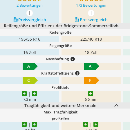
2 Bewertungen
173 Bewertungen
mehr anzeigen
mehr anzeigen
Preis­vergleich
Preis­vergleich
Reifengröße und Effizienz der Bridgestone-Sommerreifen
Reifengröße
195/55 R16
225/40 R18
Felgengröße
16 Zoll
18 Zoll
Nasshaftung
A
A
Kraftstoffeffizienz
C
F
Profiltiefe
7,3 mm
6,6 mm
Tragfähigkeit und weitere Merkmale
Max. Tragfähigkeit
pro Reifen