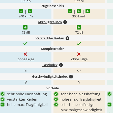
750 kg
630 kg
Zugelassen bis
240 km/h
300 km/h
Abrollgeräusch
72 dB
72 dB
Verstärkter Reifen
Kompletträder
ohne Felge
ohne Felge
Lastindex
91
92
Geschwindigkeitsindex
V
Y
Vorteile
sehr hohe Nasshaftung
sehr hohe Nasshaftung
verstärkter Reifen
hohe max. Tragfähigkeit
hohe max. Tragfähigkeit
sehr hohe zulässige
Maximalgeschwindigkeit