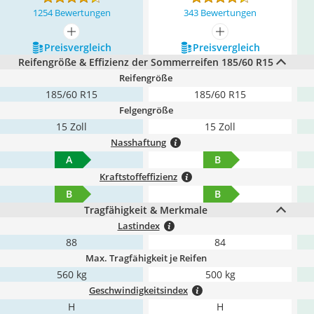
1254 Bewertungen
343 Bewertungen
mehr anzeigen
mehr anzeigen
Preis­vergleich
Preis­vergleich
Reifengröße & Effizienz der Sommerreifen 185/60 R15
Reifengröße
185/60 R15
185/60 R15
Felgengröße
15 Zoll
15 Zoll
Nasshaftung
A
B
Kraftstoffeffizienz
B
B
Tragfähigkeit & Merkmale
Lastindex
88
84
Max. Tragfähigkeit je Reifen
560 kg
500 kg
Geschwindigkeitsindex
H
H