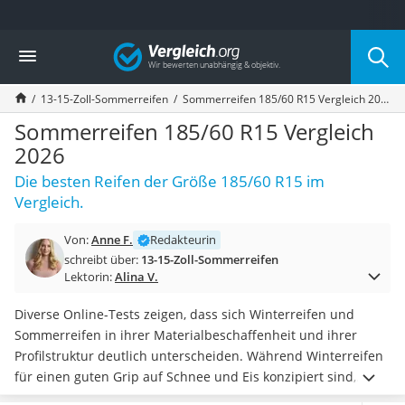
Die beliebtesten Vergleiche nach Kategorie
Vergleich
Auto & Motor
Fahrradträger-Anhängerkupplung (4 Fahrräder)
13-15-Zoll-Sommerreifen
Sommerreifen 185/60 R15 Vergleich 2026
Fahrradträger
Fahrradträger (Anhängerkupplung)
Sommerreifen 185/60 R15 Vergleich
Fahrradträger 3 Fahrräder
2026
Benzinkanister (20 l)
Die besten Reifen der Größe 185/60 R15 im
Dashcam
Vergleich.
Fahrradträger E-Bike
Benzinkanister
Von:
Anne F.
Redakteurin
Marderschreck
schreibt über:
13-15-Zoll-Sommerreifen
Wagenheber 3t
Lektorin:
Alina V.
AGM-Batterie Wohnmobil
Thule-Fahrradträger
Diverse Online-Tests zeigen, dass sich Winterreifen und
FM-Transmitter
Sommerreifen in ihrer Materialbeschaffenheit und ihrer
Sommerreifen 205/55 R16
Profilstruktur deutlich unterscheiden. Während Winterreifen
Autobatterie-Ladegerät
für einen guten Grip auf Schnee und Eis konzipiert sind,
Starthilfe mit Kompressor
müssen 185/60-R15-Sommerreifen hohen Temperaturen