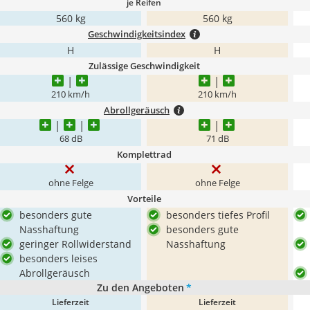
je Reifen
560 kg
560 kg
Geschwindigkeitsindex
H
H
Zulässige Geschwindigkeit
210 km/h
210 km/h
Abrollgeräusch
68 dB
71 dB
Komplettrad
ohne Felge
ohne Felge
Vorteile
besonders gute
besonders tiefes Profil
Nasshaftung
besonders gute
geringer Rollwiderstand
Nasshaftung
besonders leises
Abrollgeräusch
Zu den Angeboten
*
Lieferzeit
Lieferzeit