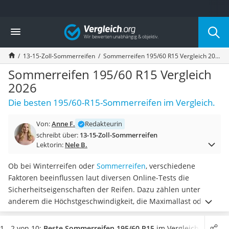
Die beliebtesten Vergleiche nach Kategorie
Vergleich
Auto & Motor
Fahrradträger-Anhängerkupplung (4 Fahrräder)
13-15-Zoll-Sommerreifen
Sommerreifen 195/60 R15 Vergleich 2026
Fahrradträger
Fahrradträger (Anhängerkupplung)
Sommerreifen 195/60 R15 Vergleich
Fahrradträger 3 Fahrräder
2026
Benzinkanister (20 l)
Die besten 195/60-R15-Sommerreifen im Vergleich.
Dashcam
Fahrradträger E-Bike
Von:
Anne F.
Redakteurin
Benzinkanister
schreibt über:
13-15-Zoll-Sommerreifen
Marderschreck
Lektorin:
Nele B.
Wagenheber 3t
AGM-Batterie Wohnmobil
Ob bei Winterreifen oder
Sommerreifen
, verschiedene
Thule-Fahrradträger
Faktoren beeinflussen laut diversen Online-Tests die
FM-Transmitter
Sicherheitseigenschaften der Reifen. Dazu zählen unter
Sommerreifen 205/55 R16
anderem die Höchstgeschwindigkeit, die Maximallast oder
Autobatterie-Ladegerät
die Bremswirkung bei regennasser Fahrbahn. Oftmals sind
Starthilfe mit Kompressor
diese Werte allerdings nicht auf den ersten Blick ablesbar,
da
1 - 2 von 10:
Beste Sommerreifen 195/60 R15
im Vergleich