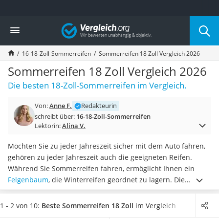
Die beliebtesten Vergleiche nach Kategorie
Vergleich
Auto & Motor
Fahrradträger-Anhängerkupplung (4 Fahrräder)
16-18-Zoll-Sommerreifen
Sommerreifen 18 Zoll Vergleich 2026
Fahrradträger
Fahrradträger (Anhängerkupplung)
Sommerreifen 18 Zoll Vergleich 2026
Fahrradträger 3 Fahrräder
Die besten 18-Zoll-Sommerreifen im Vergleich.
Benzinkanister (20 l)
Dashcam
Von:
Anne F.
Redakteurin
Fahrradträger E-Bike
schreibt über:
16-18-Zoll-Sommerreifen
Benzinkanister
Lektorin:
Alina V.
Marderschreck
Wagenheber 3t
Möchten Sie zu jeder Jahreszeit sicher mit dem Auto fahren,
AGM-Batterie Wohnmobil
gehören zu jeder Jahreszeit auch die geeigneten Reifen.
Thule-Fahrradträger
Während Sie Sommerreifen fahren, ermöglicht Ihnen ein
FM-Transmitter
Felgenbaum
, die Winterreifen geordnet zu lagern. Die
Sommerreifen 205/55 R16
Sommerreifen mit 18 Zoll besitzen nicht nur ein
besseres
Autobatterie-Ladegerät
Fahrverhalten im Sommer, sondern sind auch noch
1 - 2 von 10:
Beste Sommerreifen 18 Zoll
im Vergleich
Starthilfe mit Kompressor
spritsparender
als Winterreifen, wie gängige Online-Tests