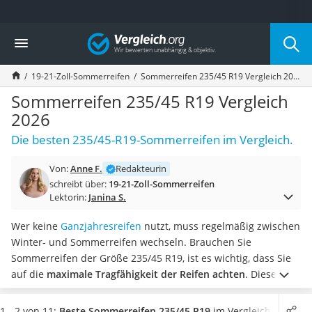
Die beliebtesten Vergleiche nach Kategorie
Vergleich
Auto & Motor
Fahrradträger-Anhängerkupplung (4 Fahrräder)
19-21-Zoll-Sommerreifen
Sommerreifen 235/45 R19 Vergleich 2026
Fahrradträger
Fahrradträger (Anhängerkupplung)
Sommerreifen 235/45 R19 Vergleich
Fahrradträger 3 Fahrräder
2026
Benzinkanister (20 l)
Die besten 235/45-R19-Sommerreifen im Vergleich.
Dashcam
Fahrradträger E-Bike
Von:
Anne F.
Redakteurin
Benzinkanister
schreibt über:
19-21-Zoll-Sommerreifen
Marderschreck
Lektorin:
Janina S.
Wagenheber 3t
AGM-Batterie Wohnmobil
Wer keine
Ganzjahresreifen
nutzt, muss regelmäßig zwischen
Thule-Fahrradträger
Winter- und Sommerreifen wechseln. Brauchen Sie
FM-Transmitter
Sommerreifen der Größe 235/45 R19, ist es wichtig, dass Sie
Sommerreifen 205/55 R16
auf die
maximale Tragfähigkeit der Reifen achten
. Diese
Autobatterie-Ladegerät
sollte nicht überschritten werden, da es sonst laut diversen
Starthilfe mit Kompressor
Tests im Internet zu großen Schäden kommen kann.
Wählen
1 - 2 von 11:
Beste Sommerreifen 235/45 R19
im Vergleich