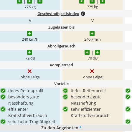
775 kg
775 kg
Geschwindigkeitsindex
V
V
Zugelassen bis
240 km/h
240 km/h
Abrollgeräusch
72 dB
70 dB
Komplettrad
ohne Felge
ohne Felge
Vorteile
tiefes Reifenprofil
tiefes Reifenprofil
besonders gute
besonders gute
Nasshaftung
Nasshaftung
effizienter
sehr effizienter
Kraftstoffverbrauch
Kraftstoffverbrauch
sehr hohe Tragfähigkeit
Zu den Angeboten
*