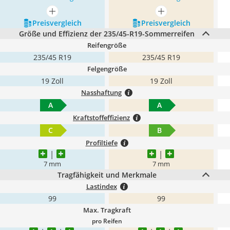
mehr anzeigen
mehr anzeigen
Preis­vergleich
Preis­vergleich
Größe und Effizienz der 235/45-R19-Sommerreifen
Reifengröße
235/45 R19
235/45 R19
Felgengröße
19 Zoll
19 Zoll
Nasshaftung
A
A
Kraftstoffeffizienz
C
B
Profiltiefe
7 mm
7 mm
Tragfähigkeit und Merkmale
Lastindex
99
99
Max. Tragkraft
pro Reifen