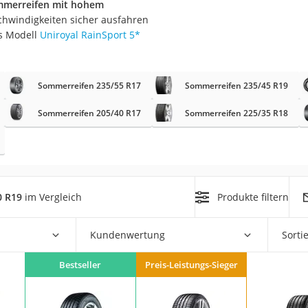
mmerreifen mit hohem
nmobil
chwindigkeiten sicher ausfahren
er
s Modell
Uniroyal RainSport 5
*
/55 R16
Sommerreifen 235/55 R17
Sommerreifen 235/45 R19
gerät
Sommerreifen 205/40 R17
Sommerreifen 225/35 R18
pressor
0 R19
im Vergleich
Produkte filtern
Kundenwertung
Sorti
Bestseller
Preis-Leistungs-Sieger