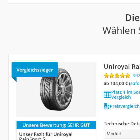
Die
Wählen S
Uniroyal Ra
Vergleichssieger
90
ab 134,00 €
(
Sof
Platz 1 im S
Vergleich
Preisvergleic
Technische Deta
Unsere Bewertung:
SEHR GUT
Modell
Unser Fazit für Uniroyal
RainSport 5: