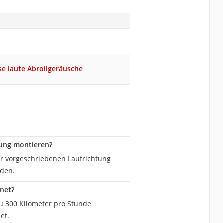
se laute Abrollgeräusche
tung montieren?
er vorgeschriebenen Laufrichtung
rden.
gnet?
u 300 Kilometer pro Stunde
et.