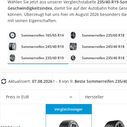
Wählen Sie jetzt aus unserer Vergleichstabelle
235/40-R19-So
AGM-Batterie Woh
Geschwindigkeitsindex
, damit Sie auf der Autobahn hohe Ges
Thule-Fahrradträg
können. Überzeugt hat uns hier im August 2026 besonders da
mit seinen Eigenschaften.
FM-Transmitter
Sommerreifen 205
Sommerreifen 165/65 R14
Sommerreifen 235/60 R18
Autobatterie-Lade
Sommerreifen 245/40 R19
Sommerreifen 245/40 R18
Starthilfe mit Kom
Sommerreifen 235/40 R19
Sommerreifen 235/40 R18
Alkoholtester
Felgenbaum
Diesel-Additiv
Aktualisiert:
07.08.2026
1 - 8 von 9:
Beste Sommerreifen 235/4
Wagenheber
Service
Preis in EUR
Hersteller
Vergleichssieger