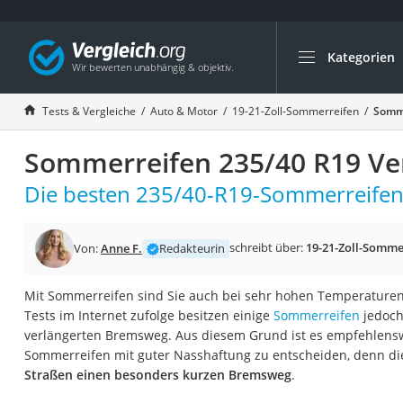
Kategorien
Die beliebtesten V
Auto & Motor
Tests & Vergleiche
Auto & Motor
19-21-Zoll-Sommerreifen
Somme
Fahrradträger-Anh
Sommerreifen 235/40 R19 Ver
Fahrradträger
Fahrradträger (A
Die besten 235/40-R19-Sommerreifen 
Fahrradträger 3 F
Benzinkanister (20 
schreibt über:
19-21-Zoll-Somme
Von:
Anne F.
Redakteurin
Dashcam
Mit Sommerreifen sind Sie auch bei sehr hohen Temperaturen
Fahrradträger E-Bi
Tests im Internet zufolge besitzen einige
Sommerreifen
jedoch
Benzinkanister
verlängerten Bremsweg. Aus diesem Grund ist es empfehlenswe
Sommerreifen mit guter Nasshaftung zu entscheiden, denn d
Marderschreck
Straßen einen besonders kurzen Bremsweg
.
Wagenheber 3t