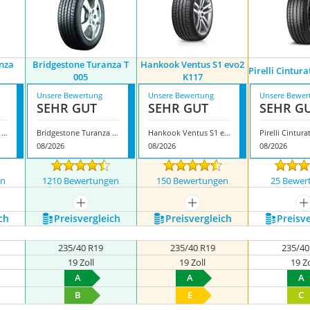
nza
Bridgestone Turanza T
Hankook Ventus S1 evo2
Pirelli Cintur
005
K117
Unsere Bewertung
Unsere Bewertung
Unsere Bewer
SEHR GUT
SEHR GUT
SEHR G
Bridgestone Potenza Sport
Bridgestone Turanza T 005
Hankook Ventus S1 evo2 K117
08/2026
08/2026
08/2026
en
1210 Bewertungen
150 Bewertungen
25 Bewer
nzeigen
mehr anzeigen
mehr anzeigen
m
ch
Preis­vergleich
Preis­vergleich
Preis­v
235/40 R19
235/40 R19
235/40
19 Zoll
19 Zoll
19 Zo
A
A
A
B
E
C