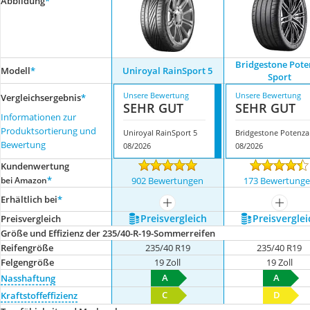
Abbildung
*
Bridgestone Pote
Modell
*
Uniroyal RainSport 5
Sport
Unsere Bewertung
Unsere Bewertung
Vergleichsergebnis
*
SEHR GUT
SEHR GUT
Informationen zur
Produktsortierung und
Uniroyal RainSport 5
Bewertung
08/2026
08/2026
Kundenwertung
*
bei Amazon
902 Bewertungen
173 Bewertung
Erhältlich bei
*
mehr anzeigen
mehr a
Preis­vergleich
Preis­verglei
Preis­vergleich
Größe und Effizienz der 235/40-R-19-Sommerreifen
Reifengröße
235/40 R19
235/40 R19
Felgengröße
19 Zoll
19 Zoll
A
A
Nasshaftung
C
D
Kraftstoffeffizienz