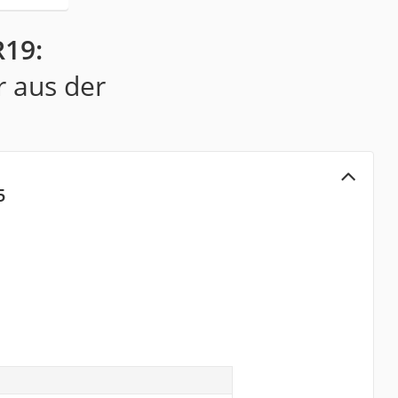
R19:
r aus der
5