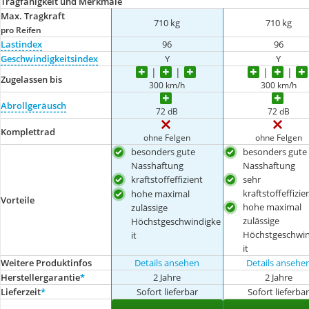
Tragfähigkeit und Merkmale
Max. Tragkraft
710 kg
710 kg
pro Reifen
Lastindex
96
96
Geschwindigkeitsindex
Y
Y
Zugelassen bis
300 km/h
300 km/h
Abrollgeräusch
72 dB
72 dB
Komplettrad
ohne Felgen
ohne Felgen
besonders gute
besonders gute
Nasshaftung
Nasshaftung
kraftstoffeffizient
sehr
kraftstoffeffizie
hohe maximal
Vorteile
hohe maximal
zulässige
zulässige
Höchstgeschwindigke
Höchstgeschwin
it
it
Weitere Produktinfos
Details ansehen
Details ansehe
Herstellergarantie
*
2 Jahre
2 Jahre
Lieferzeit
*
Sofort lieferbar
Sofort lieferba