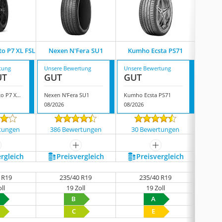
ato P7 XL FSL
Nexen N'Fera SU1
Kumho Ecsta PS71
Tracma
tung
Unsere Bewertung
Unsere Bewertung
Unsere
UT
GUT
GUT
GUT
Pirelli Cinturato P7 XL FSL
Nexen N'Fera SU1
Kumho Ecsta PS71
Tracmax
08/2026
08/2026
08/202
noch k
tungen
386 Bewertungen
30 Bewertungen
ehr anzeigen
mehr anzeigen
mehr anzeigen
ergleich
Preis­vergleich
Preis­vergleich
P
 R19
235/40 R19
235/40 R19
ll
19 Zoll
19 Zoll
B
A
C
E