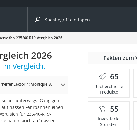
ergleiche nach Kategorie
rreifen 235/40 R19 Vergleich 2026
ängerkupplung (4 Fahrräder)
gleich 2026
Fakten zum 
nhängerkupplung)
im Vergleich.
ahrräder
65
l)
rreifen
Lektorin:
Monique B.
Recherchierte
Produkte
 sicher unterwegs. Gängigen
ke
55
 auf nassen Fahrbahnen einen
rt, sich für 235/40-R19-
Investierte
iese haben
auch auf nassen
Stunden