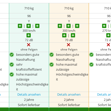
710 kg
710 kg
710 
96
96
96
Y
Y
W
300 km/h
300 km/h
270 k
72 dB
70 dB
72 
ohne Felgen
ohne Felgen
ohne F
besonders gute
besonders gute
besonders
Nasshaftung
Nasshaftung
Nasshaft
sehr
hohe maximal
kraftstoffe
nt
kraftstoffeffizient
zulässige
hohe maximal
Höchstgeschwindigke
zulässige
it
digke
Höchstgeschwindigke
it
n
Details ansehen
Details ansehen
Details 
2 Jahre
2 Jahre
2 Ja
r
Sofort lieferbar
Sofort lieferbar
Sofort li