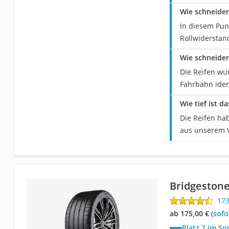
Wie schneiden
In diesem Pun
Rollwiderstan
Wie schneiden
Die Reifen wu
Fahrbahn ident
Wie tief ist d
Die Reifen ha
aus unserem Ve
Bridgestone
17
ab 175,00 €
(
Sof
Platz 2 im S