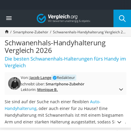
Die beliebtesten Vergleiche nach Kategorie
Vergleich
Elektronik
Powerstation
Smartphone-Zubehör
Schwanenhals-Handyhalterung Vergleich 2026
Monitor 32 Zoll 4K
Fernseher
Schwanenhals-Handyhalterung
Drucker
Vergleich 2026
Desktop-PC
Die besten Schwanenhals-Halterungen fürs Handy im
Monitor
Vergleich
Diascanner
Laser-Multifunktionsdrucker
Von:
Jacob Lange
Redakteur
Powerline-Adapter
schreibt über:
Smartphone-Zubehör
Powerstation mit Solarpanel
Lektorin:
Monique B.
Gaming-PC
Soundbar
Sie sind auf der Suche nach einer flexiblen
Auto-
17-Zoll-Laptop
Handyhalterung
, oder auch einer für zu Hause? Eine
Satellitenschüssel
Handyhalterung mit Schwanenhals ist mit einem biegsamen
Gaming-Headset
Arm und einer starken Halterung ausgestattet, sodass Sie Ihr
Schnurloses Telefon
Handy
an jedem denkbaren Ort in jeder gewünschten