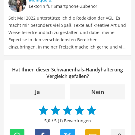
technische Analysen, um Verbrauchern dabei zu helfen,
Lektorin für Smartphone-Zubehör
sowohl informierte Entscheidungen zu treffen als auch
Seit Mai 2022 unterstütze ich die Redaktion der VGL. Es
die besten elektronischen Lösungen für ihre Bedürfnisse
macht mir besonders viel Spaß, Texte auf kreative Art und
zu finden.
Weise leserfreundlich zu gestalten und dabei meine
Der Schwanenhals-Handyhalterung-Vergleich ist aus
Expertise in den verschiedensten Bereichen
unserer Sicht besonders empfehlenswert für
Gadget-
einzubringen. In meiner Freizeit mache ich gerne und viel
Fans
.
Sport und probiere dabei immer wieder neue Sportarten
aus. Als Lektorin liegt mein Fokus darauf, Texte auf ihre
Klarheit, Verständlichkeit und stilistische Korrektheit zu
Hat Ihnen dieser Schwanenhals-Handyhalterung
überprüfen. Mein Ziel ist es dabei, die Qualität und den
Vergleich gefallen?
Ausdruck der Texte zu verbessern, um Ihnen eine
angenehme Leseerfahrung zu bieten. Durch meine
Ja
Nein
langjährige Erfahrung als Lektorin will ich vor allem dazu
beitragen, dass die Inhalte unserer Redaktion optimal
präsentiert werden und ihre volle Wirkung entfalten.
5,0 / 5
(1) Bewertungen