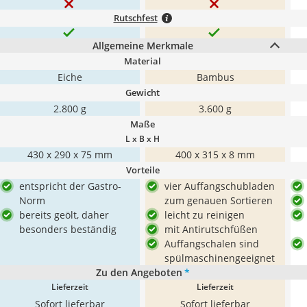
Rutschfest
Allgemeine Merkmale
Material
Eiche
Bambus
Gewicht
2.800 g
3.600 g
Maße
L x B x H
430 x 290 x 75 mm
400 x 315 x 8 mm
Vorteile
entspricht der Gastro-
vier Auffangschubladen
Norm
zum genauen Sortieren
bereits geölt, daher
leicht zu reinigen
besonders beständig
mit Antirutschfüßen
Auffangschalen sind
spülmaschinengeeignet
Zu den Angeboten
*
Lieferzeit
Lieferzeit
Sofort lieferbar
Sofort lieferbar