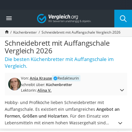
Die beliebtesten Vergleiche nach Kategorie
Vergleich
Haushalt
Wassersprudler
Küchenbretter
Schneidebrett mit Auffangschale Vergleich 2026
Zentralstaubsauger
Brotbackautomat
Schneidebrett mit Auffangschale
Wischroboter
Vergleich 2026
Wäschespinne
Die besten Küchenbretter mit Auffangschale im
Industriestaubsauger
Vergleich.
Spülmaschinentabs
Akku-Staubsauger
Von:
Anja Krause
Redakteurin
Eierkocher
schreibt über:
Küchenbretter
AEG-Waschmaschine
Lektorin:
Alina V.
Saug-Wisch-Roboter
Handstaubsauger
Hobby- und Profiköche lieben Schneidebretter mit
Milchaufschäumer
Auffangschale. Es existiert ein umfangreiches
Angebot an
Kondenstrockner
Formen, Größen und Holzarten
. Für den Einsatz von
Reiskocher
Lebensmitteln mit einem hohen Wassergehalt sind
Heißwasserspender
Schneidebretter mit einer Saftrinne praktisch
. Dorthin kann