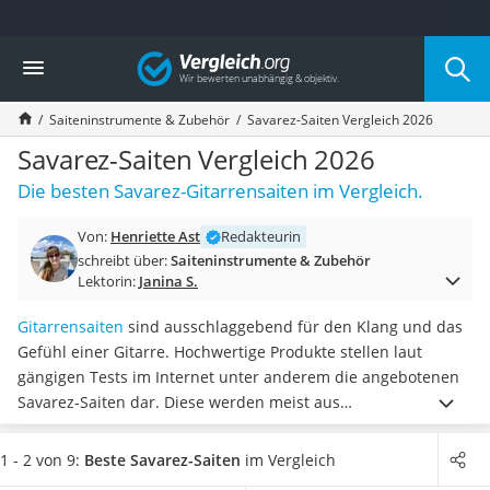
Die beliebtesten Vergleiche nach Kategorie
Vergleich
Freizeit & Sport
Gartentrampolin
Saiteninstrumente & Zubehör
Savarez-Saiten Vergleich 2026
Trampolin
Metalldetektor
Savarez-Saiten Vergleich 2026
Eufab-Fahrradträger
Die besten Savarez-Gitarrensaiten im Vergleich.
Trampolin 366 cm
Fahrradschloss
Von:
Henriette Ast
Redakteurin
Aluminium-Koffer
schreibt über:
Saiteninstrumente & Zubehör
Futterboot
Lektorin:
Janina S.
Air Bike
E-Bike-Dreirad
Gitarrensaiten
sind ausschlaggebend für den Klang und das
Trekkingschuhe Herren
Gefühl einer Gitarre. Hochwertige Produkte stellen laut
Reisetasche mit Rollen
gängigen Tests im Internet unter anderem die angebotenen
Klimmzugstation
Savarez-Saiten dar. Diese werden meist aus
Koffer
strapazierfähigem Nylon gefertigt und ermöglichen ein
Nachtsichtgerät
sauberes Spielen von hohen sowie tiefen Tönen
.
Wählen Sie
1 - 2 von 9:
Beste Savarez-Saiten
im Vergleich
Faltschloss
jetzt aus unserer Produkttabelle
Savarez-Saiten mit