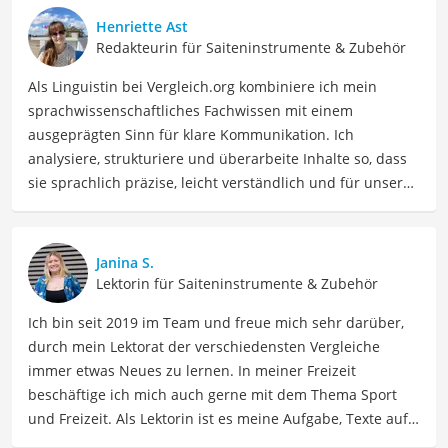
Henriette Ast
Redakteurin für Saiteninstrumente & Zubehör
Als Linguistin bei Vergleich.org kombiniere ich mein
sprachwissenschaftliches Fachwissen mit einem
ausgeprägten Sinn für klare Kommunikation. Ich
analysiere, strukturiere und überarbeite Inhalte so, dass
sie sprachlich präzise, leicht verständlich und für unsere
Leser:innen informierend sind. Mein Schwerpunkt liegt
dabei unter anderem auf Freizeit-Themen. Auch privat
beschäftige ich mich gerne mit verschiedenen Hobbys
Janina S.
und Freizeitaktivitäten. Dieses Interesse spiegelt sich in
Lektorin für Saiteninstrumente & Zubehör
meinen Beiträgen wider, die sich mit Freizeitideen,
Ich bin seit 2019 im Team und freue mich sehr darüber,
Reiseempfehlungen, Hobbytipps und Anregungen für die
durch mein Lektorat der verschiedensten Vergleiche
Freizeitgestaltung befassen.
immer etwas Neues zu lernen. In meiner Freizeit
Der Savarez-Saiten-Vergleich ist aus unserer Sicht
beschäftige ich mich auch gerne mit dem Thema Sport
besonders empfehlenswert für
Gitarristen
.
und Freizeit. Als Lektorin ist es meine Aufgabe, Texte auf
ihre inhaltliche Richtigkeit, sprachliche Präzision und