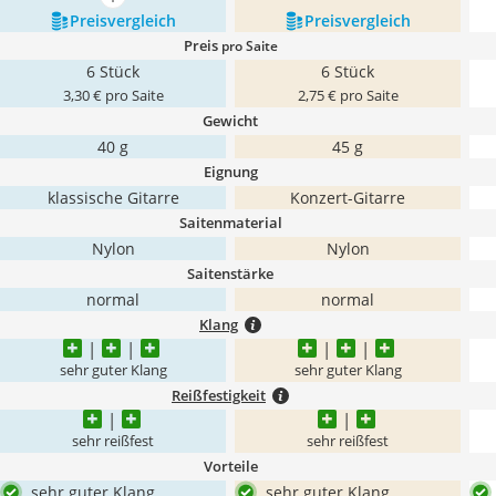
mehr anzeigen
Preis­vergleich
Preis­vergleich
Preis
pro Saite
6 Stück
6 Stück
3,30 € pro Saite
2,75 € pro Saite
Gewicht
40 g
45 g
Eignung
klassische Gitarre
Konzert-Gitarre
Saitenmaterial
Nylon
Nylon
Saitenstärke
normal
normal
Klang
sehr guter Klang
sehr guter Klang
Reißfestigkeit
sehr reißfest
sehr reißfest
Vorteile
sehr guter Klang
sehr guter Klang