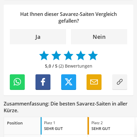
Lesbarkeit zu überprüfen. Mein Ziel ist es, unseren
Autoren dabei zu helfen, ihre Botschaften klar und
Hat Ihnen dieser Savarez-Saiten Vergleich
effektiv zu kommunizieren. Durch meine Leidenschaft für
gefallen?
das geschriebene Wort und meine breitgefächerten
Interessen, bringe ich frische Perspektiven sowie neue
Ja
Nein
Ideen in den Lektoratsprozess ein, um sicherzustellen,
dass die Texte sowohl qualitativ hochwertig als auch
ansprechend sind.
5,0 / 5
(2) Bewertungen
Zusammenfassung: Die besten Savarez-Saiten in aller
Kürze.
Position
Platz 1
Platz 2
SEHR GUT
SEHR GUT