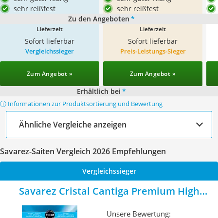
sehr reißfest
sehr reißfest
Zu den Angeboten
*
Lieferzeit
Lieferzeit
Sofort lieferbar
Sofort lieferbar
Vergleichssieger
Preis-Leistungs-Sieger
Zum Angebot »
Zum Angebot »
Erhältlich bei
*
ⓘ Informationen zur Produktsortierung und Bewertung
Ähnliche Vergleiche anzeigen
Savarez-Saiten Vergleich 2026 Empfehlungen
Vergleichssieger
Savarez Cristal Cantiga Premium High
510CJP
Unsere Bewertung: