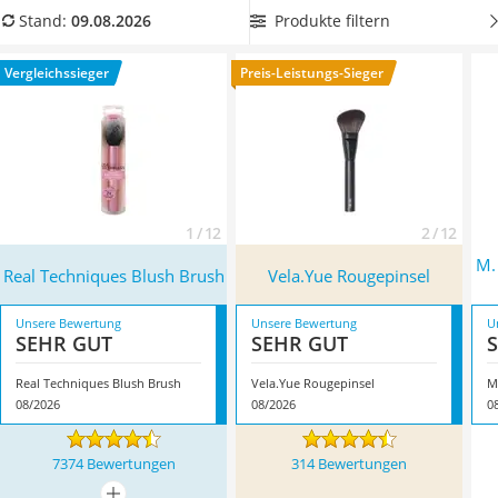
Philips-Sonicare-Zahnbürste
aus unserer Vergleichstabelle, der einen
abgeschrägten
Produkte filtern
Stand:
09.08.2026
Schildkrötenhaus
Applikator hat,
um besonders natürliche Ergebnisse erzielen
Mineralfutter Pferd
zu können. Überzeugt hat uns hier im August 2026
Vergleichssieger
Preis-Leistungs-Sieger
Massagegerät
besonders das Modell
Real Techniques Blush Brush
*
mit
Service
seinen Eigenschaften.
1 / 12
2 / 12
M.
Real Techniques Blush Brush
Vela.Yue Rougepinsel
Unsere Bewertung
Unsere Bewertung
U
SEHR GUT
SEHR GUT
Real Techniques Blush Brush
Vela.Yue Rougepinsel
08/2026
08/2026
0
7374 Bewertungen
314 Bewertungen