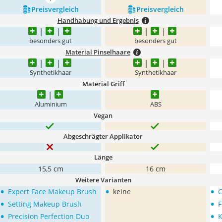
mehr anzeigen
Preis­vergleich
Preis­vergleich
Handhabung und Ergebnis
besonders gut
besonders gut
Material Pinselhaare
Synthetikhaar
Synthetikhaar
Material Griff
Aluminium
ABS
Vegan
Abgeschrägter Applikator
Länge
15,5 cm
16 cm
Weitere Varianten
•
•
•
Expert Face Makeup Brush
keine
C
•
•
Setting Makeup Brush
F
•
•
Precision Perfection Duo
K