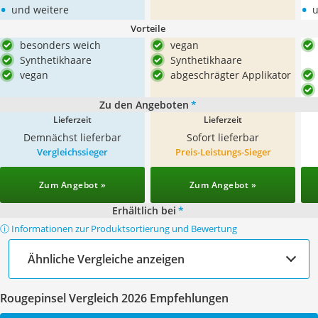
•
•
und weitere
u
Vorteile
besonders weich
vegan
Synthetikhaare
Synthetikhaare
vegan
abgeschrägter Applikator
Zu den Angeboten
*
Lieferzeit
Lieferzeit
Demnächst lieferbar
Sofort lieferbar
Vergleichssieger
Preis-Leistungs-Sieger
Zum Angebot »
Zum Angebot »
Erhältlich bei
*
ⓘ Informationen zur Produktsortierung und Bewertung
Ähnliche Vergleiche anzeigen
Rougepinsel Vergleich 2026 Empfehlungen