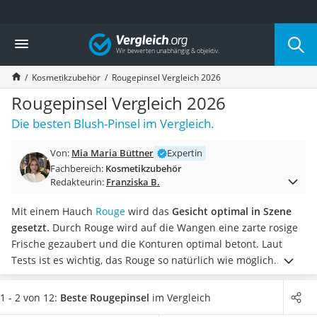
Die beliebtesten Vergleiche nach Kategorie
Vergleich
Drogerie
Inhalator
Kosmetikzubehör
Rougepinsel Vergleich 2026
Haarschneider
Rollator
Rougepinsel Vergleich 2026
Braun Rasierer
Die besten Blush-Pinsel im Vergleich.
Katzenklappe (Chip)
Rasierer
Von:
Mia Maria Büttner
Expertin
Masturbator
Fachbereich:
Kosmetikzubehör
Massagepistole
Redakteurin:
Franziska B.
Epilierer
Reisehaartrockner
Mit einem Hauch
Rouge
wird das
Gesicht optimal in Szene
Eiweißpulver
gesetzt.
Durch Rouge wird auf die Wangen eine zarte rosige
Magnesiumpräparat
Frische gezaubert und die Konturen optimal betont. Laut
Katzenklappe
Tests ist es wichtig, das Rouge so natürlich wie möglich
Nackenmassagegerät
aufzutragen, damit es gut zur Geltung kommt bzw. nicht zu
Zeckenschutz Katze
künstlich wirkt. Deshalb sollten Sie hierfür immer einen
1 - 2 von 12:
Beste Rougepinsel
im Vergleich
leichter Haartrockner
Rougepinsel verwenden.
Wählen Sie jetzt einen Rougepinsel