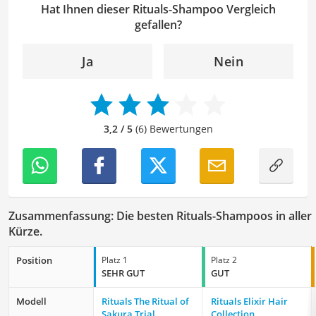
Klarheit, Verständlichkeit und stilistische Korrektheit zu
Hat Ihnen dieser Rituals-Shampoo Vergleich
überprüfen. Mein Ziel ist es dabei, die Qualität und den
gefallen?
Ausdruck der Texte zu verbessern, um Ihnen eine
angenehme Leseerfahrung zu bieten. Durch meine
Ja
Nein
langjährige Erfahrung als Lektorin will ich vor allem dazu
beitragen, dass die Inhalte unserer Redaktion optimal
präsentiert werden und ihre volle Wirkung entfalten.
3,2 / 5
(6) Bewertungen
Zusammenfassung: Die besten Rituals-Shampoos in aller
Kürze.
Position
Platz 1
Platz 2
SEHR GUT
GUT
Modell
Rituals The Ritual of
Rituals Elixir Hair
Sakura Trial
Collection