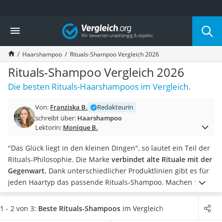
Die beliebtesten Vergleiche nach Kategorie
Vergleich
Drogerie
Inhalator
Haarshampoo
Rituals-Shampoo Vergleich 2026
Haarschneider
Rollator
Rituals-Shampoo Vergleich 2026
Braun Rasierer
Die besten Rituals-Haarshampoos im Vergleich.
Katzenklappe (Chip)
Rasierer
Von:
Franziska B.
Redakteurin
Masturbator
schreibt über:
Haarshampoo
Massagepistole
Lektorin:
Monique B.
Epilierer
Reisehaartrockner
"Das Glück liegt in den kleinen Dingen", so lautet ein Teil der
Eiweißpulver
Rituals-Philosophie. Die Marke
verbindet alte Rituale mit der
Magnesiumpräparat
Gegenwart.
Dank unterschiedlicher Produktlinien gibt es für
Katzenklappe
jeden Haartyp das passende Rituals-Shampoo.
Machen Sie
Nackenmassagegerät
den Test, indem Sie sich die wohlriechende Haarpflege ins
Zeckenschutz Katze
Bad holen. Es gibt
Feuchtigkeitsshampoos
für Damen, Herren
1 - 2 von 3:
Beste Rituals-Shampoos
im Vergleich
leichter Haartrockner
und Kinder. Wählen Sie jetzt ein
besonders