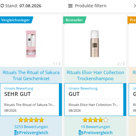
Philips-Sonicare-Zahnbürste
feuchtigkeitsspendendes Rituals-Shampoo
aus unserem
Produkte filtern
Stand:
07.08.2026
Schildkrötenhaus
Vergleich, das die Haare und die Kopfhaut optimal mit
Mineralfutter Pferd
Feuchtigkeit versorgt. Überzeugt hat uns hier im August 2026
Vergleichssieger
Bestseller
Pre
Massagegerät
besonders das Modell
Rituals The Ritual of Sakura Trial
Service
Geschenkset
*
mit seinen Eigenschaften.
1 / 3
2 / 3
Rituals The Ritual of Sakura
Rituals Elixir Hair Collection
R
Trial Geschenkset
Trockenshampoo
Unsere Bewertung
Unsere Bewertung
U
SEHR GUT
GUT
Rituals The Ritual of Sakura Trial Geschenkset
Rituals Elixir Hair Collection Trockenshampoo
08/2026
08/2026
0
3253 Bewertungen
10 Bewertungen
Preis­vergleich
Preis­vergleich