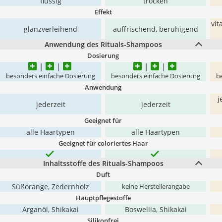
flüssig
trocken
Effekt
vit
glanzverleihend
auffrischend, beruhigend
Anwendung des Rituals-Shampoos
Dosierung
besonders einfache Dosierung
besonders einfache Dosierung
b
Anwendung
j
jederzeit
jederzeit
Geeignet für
alle Haartypen
alle Haartypen
Geeignet für coloriertes Haar
Inhaltsstoffe des Rituals-Shampoos
Duft
Süßorange, Zedernholz
keine Herstellerangabe
Hauptpflegestoffe
Arganöl, Shikakai
Boswellia, Shikakai
Silikonfrei