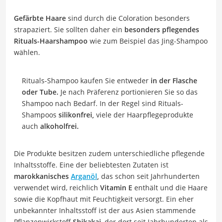
Gefärbte Haare
sind durch die Coloration besonders
strapaziert. Sie sollten daher ein
besonders pflegendes
Rituals-Haarshampoo
wie zum Beispiel das Jing-Shampoo
wählen.
Rituals-Shampoo kaufen Sie entweder
in der Flasche
oder Tube.
Je nach Präferenz portionieren Sie so das
Shampoo nach Bedarf. In der Regel sind Rituals-
Shampoos
silikonfrei,
viele der Haarpflegeprodukte
auch
alkoholfrei.
Die Produkte besitzen zudem unterschiedliche pflegende
Inhaltsstoffe. Eine der beliebtesten Zutaten ist
marokkanisches
Arganöl
,
das schon seit Jahrhunderten
verwendet wird, reichlich
Vitamin E
enthält und die Haare
sowie die Kopfhaut mit Feuchtigkeit versorgt. Ein eher
unbekannter Inhaltsstoff ist der aus Asien stammende
Pflanzenwirkstoff
Shikakai
, der dort seit Jahrhunderten als