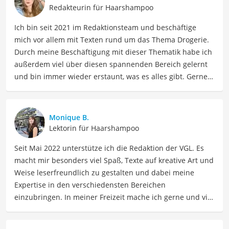
Redakteurin für Haarshampoo
Ich bin seit 2021 im Redaktionsteam und beschäftige
mich vor allem mit Texten rund um das Thema Drogerie.
Durch meine Beschäftigung mit dieser Thematik habe ich
außerdem viel über diesen spannenden Bereich gelernt
und bin immer wieder erstaunt, was es alles gibt. Gerne
lasse ich Sie an meinen Erfahrungen teilhaben. Als
Fachautorin für Drogerieprodukte teile ich mein Wissen
über Beauty- sowie Pflegeprodukte, Gesundheitsartikel,
Monique B.
Haushaltswaren und vieles mehr. Meine Beiträge
Lektorin für Haarshampoo
umfassen Produktvergleiche, Tipps, Trends und
Seit Mai 2022 unterstütze ich die Redaktion der VGL. Es
Empfehlungen, um Lesern dabei zu helfen, die besten
macht mir besonders viel Spaß, Texte auf kreative Art und
Produkte für ihre Bedürfnisse zu finden sowie sowohl ihre
Weise leserfreundlich zu gestalten und dabei meine
Schönheits- als auch Pflegeroutine zu optimieren.
Expertise in den verschiedensten Bereichen
Der Rituals-Shampoo-Vergleich ist aus unserer Sicht
einzubringen. In meiner Freizeit mache ich gerne und viel
besonders empfehlenswert für
Frauen
und
Männer
.
Sport und probiere dabei immer wieder neue Sportarten
aus. Als Lektorin liegt mein Fokus darauf, Texte auf ihre