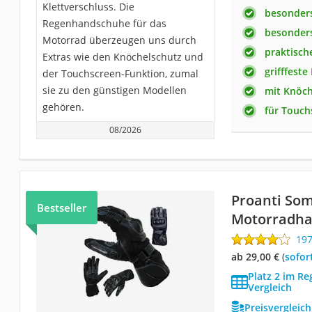
Klettverschluss. Die
besonders
Regenhandschuhe für das
besonders
Motorrad überzeugen uns durch
praktisch
Extras wie den Knöchelschutz und
grifffest
der Touchscreen-Funktion, zumal
sie zu den günstigen Modellen
mit Knöch
gehören.
für Touch
08/2026
Proanti So
Bestseller
Motorradh
19
ab 29,00 €
(
Sofor
Platz 2 im R
Vergleich
Preisvergleic