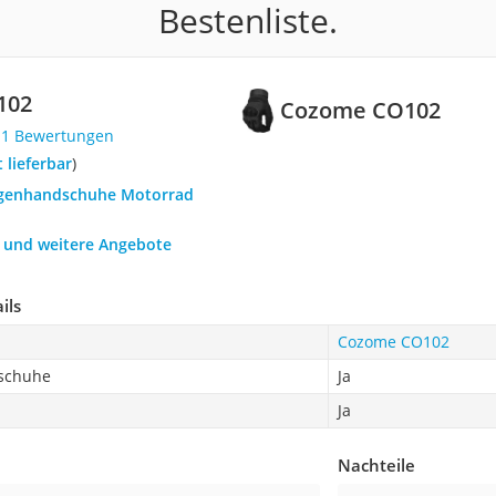
Bestenliste.
102
Cozome ‎CO102
11 Bewertungen
t lieferbar
)
egenhandschuhe Motorrad
h und weitere Angebote
ils
Cozome ‎CO102
dschuhe
Ja
Ja
Nachteile