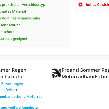
 praktischer Verschlusstyp
hohes Gewich
 gutes Material
e Vollfinger-Handschuhe
e Handschuhe
elschutz
screens geeignet
mmer Regen
Proanti Sommer Re
andschuhe
Motorradhandschu
7 Bewertungen
t lieferbar
)
egenhandschuhe Motorrad
h und weitere Angebote