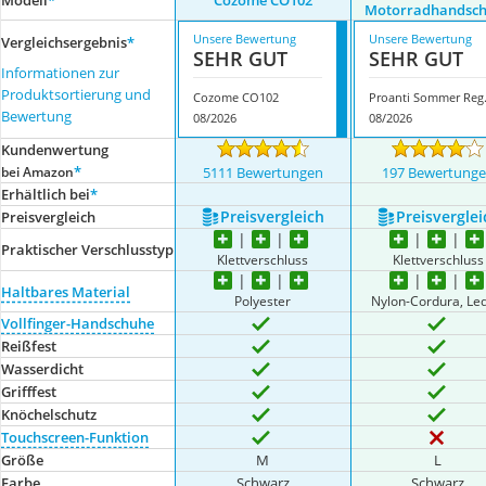
Modell
*
Cozome ‎CO102
Motorradhandsc
Unsere Bewertung
Unsere Bewertung
Vergleichsergebnis
*
SEHR GUT
SEHR GUT
Informationen zur
Produktsortierung und
Cozome ‎CO102
Proanti So
Bewertung
08/2026
08/2026
Kundenwertung
*
bei Amazon
5111 Bewertungen
197 Bewertung
Erhältlich bei
*
Preis­vergleich
Preis­verglei
Preis­vergleich
Praktischer Verschlusstyp
Klettverschluss
Klettverschluss
Haltbares Material
Polyester
Nylon-Cordura, Led
Vollfinger-Handschuhe
Reißfest
Wasserdicht
Grifffest
Knöchelschutz
Touchscreen-Funktion
Größe
M
L
Farbe
Schwarz
Schwarz