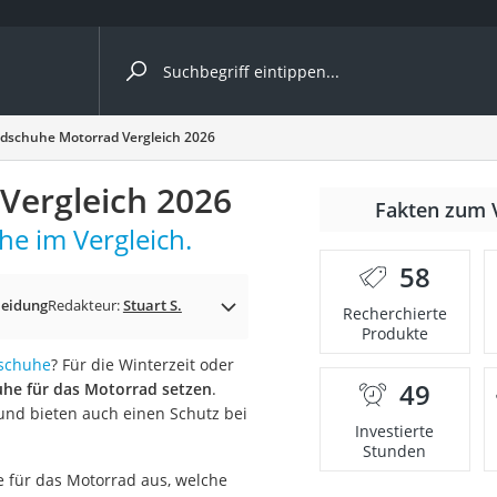
ergleiche nach Kategorie
schuhe Motorrad Vergleich 2026
ängerkupplung (4 Fahrräder)
ergleich 2026
Fakten zum 
nhängerkupplung)
e im Vergleich.
ahrräder
58
l)
eidung
Redakteur:
Stuart S.
Recherchierte
Produkte
schuhe
? Für die Winterzeit oder
ke
49
uhe für das Motorrad setzen
.
und bieten auch einen Schutz bei
Investierte
Stunden
 für das Motorrad aus, welche