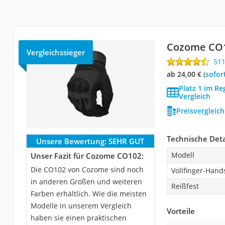
Cozome ‎CO
Vergleichssieger
51
ab 24,00 €
(
Sofor
Platz 1 im R
Vergleich
Preisvergleic
Technische Deta
Unsere Bewertung:
SEHR GUT
Modell
Unser Fazit für Cozome ‎CO102:
Die CO102 von Cozome sind noch
Vollfinger-Han
in anderen Größen und weiteren
Reißfest
Farben erhältlich. Wie die meisten
Modelle in unserem Vergleich
Vorteile
haben sie einen praktischen