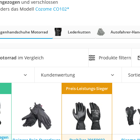
angezogen
und verschlossen
nmobil
nders das Modell
Cozome ‎CO102
*
er
genhandschuhe Motorrad
Lederkutten
Autofahrer-Ha
/55 R16
gerät
pressor
otorrad
im Vergleich
Produkte filtern
Kundenwertung
Sorti
Preis-Leistungs-Sieger
egen