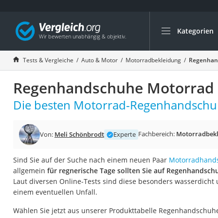
Kategorien
Die beliebtesten V
Auto & Motor
Tests & Vergleiche
Auto & Motor
Motorradbekleidung
Regenhand
Fahrradträger-Anh
Regenhandschuhe Motorrad V
Fahrradträger
Fahrradträger (A
Die besten Motorrad-Regenhandschuh
Fahrradträger 3 F
Benzinkanister (20 
Fachbereich:
Motorradbekl
Von:
Meli Schönbrodt
Experte
Dashcam
Sind Sie auf der Suche nach einem neuen Paar
Motorradhand
Fahrradträger E-Bi
allgemein
für regnerische Tage sollten Sie auf Regenhandsch
Benzinkanister
Laut diversen Online-Tests sind diese besonders wasserdicht 
einem eventuellen Unfall.
Marderschreck
Wagenheber 3t
Wählen Sie jetzt aus unserer Produkttabelle Regenhandschuhe