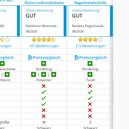
9-91305
Motorradhandschuhe
Regenhandschuhe
Motor
tung
Unsere Bewertung
Unsere Bewertung
Unsere
GUT
GUT
GUT
305
Rebelhorn Motorradhandschuhe
Modeka Regenhandschuhe
08/2026
08/2026
08/202
tungen
167 Bewertungen
212 Bewertungen
186
ergleich
Preis­vergleich
Preis­vergleich
P
Manschette
Kordelzug
Kordelzug
Klettve
chlorid
Polyester
Textil
sgröße
M
S
arz
Schwarz
Schwarz