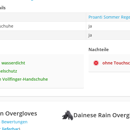
ils
Proanti Sommer Reg
dschuhe
Ja
Ja
Nachteile
 wasserdicht
ohne Touchsc
elschutz
e Vollfinger-Handschuhe
in Overgloves
Dainese Rain Overg
4 Bewertungen
t lieferbar
)