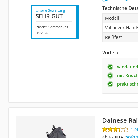
Technische Deta
Unsere Bewertung
SEHR GUT
Modell
Proanti Sommer Regen Motorradhandschuhe
Vollfinger-Han
08/2026
Reißfest
Vorteile
wind- und
mit Knöch
praktisch
Dainese Ra
12
ab 62,00 €
(
Sofor