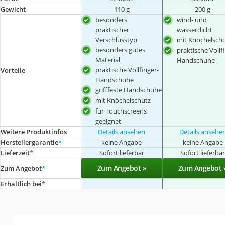
Gewicht
110 g
200 g
besonders
wind- und
praktischer
wasserdicht
Verschlusstyp
mit Knöchelsch
besonders gutes
praktische Vollf
Material
Handschuhe
praktische Vollfinger-
Vorteile
Handschuhe
grifffeste Handschuhe
mit Knöchelschutz
für Touchscreens
geeignet
Weitere Produktinfos
Details ansehen
Details ansehe
Herstellergarantie
*
keine Angabe
keine Angabe
Lieferzeit
*
Sofort lieferbar
Sofort lieferba
Zum Angebot »
Zum Angebot 
Zum Angebot
*
Erhältlich bei
*