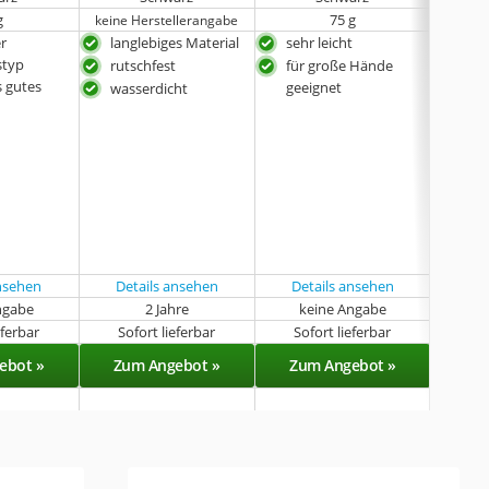
g
75 g
keine Herstellerangabe
er
langlebiges Material
sehr leicht
vers
styp
Han
rutschfest
für große Hände
 gutes
mit
geeignet
wasserdicht
für
t
gee
ansehen
Details ansehen
Details ansehen
ngabe
2 Jahre
keine Angabe
k
eferbar
Sofort lieferbar
Sofort lieferbar
Sof
ebot »
Zum Angebot »
Zum Angebot »
Zu