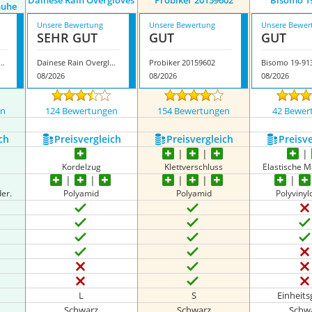
Dainese Rain Overgloves
Probiker ‎20159602
Bisomo 1
huhe
Unsere Bewertung
Unsere Bewertung
Unsere Bewer
SEHR GUT
GUT
GUT
mmer Regen Motorradhandschuhe
Dainese Rain Overgloves
Probiker ‎20159602
Bisomo 19-91
08/2026
08/2026
08/2026
en
124 Bewertungen
154 Bewertungen
42 Bewer
ch
Preis­vergleich
Preis­vergleich
Preis­v
Kordelzug
Klettverschluss
Elastische 
er.
Polyamid
Polyamid
Polyvinyl
L
S
Einheit
Schwarz
Schwarz
Schw