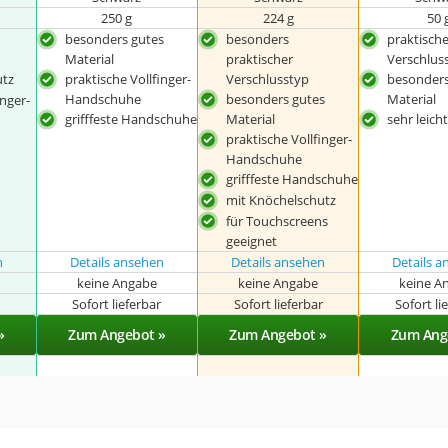
250 g
224 g
50 
besonders gutes
besonders
praktisch
Material
praktischer
Verschlus
utz
praktische Vollfinger-
Verschlusstyp
besonders
Handschuhe
besonders gutes
Material
inger-
grifffeste Handschuhe
Material
sehr leich
praktische Vollfinger-
Handschuhe
grifffeste Handschuhe
mit Knöchelschutz
für Touchscreens
geeignet
n
Details ansehen
Details ansehen
Details 
keine Angabe
keine Angabe
keine A
r
Sofort lieferbar
Sofort lieferbar
Sofort li
»
Zum Angebot »
Zum Angebot »
Zum Ang