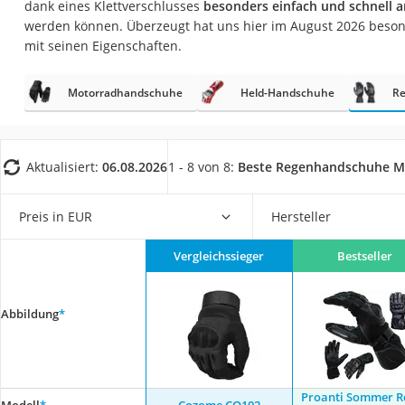
dank eines Klettverschlusses
besonders einfach und schnell 
AGM-Batterie Woh
werden können. Überzeugt hat uns hier im August 2026 beso
Thule-Fahrradträg
mit seinen Eigenschaften.
FM-Transmitter
Motorradhandschuhe
Held-Handschuhe
Re
Sommerreifen 205
Autobatterie-Lade
Starthilfe mit Kom
Aktualisiert:
06.08.2026
1 - 8 von 8:
Beste Regenhandschuhe M
Alkoholtester
Felgenbaum
Preis in EUR
Hersteller
Diesel-Additiv
Vergleichssieger
Bestseller
Wagenheber
Service
Abbildung
*
Proanti Sommer R