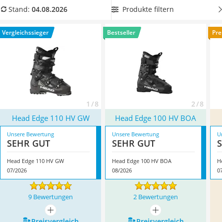
Handgepäck-Koffer
unserer Vergleichstabelle Head-Skischuhe mit individuell
Produkte filtern
Stand:
04.08.2026
Vibrationsplatte
anpassbarem Schnallensystem,
um guten Tragekomfort
auf
Wanderschuhe Herren
den Pisten zu erleben. Überzeugt hat uns hier im August
Vergleichssieger
Bestseller
Pre
Sicherheitsweste Reiten
2026 besonders das Modell
Head Edge 110 HV GW
*
mit
Service
seinen Eigenschaften.
1 / 8
2 / 8
Head Edge 110 HV GW
Head Edge 100 HV BOA
Unsere Bewertung
Unsere Bewertung
U
SEHR GUT
SEHR GUT
Head Edge 110 HV GW
Head Edge 100 HV BOA
H
07/2026
08/2026
0
9 Bewertungen
2 Bewertungen
mehr anzeigen
mehr anzeigen
Preis­vergleich
Preis­vergleich