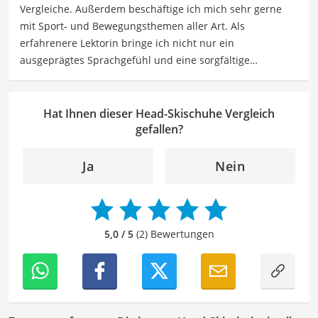
Vergleiche. Außerdem beschäftige ich mich sehr gerne
Freizeitgestaltung befassen.
mit Sport- und Bewegungsthemen aller Art. Als
Der Head-Skischuhe-Vergleich ist aus unserer Sicht
erfahrenere Lektorin bringe ich nicht nur ein
besonders empfehlenswert für
Ski-Fahrende
.
ausgeprägtes Sprachgefühl und eine sorgfältige
Arbeitsweise mit, sondern auch mein Interesse an
sportlichen Aktivitäten. Durch meine Tätigkeit als Lektorin
kann ich dazu beitragen, Texte inhaltlich präzise, gut
Hat Ihnen dieser Head-Skischuhe Vergleich
strukturiert und sprachlich einwandfrei zu gestalten.
gefallen?
Mein Ziel ist es, unsere Inhalte auf ihre inhaltliche
Kohärenz, logische Schlüssigkeit und stilistische Qualität
Ja
Nein
zu überprüfen sowie gegebenenfalls zu verbessern. Mit
meinem Hintergrund im Bereich Sport und meiner Liebe
zur geschriebenen Sprache trage ich dazu bei, dass
unsere Vergleiche ansprechend, verständlich sowie
5,0 / 5
(2) Bewertungen
fehlerfrei sind.