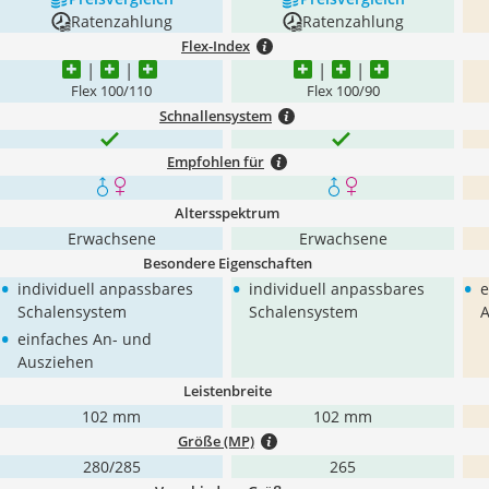
Ratenzahlung
Ratenzahlung
Flex-Index
Flex 100/110
Flex 100/90
Schnallensystem
Empfohlen für
Altersspektrum
Erwachsene
Erwachsene
Besondere Eigenschaften
•
•
•
individuell anpassbares
individuell anpassbares
e
Schalensystem
Schalensystem
A
•
einfaches An- und
Ausziehen
Leistenbreite
102 mm
102 mm
Größe (MP)
280/285
265