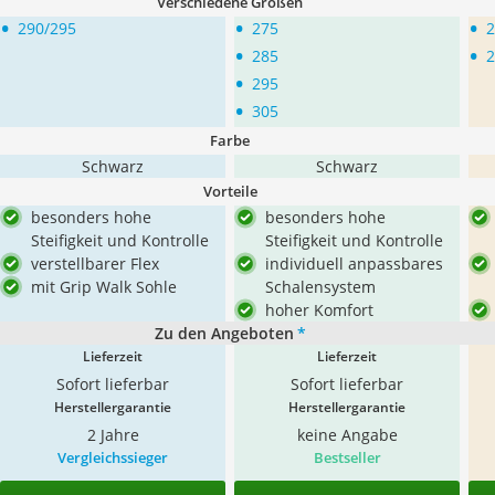
Verschiedene Größen
•
•
•
290/295
275
2
•
•
285
2
•
295
•
305
Farbe
Schwarz
Schwarz
Vorteile
besonders hohe
besonders hohe
Steifigkeit und Kontrolle
Steifigkeit und Kontrolle
verstellbarer Flex
individuell anpassbares
mit Grip Walk Sohle
Schalensystem
hoher Komfort
Zu den Angeboten
*
Lieferzeit
Lieferzeit
Sofort lieferbar
Sofort lieferbar
Herstellergarantie
Herstellergarantie
2 Jahre
keine Angabe
Vergleichssieger
Bestseller