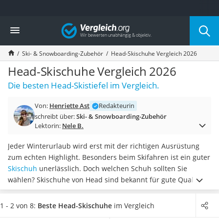
Die beliebtesten Vergleiche nach Kategorie
Vergleich
Freizeit & Sport
Gartentrampolin
Ski- & Snowboarding-Zubehör
Head-Skischuhe Vergleich 2026
Trampolin
Metalldetektor
Head-Skischuhe Vergleich 2026
Eufab-Fahrradträger
Die besten Head-Skistiefel im Vergleich.
Trampolin 366 cm
Fahrradschloss
Von:
Henriette Ast
Redakteurin
Aluminium-Koffer
schreibt über:
Ski- & Snowboarding-Zubehör
Futterboot
Lektorin:
Nele B.
Air Bike
E-Bike-Dreirad
Jeder Winterurlaub wird erst mit der richtigen Ausrüstung
Trekkingschuhe Herren
zum echten Highlight. Besonders beim Skifahren ist ein guter
Reisetasche mit Rollen
Skischuh
unerlässlich. Doch welchen Schuh sollten Sie
Klimmzugstation
wählen? Skischuhe von Head sind bekannt für gute Qualität.
Koffer
Diverse Tests im Internet betonen, wie wichtig es ist, einen
Nachtsichtgerät
perfekt passenden Skischuh zu tragen,
um
1 - 2 von 8:
Beste Head-Skischuhe
im Vergleich
Faltschloss
Verletzungsrisiken zu minimieren
.
Wählen Sie jetzt aus