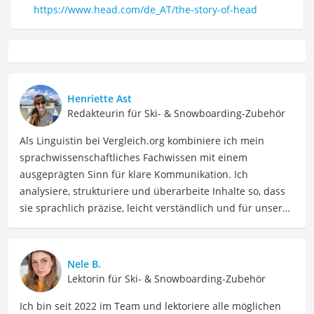
https://www.head.com/de_AT/the-story-of-head
Henriette Ast
Redakteurin für Ski- & Snowboarding-Zubehör
Als Linguistin bei Vergleich.org kombiniere ich mein
sprachwissenschaftliches Fachwissen mit einem
ausgeprägten Sinn für klare Kommunikation. Ich
analysiere, strukturiere und überarbeite Inhalte so, dass
sie sprachlich präzise, leicht verständlich und für unsere
Leser:innen informierend sind. Mein Schwerpunkt liegt
dabei unter anderem auf Freizeit-Themen. Auch privat
beschäftige ich mich gerne mit verschiedenen Hobbys
Nele B.
und Freizeitaktivitäten. Dieses Interesse spiegelt sich in
Lektorin für Ski- & Snowboarding-Zubehör
meinen Beiträgen wider, die sich mit Freizeitideen,
Ich bin seit 2022 im Team und lektoriere alle möglichen
Reiseempfehlungen, Hobbytipps und Anregungen für die