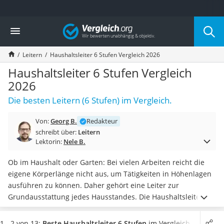
Die beliebtesten Vergleiche nach Kategorie
Vergleich
Haushalt
Wassersprudler
Leitern
Haushaltsleiter 6 Stufen Vergleich 2026
Zentralstaubsauger
Brotbackautomat
Haushaltsleiter 6 Stufen Vergleich
Wischroboter
2026
Wäschespinne
Die besten Leitern (6 Stufen) im Vergleich.
Industriestaubsauger
Spülmaschinentabs
Von:
Georg B.
Redakteur
Akku-Staubsauger
schreibt über:
Leitern
Eierkocher
Lektorin:
Nele B.
AEG-Waschmaschine
Saug-Wisch-Roboter
Ob im Haushalt oder Garten: Bei vielen Arbeiten reicht die
Handstaubsauger
eigene Körperlänge nicht aus, um Tätigkeiten in Höhenlagen
Milchaufschäumer
ausführen zu können. Daher gehört eine Leiter zur
Kondenstrockner
Grundausstattung jedes Hausstandes. Die Haushaltsleiter mit
Reiskocher
6 Stufen ist als
Teleskop-, Bock-, Schiebe- oder klassische
Heißwasserspender
Trittleiter
erhältlich. Einige Modelle vereinen auch mehrere
1 - 2 von 13:
Beste Haushaltsleiter 6 Stufen
im Vergleich