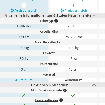
mehr anzeigen
mehr anzeigen
Preis­vergleich
Preis­vergleich
Allgemeine Informationen zur 6-Stufen-Haushaltsleiter
Leitertyp
Trittleiter
Trittleiter
Arbeitshöhe
328 cm
ca. 280 cm
Max. Belastbarkeit
150 kg
150 kg
Gewicht
6,2 kg
7 kg
Stufenbreite
13 cm
13 cm
Material
Aluminium
Aluminium
Funktionen & Sicherheit
Multifunktionsschale
Universalhaken