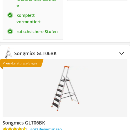
e
komplett
vormontiert
rutschsichere Stufen
Songmics GLT06BK
Preis-Leistungs-Sieger
Songmics GLT06BK
3790 Bewertungen