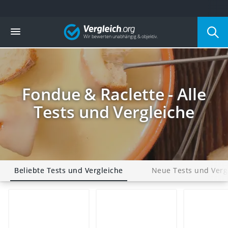
Die beliebtesten Vergleiche nach Kategorie
Vergleich
Haushalt
Wassersprudler
Zentralstaubsauger
Brotbackautomat
Wischroboter
Fondue & Raclette - Alle
Wäschespinne
Industriestaubsauger
Tests und Vergleiche
Spülmaschinentabs
Akku-Staubsauger
Eierkocher
AEG-Waschmaschine
Saug-Wisch-Roboter
Beliebte Tests und Vergleiche
Neue Tests und Verg
Handstaubsauger
Milchaufschäumer
Kondenstrockner
Reiskocher
Heißwasserspender