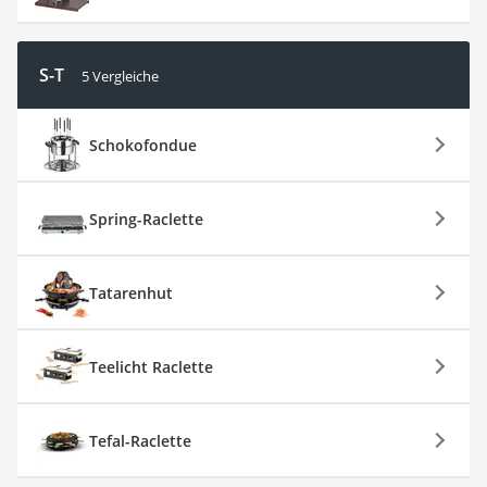
S-T
5 Vergleiche
Schokofondue
Spring-Raclette
Tatarenhut
Teelicht Raclette
Tefal-Raclette