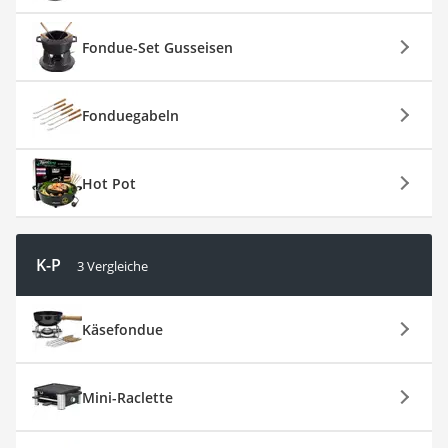
Fondue-Set Gusseisen
Fonduegabeln
Hot Pot
K-P
3 Vergleiche
Käsefondue
Mini-Raclette