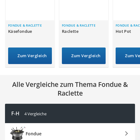
Tierhaarstaubsauger
Ecovacs-Saugroboter
Nespresso-Maschine
Messerschärfer
FONDUE & RACLETTE
FONDUE & RACLETTE
FONDUE & RAC
Käsefondue
Raclette
Hot Pot
Service
Zum Vergleich
Zum Vergleich
Zum Ve
Alle Vergleiche zum Thema Fondue &
Raclette
F-H
4 Vergleiche
Fondue