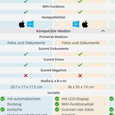
WiFi-Funktion
Kompatibilität
Kompatible Medien
Primäres Medium
Fotos und Dokumente
Fotos und Dokumente
Scannt Dokumente
Scannt Fotos
Scannt Negative
Maße (L x B x H)
29,7 x 17 x 17,5 cm
38 x 35 x 19 cm
Vorteile
mit automatischem
mit LCD-Display
Rückzug
WiFi-Funktionalität
einfache
Scannen von Fotos
Stapelverarbeitung von
möglich