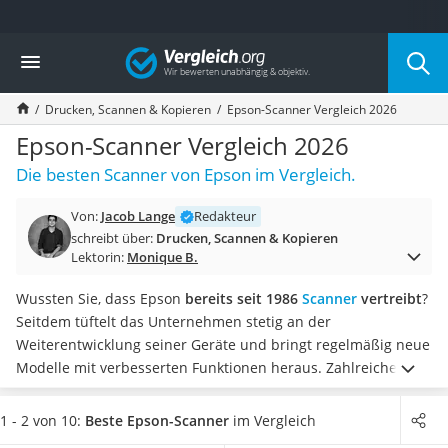
Die beliebtesten Vergleiche nach Kategorie
Vergleich
Elektronik
Powerstation
Drucken, Scannen & Kopieren
Epson-Scanner Vergleich 2026
Monitor 32 Zoll 4K
Fernseher
Epson-Scanner Vergleich 2026
Drucker
Die besten Scanner von Epson im Vergleich.
Desktop-PC
Monitor
Von:
Jacob Lange
Redakteur
Diascanner
schreibt über:
Drucken, Scannen & Kopieren
Laser-Multifunktionsdrucker
Lektorin:
Monique B.
Powerline-Adapter
Powerstation mit Solarpanel
Wussten Sie, dass Epson
bereits seit 1986
Scanner
vertreibt
?
Gaming-PC
Seitdem tüftelt das Unternehmen stetig an der
Soundbar
Weiterentwicklung seiner Geräte und bringt regelmäßig neue
17-Zoll-Laptop
Modelle mit verbesserten Funktionen heraus.
Zahlreichen
Satellitenschüssel
Tests im Internet zufolge zählen Epson-Scanner heute
zu den
Gaming-Headset
besten und beliebtesten Scannern auf dem Markt
. Ist Ihnen
1 - 2 von 10:
Beste Epson-Scanner
im Vergleich
Schnurloses Telefon
ein hohes Scanvolumen besonders wichtig? Dann wählen Sie