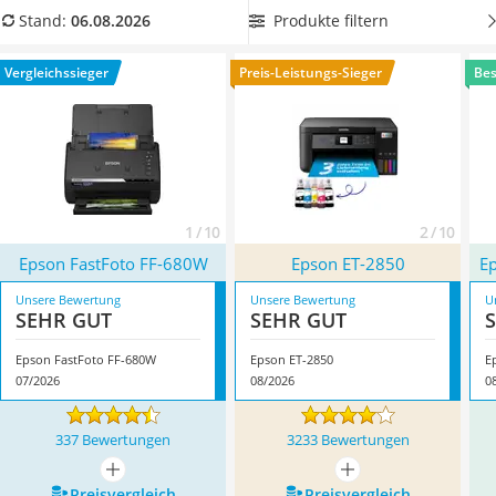
Tablets unter 200 Euro
jetzt einen Epson-Scanner
mit möglichst schneller
Produkte filtern
Stand:
06.08.2026
Ladekabel Typ 2 Schuko
Scangeschwindigkeit
aus unserer Vergleichstabelle.
Lichtwecker
Überzeugt hat uns hier im August 2026 besonders das
Vergleichssieger
Preis-Leistungs-Sieger
Bes
Acer Aspire
Modell
Epson FastFoto FF-680W
*
mit seinen Eigenschaften.
Service
1 / 10
2 / 10
Epson FastFoto FF-680W
Epson ET-2850
E
Unsere Bewertung
Unsere Bewertung
U
SEHR GUT
SEHR GUT
Epson FastFoto FF-680W
Epson ET-2850
E
07/2026
08/2026
0
337 Bewertungen
3233 Bewertungen
mehr anzeigen
mehr anzeigen
Preis­vergleich
Preis­vergleich