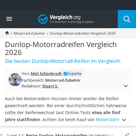
Die beliebtesten Vergleiche nach Kategorie
Vergleich
Auto & Motor
Fahrradträger-Anhängerkupplung (4 Fahrräder)
Motorrad-Zubehör
Dunlop-Motorradreifen Vergleich 2026
Fahrradträger
Fahrradträger (Anhängerkupplung)
Dunlop-Motorradreifen Vergleich
Fahrradträger 3 Fahrräder
2026
Benzinkanister (20 l)
Die besten Dunlop-Motorrad-Reifen im Vergleich.
Dashcam
Fahrradträger E-Bike
Von:
Meli Schönbrodt
Experte
Benzinkanister
Fachbereich:
Motorrad-Zubehör
Marderschreck
Redakteur:
Stuart S.
Wagenheber 3t
AGM-Batterie Wohnmobil
Auch bei Motorrädern müssen immer wieder die Reifen
Thule-Fahrradträger
gewechselt werden. Bei einer durchschnittlichen Fahrweise
FM-Transmitter
sollte der Reifenwechsel laut Online-Tests
etwa alle fünf
Sommerreifen 205/55 R16
Jahre stattfinden
. Achten Sie beim Kauf von
Motorradreifen
Autobatterie-Ladegerät
vor allem auf den Lastindex zur Festellung der Tragkraft des
Starthilfe mit Kompressor
Reifen, sowie Geschwindigkeitsfreigabe und Reifentyp,
1 - 2 von 12:
Beste Dunlop-Motorradreifen
im Vergleich