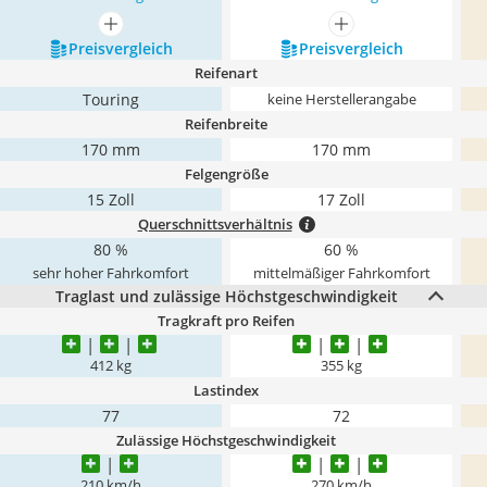
mehr anzeigen
mehr anzeigen
Preis­vergleich
Preis­vergleich
Reifenart
Touring
keine Herstellerangabe
Reifenbreite
170 mm
170 mm
Felgengröße
15 Zoll
17 Zoll
Querschnittsverhältnis
80 %
60 %
sehr hoher Fahrkomfort
mittelmäßiger Fahrkomfort
Traglast und zulässige Höchstgeschwindigkeit
Tragkraft pro Reifen
412 kg
355 kg
Lastindex
77
72
Zulässige Höchstgeschwindigkeit
210 km/h
270 km/h